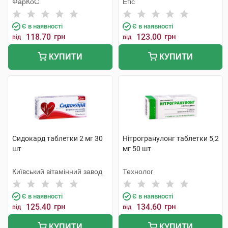
ФарКоС
Егіс
Є в наявності
Є в наявності
118.70
грн
123.00
грн
від
від
КУПИТИ
КУПИТИ
Сидокард таблетки 2 мг 30
Нітрогранулонг таблетки 5,2
шт
мг 50 шт
Київський вітамінний завод
Технолог
Є в наявності
Є в наявності
125.40
грн
134.60
грн
від
від
КУПИТИ
КУПИТИ