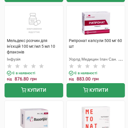
Мельдекс розчин для
Рипронат капсули 500 мг 60
ін'єкцій 100 мг/мл 5 мл 10
шт
флаконів
Інфузія
Уорлд Медицин Ілач Сан. Ве
Тідж
Є в наявності
Є в наявності
876.80
грн
883.00
грн
від
від
КУПИТИ
КУПИТИ