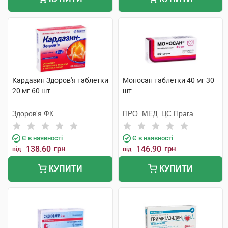
Кардазин Здоров'я таблетки
Моносан таблетки 40 мг 30
20 мг 60 шт
шт
Здоров'я ФК
ПРО. МЕД. ЦС Прага
Є в наявності
Є в наявності
138.60
грн
146.90
грн
від
від
КУПИТИ
КУПИТИ