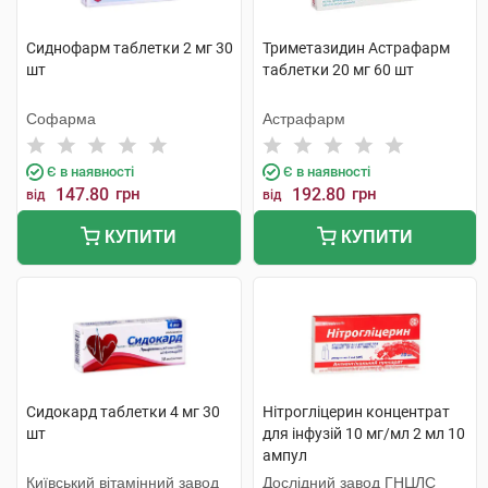
Сиднофарм таблетки 2 мг 30
Триметазидин Астрафарм
шт
таблетки 20 мг 60 шт
Софарма
Астрафарм
Є в наявності
Є в наявності
147.80
грн
192.80
грн
від
від
КУПИТИ
КУПИТИ
Сидокард таблетки 4 мг 30
Нітрогліцерин концентрат
шт
для інфузій 10 мг/мл 2 мл 10
ампул
Київський вітамінний завод
Дослідний завод ГНЦЛС