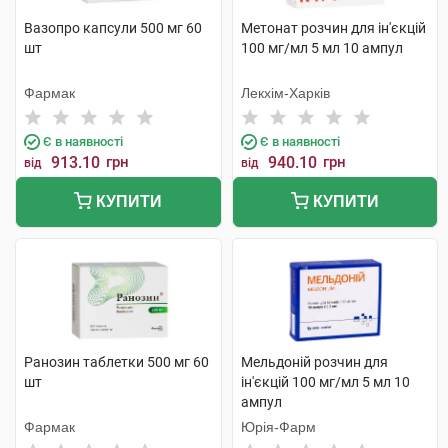
Вазопро капсули 500 мг 60
Метонат розчин для ін'єкцій
шт
100 мг/мл 5 мл 10 ампул
Фармак
Лекхім-Харків
Є в наявності
Є в наявності
913.10
грн
940.10
грн
від
від
КУПИТИ
КУПИТИ
Ранозин таблетки 500 мг 60
Мельдоній розчин для
шт
ін'єкцій 100 мг/мл 5 мл 10
ампул
Фармак
Юрія-Фарм