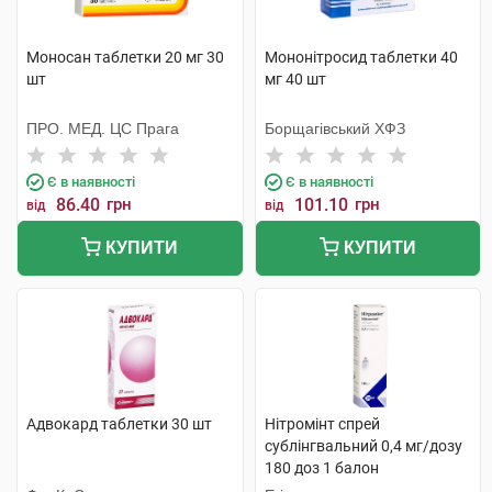
Моносан таблетки 20 мг 30
Мононітросид таблетки 40
шт
мг 40 шт
ПРО. МЕД. ЦС Прага
Борщагівський ХФЗ
Є в наявності
Є в наявності
86.40
грн
101.10
грн
від
від
КУПИТИ
КУПИТИ
Адвокард таблетки 30 шт
Нітромінт спрей
сублінгвальний 0,4 мг/дозу
180 доз 1 балон