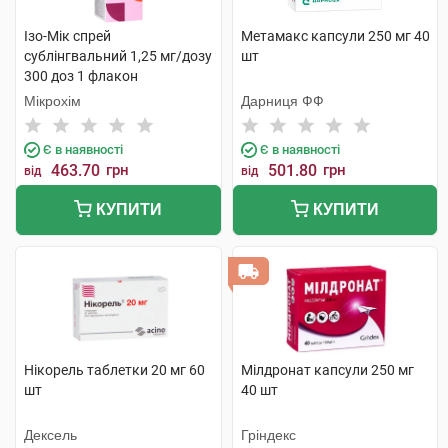
Ізо-Мік спрей
Метамакс капсули 250 мг 40
сублінгвальний 1,25 мг/дозу
шт
300 доз 1 флакон
Мікрохім
Дарниця ФФ
Є в наявності
Є в наявності
463.70
грн
501.80
грн
від
від
КУПИТИ
КУПИТИ
Нікорель таблетки 20 мг 60
Мілдронат капсули 250 мг
шт
40 шт
Дексель
Гріндекс