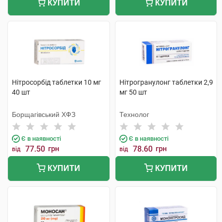
КУПИТИ
КУПИТИ
Нітросорбід таблетки 10 мг
Нітрогранулонг таблетки 2,9
40 шт
мг 50 шт
Борщагівський ХФЗ
Технолог
Є в наявності
Є в наявності
77.50
грн
78.60
грн
від
від
КУПИТИ
КУПИТИ