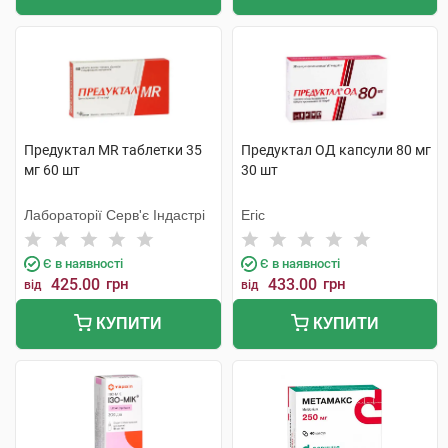
Предуктал MR таблетки 35
Предуктал ОД капсули 80 мг
мг 60 шт
30 шт
Лабораторії Серв'є Індастрі
Егіс
Є в наявності
Є в наявності
425.00
грн
433.00
грн
від
від
КУПИТИ
КУПИТИ