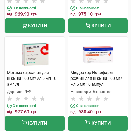
Є в наявності
Є в наявності
969.90
грн
975.10
грн
від
від
КУПИТИ
КУПИТИ
Метамакс розчин для
Мілдракор Новофарм
ін'єкцій 100 мг/мл 5 мл 10
розчин для ін'єкцій 100 мг/
ампул
мл 5 мл 10 ампул
Дарниця ФФ
Новофарм-Біосинтез
Є в наявності
Є в наявності
977.60
грн
980.40
грн
від
від
КУПИТИ
КУПИТИ