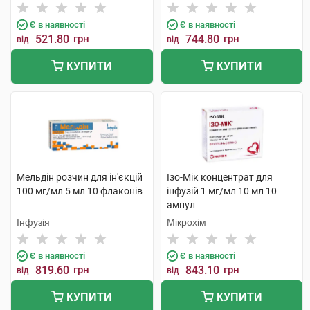
Є в наявності
Є в наявності
521.80
грн
744.80
грн
від
від
КУПИТИ
КУПИТИ
Мельдін розчин для ін'єкцій
Ізо-Мік концентрат для
100 мг/мл 5 мл 10 флаконів
інфузій 1 мг/мл 10 мл 10
ампул
Інфузія
Мікрохім
Є в наявності
Є в наявності
819.60
грн
843.10
грн
від
від
КУПИТИ
КУПИТИ