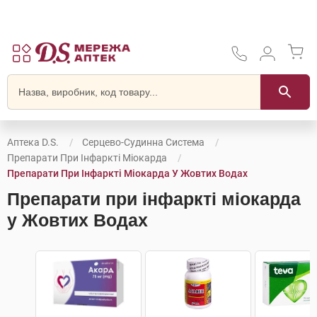
Аптека D.S.
Серцево-Судинна Система
Препарати При Інфаркті Міокарда
Препарати При Інфаркті Міокарда У Жовтих Водах
Препарати при інфаркті міокарда
у Жовтих Водах