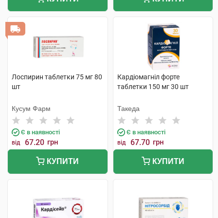
Лоспирин таблетки 75 мг 80
Кардіомагніл форте
шт
таблетки 150 мг 30 шт
Кусум Фарм
Такеда
Є в наявності
Є в наявності
67.20
грн
67.70
грн
від
від
КУПИТИ
КУПИТИ