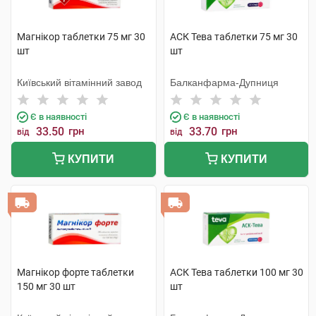
Магнікор таблетки 75 мг 30
АСК Тева таблетки 75 мг 30
шт
шт
Київський вітамінний завод
Балканфарма-Дупниця
Є в наявності
Є в наявності
33.50
грн
33.70
грн
від
від
КУПИТИ
КУПИТИ
Магнікор форте таблетки
АСК Тева таблетки 100 мг 30
150 мг 30 шт
шт