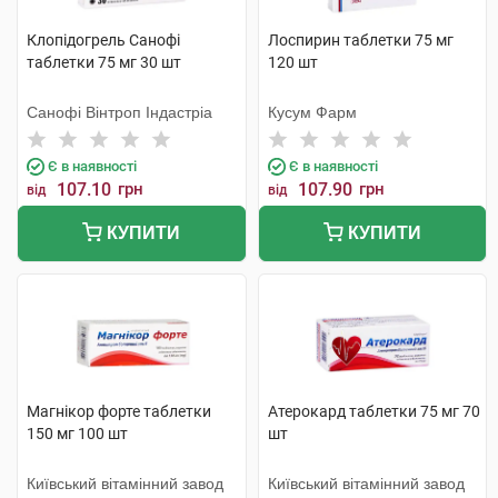
Клопідогрель Санофі
Лоспирин таблетки 75 мг
таблетки 75 мг 30 шт
120 шт
Санофі Вінтроп Індастріа
Кусум Фарм
Є в наявності
Є в наявності
107.10
грн
107.90
грн
від
від
КУПИТИ
КУПИТИ
Магнікор форте таблетки
Атерокард таблетки 75 мг 70
150 мг 100 шт
шт
Київський вітамінний завод
Київський вітамінний завод