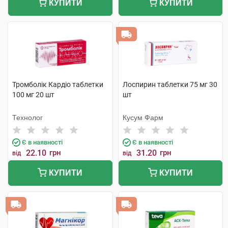
КУПИТИ
КУПИТИ
Тромболік Кардіо таблетки
Лоспирин таблетки 75 мг 30
100 мг 20 шт
шт
Технолог
Кусум Фарм
Є в наявності
Є в наявності
22.10
грн
31.20
грн
від
від
КУПИТИ
КУПИТИ