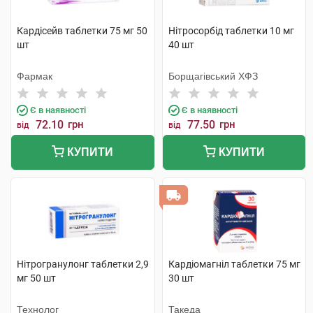
Кардісейв таблетки 75 мг 50
Нітросорбід таблетки 10 мг
шт
40 шт
Фармак
Борщагівський ХФЗ
Є в наявності
Є в наявності
72.10
грн
77.50
грн
від
від
КУПИТИ
КУПИТИ
Нітрогранулонг таблетки 2,9
Кардіомагніл таблетки 75 мг
мг 50 шт
30 шт
Технолог
Такеда