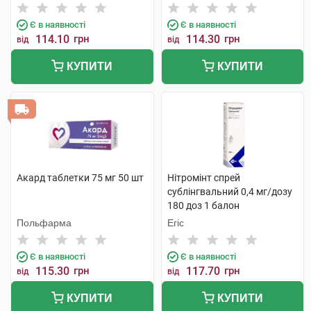
Є в наявності
Є в наявності
114.10
грн
114.30
грн
від
від
КУПИТИ
КУПИТИ
Акард таблетки 75 мг 50 шт
Нітромінт спрей
сублінгвальний 0,4 мг/дозу
180 доз 1 балон
Польфарма
Егіс
Є в наявності
Є в наявності
115.30
грн
117.70
грн
від
від
КУПИТИ
КУПИТИ