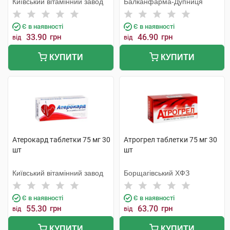
Київський вітамінний завод
Балканфарма-Дупниця
Є в наявності
Є в наявності
33.90
грн
46.90
грн
від
від
КУПИТИ
КУПИТИ
Атерокард таблетки 75 мг 30
Атрогрел таблетки 75 мг 30
шт
шт
Київський вітамінний завод
Борщагівський ХФЗ
Є в наявності
Є в наявності
55.30
грн
63.70
грн
від
від
КУПИТИ
КУПИТИ