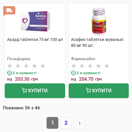
Акард таблетки 75 мг 100 шт
Асафен таблетки жувальні
80 мг 90 шт
Польфарма
Фармасайнс
Є в наявності
Є в наявності
203.30
грн
204.70
грн
від
від
КУПИТИ
КУПИТИ
Показано
36
з
46
1
2
›