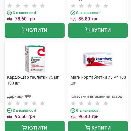
Є в наявності
Є в наявності
78.60
грн
85.80
грн
від
від
КУПИТИ
КУПИТИ
Кардіо-Дар таблетки 75 мг
Магнікор таблетки 75 мг 100
100 шт
шт
Дарниця ФФ
Київський вітамінний завод
Є в наявності
Є в наявності
95.50
грн
96.40
грн
від
від
КУПИТИ
КУПИТИ