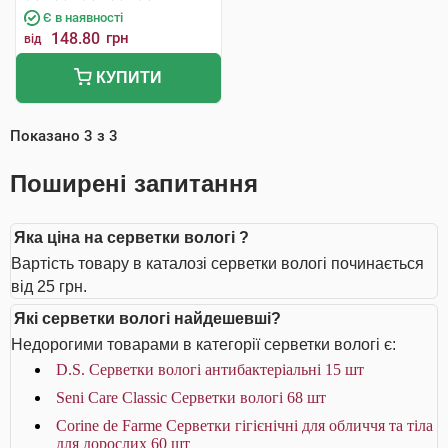
Є в наявності
148.80
грн
від
КУПИТИ
Показано
3
з
3
Поширені запитання
Яка ціна на серветки вологі ?
Вартість товару в каталозі серветки вологі починається
від 25 грн.
Які серветки вологі найдешевші?
Недорогими товарами в категорії серветки вологі є:
D.S. Серветки вологі антибактеріальні 15 шт
Seni Care Classic Серветки вологі 68 шт
Corine de Farme Серветки гігієнічні для обличчя та тіла
для дорослих 60 шт