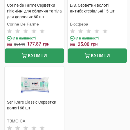
Corine de Farme Серветки
D.S. Серветки вологі
гігієнічні для обличчя та тіла
антибактеріальні 15 шт
для дорослих 60 шт
Corine De Farme
Біосфера
Є в наявності
Є в наявності
177.87
грн
25.00
грн
від
254.10
від
КУПИТИ
КУПИТИ
Seni Care Classic Серветки
вологі 68 шт
ТЗМО СА