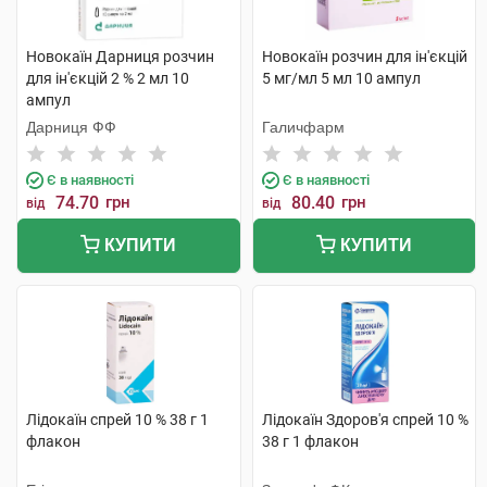
Новокаїн Дарниця розчин
Новокаїн розчин для ін'єкцій
для ін'єкцій 2 % 2 мл 10
5 мг/мл 5 мл 10 ампул
ампул
Дарниця ФФ
Галичфарм
Є в наявності
Є в наявності
74.70
грн
80.40
грн
від
від
КУПИТИ
КУПИТИ
Лідокаїн спрей 10 % 38 г 1
Лідокаїн Здоров'я спрей 10 %
флакон
38 г 1 флакон