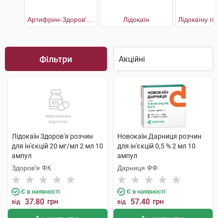
Артифрин-Здоров'я форте
Лідокаїн
Фільтри
Лідокаїн Здоров'я розчин
Новокаїн Дарниця розчин
для ін'єкцій 20 мг/мл 2 мл 10
для ін'єкцій 0,5 % 2 мл 10
ампул
ампул
Здоров'я ФК
Дарниця ФФ
Є в наявності
Є в наявності
37.80
грн
57.40
грн
від
від