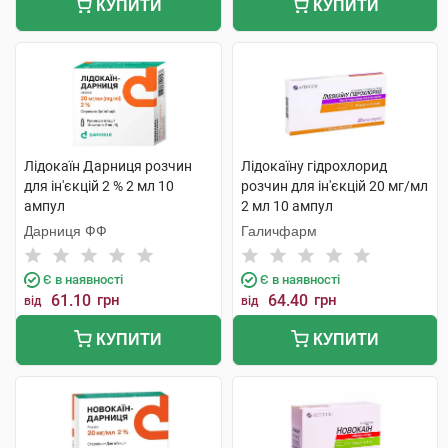
КУПИТИ
КУПИТИ
Лідокаїн Дарниця розчин
Лідокаїну гідрохлорид
для ін'єкцій 2 % 2 мл 10
розчин для ін'єкцій 20 мг/мл
ампул
2 мл 10 ампул
Дарниця ФФ
Галичфарм
Є в наявності
Є в наявності
61.10
грн
64.40
грн
від
від
КУПИТИ
КУПИТИ