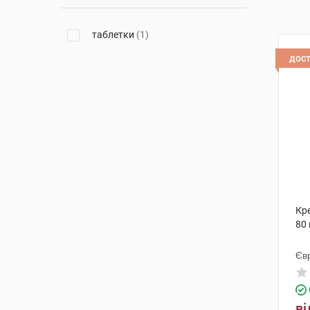
таблетки
(1)
дос
Кре
80
Єв
ві