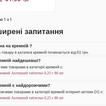
грн
КУПИТИ
но
1
з
1
ирені запитання
на на кремній ?
 товару в каталозі кремній починається від 61 грн.
ремній найдешевші?
ими товарами в категорії кремній є:
емній Активний таблетки 0,25 г 80 шт
ремній є найдорожчими?
жчими товарами в категорії кремній інтернет-аптеки DS є:
емній Активний таблетки 0,25 г 80 шт