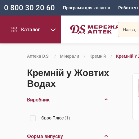
0 800 30 20 60
Програми для клієнтів
Робота у 
Каталог
Аптека D.S.
Мінерали
Кремній
Кремній У
Кремній у Жовтих
Водах
Виробник
Євро Плюс
(1)
Форма випуску