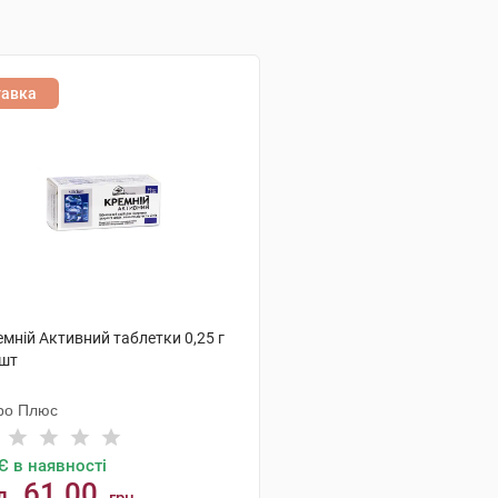
тавка
мній Активний таблетки 0,25 г
 шт
ро Плюс
Є в наявності
61.00
д