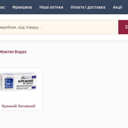
нас
Франшиза
Наші аптеки
Оплата і доставка
Акції
З
 Жовтих Водах
Кремній Активний