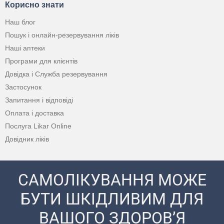
Корисно знати
Наш блог
Пошук і онлайн-резервування ліків
Наші аптеки
Програми для клієнтів
Довідка і Служба резервування
Застосунок
Запитання і відповіді
Оплата і доставка
Послуга Likar Online
Довідник ліків
САМОЛІКУВАННЯ МОЖЕ
БУТИ ШКІДЛИВИМ ДЛЯ
ВАШОГО ЗДОРОВ’Я