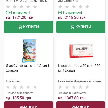
Мібе ГмбХ Арцнайміттель
3М Хелс Кеа
Є в наявності
Є в наявності
1721.20
грн
2118.30
грн
від
від
КУПИТИ
КУПИТИ
Діас Суперчистотіл 1,2 мл 1
Кераворт крем 50 мг/г 250
флакон
мг 12 саше
Конюхов
Гленмарк Фармасьютикалз
Немає в наявності
Немає в наявності
105.50
грн
1367.80
грн
від
від
АНАЛОГИ
АНАЛОГИ