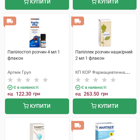
КУПИТИ
КУПИТИ
Папілостоп розчин 4 мл 1
Папіллек розчин нашкірний
флакон
2 мл 1 флакон
Артмік Груп
КП КОР Фармацевтична
фабрика
Є в наявності
Є в наявності
122.30
грн
263.50
грн
від
від
КУПИТИ
КУПИТИ