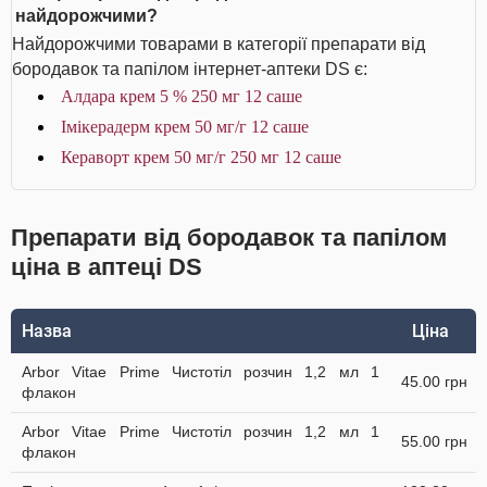
найдорожчими?
Найдорожчими товарами в категорії препарати від
бородавок та папілом інтернет-аптеки DS є:
Алдара крем 5 % 250 мг 12 саше
Імікерадерм крем 50 мг/г 12 саше
Кераворт крем 50 мг/г 250 мг 12 саше
Препарати від бородавок та папілом
ціна в аптеці DS
Назва
Ціна
Arbor Vitae Prime Чистотіл розчин 1,2 мл 1
45.00 грн
флакон
Arbor Vitae Prime Чистотіл розчин 1,2 мл 1
55.00 грн
флакон