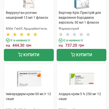
Веррукутан розчин
Вартнер Кріо Пристрій для
нашкірний 13 мл 1 флакон
видалення бородавок
аерозоль 50 мл 1 флакон
Мібе ГмбХ Арцнайміттель
Фармаспрей
Є в наявності
Є в наявності
444.30
грн
737.20
грн
від
від
КУПИТИ
КУПИТИ
Імікерадерм крем 50 мг/г 12
Алдара крем 5 % 250 мг 12
саше
саше