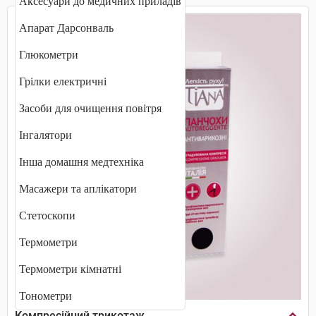
Аксесуари до медичних приладів
Апарат Дарсонваль
Глюкометри
Грілки електричні
Засоби для очищення повітря
Інгалятори
Інша домашня медтехніка
Масажери та аплікатори
Стетоскопи
Термометри
Термометри кімнатні
Тонометри
Компресійний трикотаж