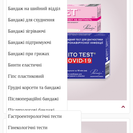
Бандаж на шийний відділ
Бандажі для схуднення
Бандажі зігріваючі
Бандажі підтримуючі
Бандажі при грижах
Бинти еластичні
Гіпс пластиковий
Грудні корсети та бандажі
Післяопераційні бандажі
Діагностичні тести
Післяпологові бандажі
Гастроентерологічні тести
Плечові бандажі
Гінекологічні тести
Променевозап'ястні бандажі