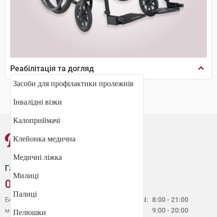
Реабілітація та догляд
Засоби для профілактики пролежнів
Інвалідні візки
Калоприймачі
Клейонка медична
Медичні ліжка
Гаряча лінія
Милиці
0 800 30 20 60
Палиці
Безкоштовно зі стаціонарних і
Будні:
8:00 - 21:00
мобільних телефонів в Україні
Сб:
9:00 - 20:00
Пелюшки