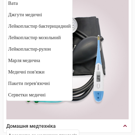
Вата
Джгути медичні
Лейкопластир бактерицидний
Лейкопластир мозольний
Лейкопластир-рулон
Марля медична
Медичні пов'язки
Пакети перев'язочні
Серветки медичні
Домашня медтехніка