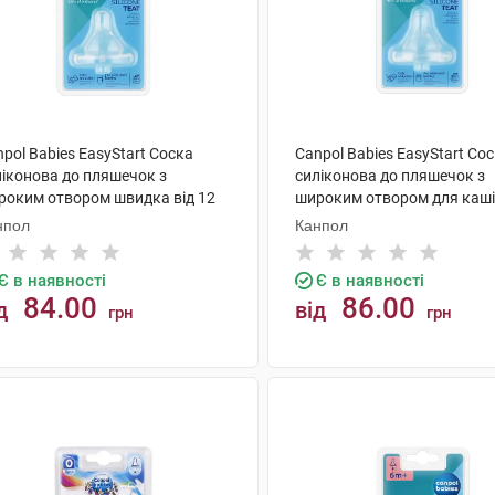
pol Babies EasyStart Соска
Canpol Babies EasyStart Со
ліконова до пляшечок з
силіконова до пляшечок з
роким отвором швидка від 12
широким отвором для каші 
яців 21/722 1 шт
місяців 21/723 1 шт
нпол
Канпол
Є в наявності
Є в наявності
84.00
86.00
д
від
грн
грн
КУПИТИ
КУПИТИ