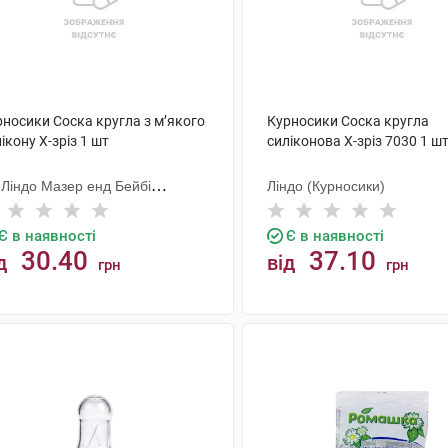
рносики Соска кругла з м’якого
Курносики Соска кругла
ікону X-зріз 1 шт
силіконова X-зріз 7030 1 ш
 Ліндо Мазер енд Бейбі
Ліндо (Курносики)
одактс
Є в наявності
Є в наявності
30.40
37.10
д
від
грн
грн
КУПИТИ
КУПИТИ