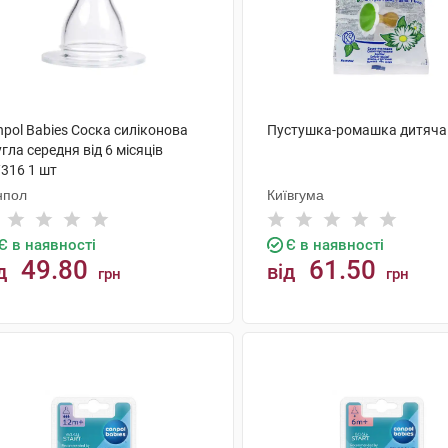
pol Babies Соска силіконова
Пустушка-ромашка дитяча
гла середня від 6 місяців
/316 1 шт
нпол
Київгума
Є в наявності
Є в наявності
49.80
61.50
д
від
грн
грн
КУПИТИ
КУПИТИ