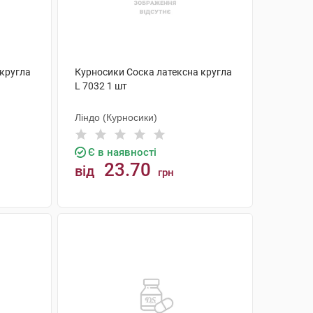
 кругла
Курносики Соска латексна кругла
L 7032 1 шт
Ліндо (Курносики)
Є в наявності
23.70
від
грн
КУПИТИ