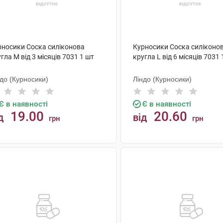
рносики Соска силіконова
Курносики Соска силіконо
гла M від 3 місяців 7031 1 шт
кругла L від 6 місяців 7031 
до (Курносики)
Ліндо (Курносики)
Є в наявності
Є в наявності
19.00
20.60
д
від
грн
грн
КУПИТИ
КУПИТИ