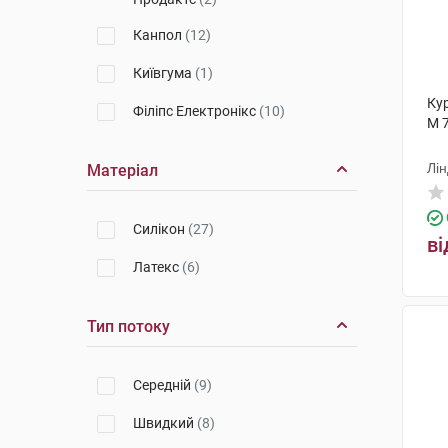
Канпол
(12)
Київгума
(1)
Ку
Філіпс Електронікс
(10)
M 
Лін
Матеріал
Cилікон
(27)
ві
Латекс
(6)
Тип потоку
Середній
(9)
Швидкий
(8)