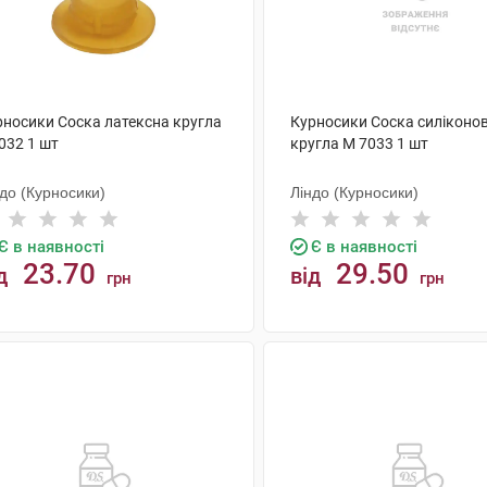
рносики Соска латексна кругла
Курносики Соска силіконо
032 1 шт
кругла M 7033 1 шт
до (Курносики)
Ліндо (Курносики)
Є в наявності
Є в наявності
23.70
29.50
д
від
грн
грн
КУПИТИ
КУПИТИ