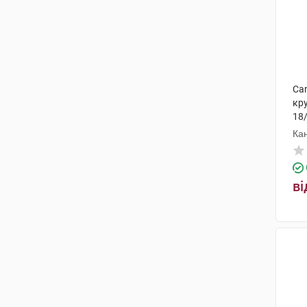
Can
кру
18
Ка
ві