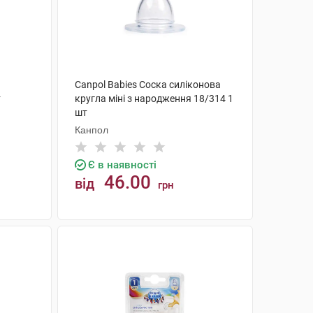
Canpol Babies Соска силіконова
т
кругла міні з народження 18/314 1
шт
Канпол
Є в наявності
46.00
від
грн
КУПИТИ