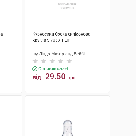
ва
Курносики Соска силіконова
кругла S 7033 1 шт
Іву Ліндо Мазер енд Бейбі
Продактс
Є в наявності
29.50
від
грн
КУПИТИ