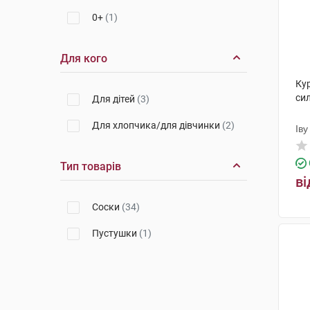
0+
(1)
Для кого
Ку
сил
Для дітей
(3)
Для хлопчика/для дівчинки
(2)
Іву
Пр
Тип товарів
ві
Соски
(34)
Пустушки
(1)