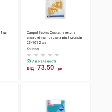
 1 шт
Canpol Babies Соска латексна
анатомічна повільна від 3 місяців
23/101 2 шт
Канпол
Є в наявності
73.50
від
грн
КУПИТИ