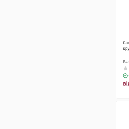
Can
кру
Ка
ві