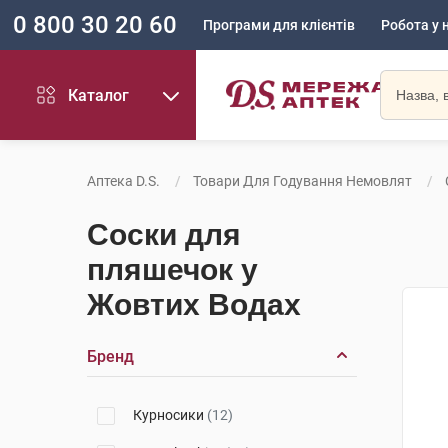
0 800 30 20 60
Програми для клієнтів
Робота у 
Каталог
Аптека D.S.
Товари Для Годування Немовлят
Соски для
пляшечок у
Жовтих Водах
Бренд
Курносики
(12)