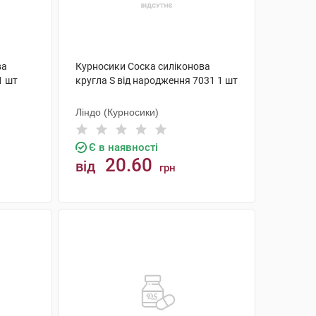
ва
Курносики Соска силіконова
1 шт
кругла S від народження 7031 1 шт
Ліндо (Курносики)
Є в наявності
20.60
від
грн
КУПИТИ