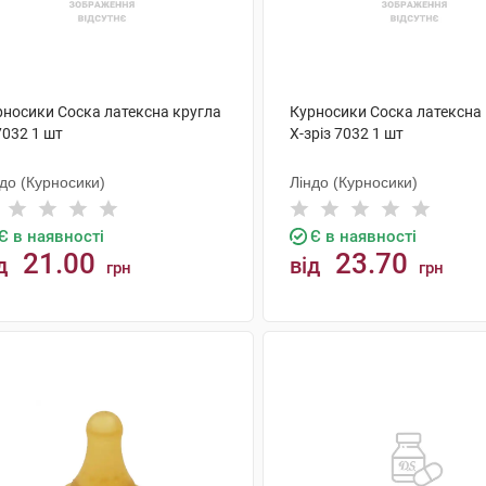
рносики Соска латексна кругла
Курносики Соска латексна
7032 1 шт
X-зріз 7032 1 шт
до (Курносики)
Ліндо (Курносики)
Є в наявності
Є в наявності
21.00
23.70
д
від
грн
грн
КУПИТИ
КУПИТИ