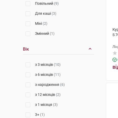
Повільний
(9)
Для каші
(3)
Міні
(2)
Ку
Змінний
(1)
S 7
Лін
Вік
з 3 місяців
(10)
ві
з 6 місяців
(11)
з народження
(6)
з 12 місяців
(2)
з 1 місяця
(3)
3+
(1)