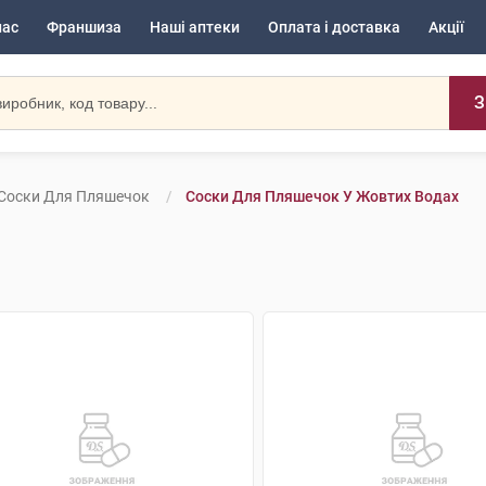
нас
Франшиза
Наші аптеки
Оплата і доставка
Акції
З
Соски Для Пляшечок
Соски Для Пляшечок У Жовтих Водах