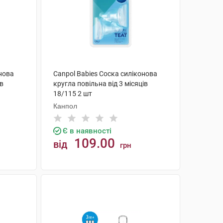
онова
Canpol Babies Соска силіконова
ів
кругла повільна від 3 місяців
18/115 2 шт
Канпол
Є в наявності
109.00
від
грн
КУПИТИ