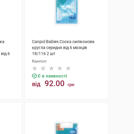
ска
Canpol Babies Соска силіконова
кругла середня від 6 місяців
від 6
18/116 2 шт
Канпол
Є в наявності
92.00
від
грн
КУПИТИ