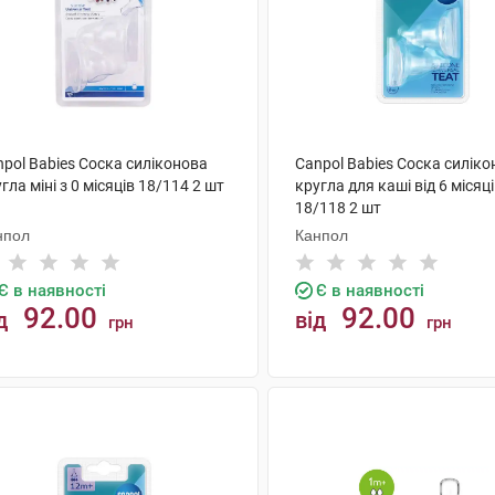
pol Babies Соска силіконова
Canpol Babies Соска силік
гла міні з 0 місяців 18/114 2 шт
кругла для каші від 6 місяц
18/118 2 шт
нпол
Канпол
Є в наявності
Є в наявності
92.00
92.00
д
від
грн
грн
КУПИТИ
КУПИТИ