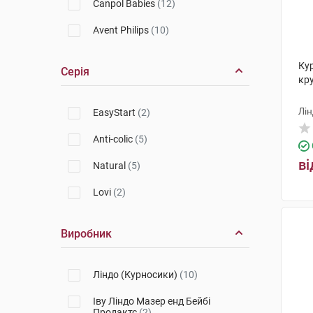
Canpol Babies
(12)
Avent Philips
(10)
Ку
Серія
кру
Лін
EasyStart
(2)
Anti-colic
(5)
ві
Natural
(5)
Lovi
(2)
Виробник
Ліндо (Курносики)
(10)
Іву Ліндо Мазер енд Бейбі
Продактс
(2)