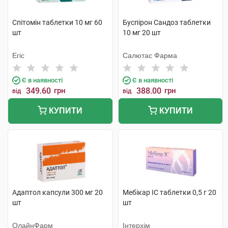
Спітомін таблетки 10 мг 60
Буспірон Сандоз таблетки
шт
10 мг 20 шт
Егіс
Салютас Фарма
Є в наявності
Є в наявності
349.60
грн
388.00
грн
від
від
КУПИТИ
КУПИТИ
Адаптол капсули 300 мг 20
Мебікар IC таблетки 0,5 г 20
шт
шт
ОлайнФарм
Інтерхім