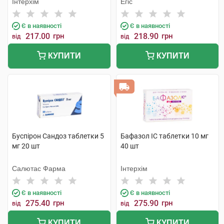
Інтерхім
Егіс
Є в наявності
Є в наявності
217.00
грн
218.90
грн
від
від
КУПИТИ
КУПИТИ
Буспірон Сандоз таблетки 5
Бафазол IC таблетки 10 мг
мг 20 шт
40 шт
Салютас Фарма
Інтерхім
Є в наявності
Є в наявності
275.40
грн
275.90
грн
від
від
КУПИТИ
КУПИТИ