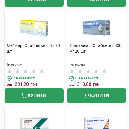
Мебікар IC таблетки 0,3 г 20
Транквілар IC таблетки 300
шт
мг 20 шт
Інтерхім
Інтерхім
Є в наявності
Є в наявності
281.20
грн
313.80
грн
від
від
КУПИТИ
КУПИТИ