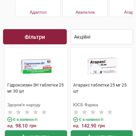
Адаптол
Акапелла
Атара
Фільтри
Гідроксизин-ЗН таблетки 25
Атаракс таблетки 25 мг 25
мг 30 шт
шт
Здоров'я народу
ЮСБ Фарма
Є в наявності
Є в наявності
98.10
грн
142.90
грн
від
від