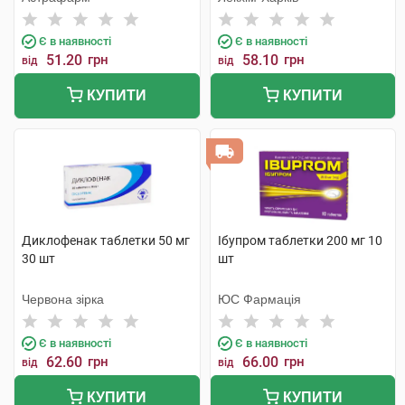
Є в наявності
Є в наявності
51.20
грн
58.10
грн
від
від
КУПИТИ
КУПИТИ
Диклофенак таблетки 50 мг
Ібупром таблетки 200 мг 10
30 шт
шт
Червона зірка
ЮС Фармація
Є в наявності
Є в наявності
62.60
грн
66.00
грн
від
від
КУПИТИ
КУПИТИ