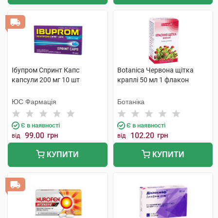
Ібупром Спринт Капс
Botanica Червона щітка
капсули 200 мг 10 шт
краплі 50 мл 1 флакон
ЮС Фармація
Ботаніка
Є в наявності
Є в наявності
99.00
грн
102.20
грн
від
від
КУПИТИ
КУПИТИ