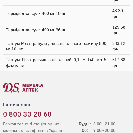
грн
48.30
Термідол капсули 400 мг 10 шт
грн
125.58
Термідол капсули 400 мг 36 шт
грн
Тантум Роза гранули для вагінального розчину 500
383.12
мг 10 шт
грн
Тантум Роза розчин вагінальний 0,1 % 140 мл 5
517.68
флаконів
грн
Гаряча лінія
0 800 30 20 60
Безкоштовно зі стаціонарних і
Будні:
8:00 - 21:00
мобільних телефонів в Україні
Сб:
9:00 - 20:00