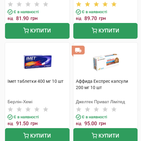
Є в наявності
Є в наявності
81.90
грн
89.70
грн
від
від
КУПИТИ
КУПИТИ
Імет таблетки 400 мг 10 шт
Аффида Експрес капсули
200 мг 10 шт
Берлін-Хемі
Джелтек Приват Лімітед
Є в наявності
Є в наявності
91.50
грн
95.00
грн
від
від
КУПИТИ
КУПИТИ