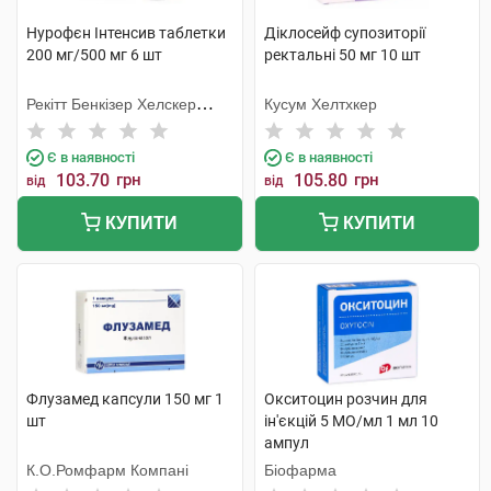
Нурофєн Інтенсив таблетки
Діклосейф супозиторії
200 мг/500 мг 6 шт
ректальні 50 мг 10 шт
Рекітт Бенкізер Хелскер
Кусум Хелтхкер
Інтернешнл
Є в наявності
Є в наявності
103.70
грн
105.80
грн
від
від
КУПИТИ
КУПИТИ
Флузамед капсули 150 мг 1
Окситоцин розчин для
шт
ін'єкцій 5 МО/мл 1 мл 10
ампул
К.О.Ромфарм Компані
Біофарма