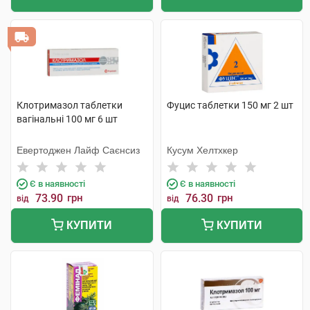
Клотримазол таблетки
Фуцис таблетки 150 мг 2 шт
вагінальні 100 мг 6 шт
Евертоджен Лайф Саєнсиз
Кусум Хелтхкер
Є в наявності
Є в наявності
73.90
грн
76.30
грн
від
від
КУПИТИ
КУПИТИ