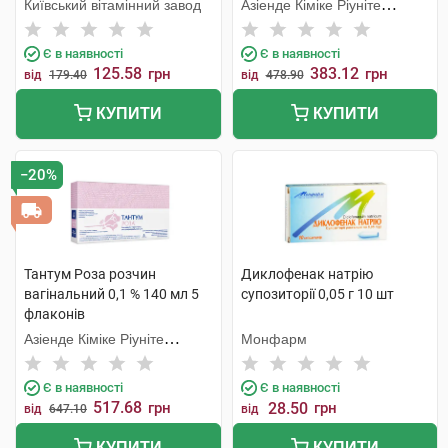
Київський вітамінний завод
Азіенде Кіміке Ріуніте
Анжеліні Франческо
Є в наявності
Є в наявності
125.58
383.12
грн
грн
від
179.40
від
478.90
КУПИТИ
КУПИТИ
−20%
Тантум Роза розчин
Диклофенак натрію
вагінальний 0,1 % 140 мл 5
супозиторії 0,05 г 10 шт
флаконів
Азіенде Кіміке Ріуніте
Монфарм
Анжеліні Франческо
Є в наявності
Є в наявності
517.68
грн
28.50
грн
від
647.10
від
КУПИТИ
КУПИТИ