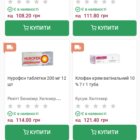
Є в наявності
Є в наявності
108.20
грн
111.80
грн
від
від
КУПИТИ
КУПИТИ
Нурофєн таблетки 200 мг 12
Клофан крем вагінальний 10
шт
% 7 г 1 туба
Рекітт Бенкізер Хелскер
Кусум Хелтхкер
Інтернешнл
Є в наявності
Є в наявності
114.00
грн
121.40
грн
від
від
КУПИТИ
КУПИТИ