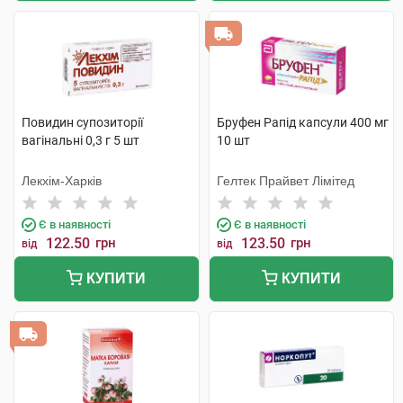
Повидин супозиторії
Бруфен Рапід капсули 400 мг
вагінальні 0,3 г 5 шт
10 шт
Лекхім-Харків
Гелтек Прайвет Лімітед
Є в наявності
Є в наявності
122.50
грн
123.50
грн
від
від
КУПИТИ
КУПИТИ