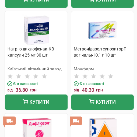
Натрію диклофенак-КВ
Метронідазол супозиторії
капсули 25 мг 30 шт
вагінальні 0,1 г 10 шт
Київський вітамінний завод
Монфарм
Є в наявності
Є в наявності
36.80
грн
40.30
грн
від
від
КУПИТИ
КУПИТИ