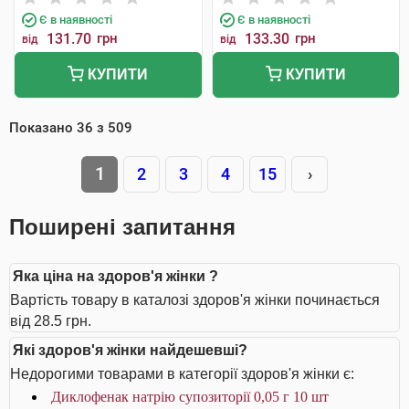
Є в наявності
Є в наявності
131.70
грн
133.30
грн
від
від
КУПИТИ
КУПИТИ
Показано
36
з
509
1
2
3
4
15
›
Поширені запитання
Яка ціна на здоров'я жінки ?
Вартість товару в каталозі здоров'я жінки починається
від 28.5 грн.
Які здоров'я жінки найдешевші?
Недорогими товарами в категорії здоров'я жінки є:
Диклофенак натрію супозиторії 0,05 г 10 шт