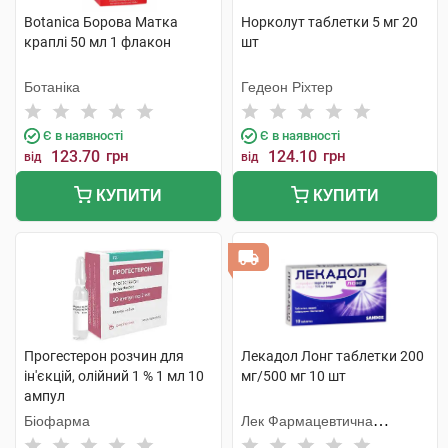
Botanica Борова Матка
Норколут таблетки 5 мг 20
краплі 50 мл 1 флакон
шт
Ботаніка
Гедеон Ріхтер
Є в наявності
Є в наявності
123.70
грн
124.10
грн
від
від
КУПИТИ
КУПИТИ
Прогестерон розчин для
Лекадол Лонг таблетки 200
ін'єкцій, олійний 1 % 1 мл 10
мг/500 мг 10 шт
ампул
Біофарма
Лек Фармацевтична
компанія