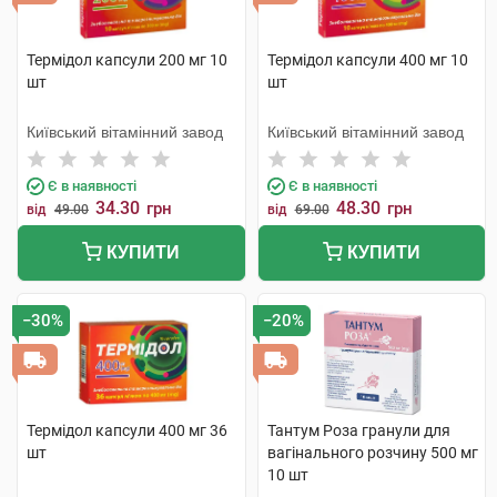
Термідол капсули 200 мг 10
Термідол капсули 400 мг 10
шт
шт
Київський вітамінний завод
Київський вітамінний завод
Є в наявності
Є в наявності
34.30
48.30
грн
грн
від
49.00
від
69.00
КУПИТИ
КУПИТИ
−30%
−20%
Термідол капсули 400 мг 36
Тантум Роза гранули для
шт
вагінального розчину 500 мг
10 шт