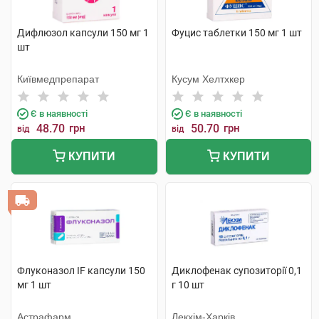
Дифлюзол капсули 150 мг 1
Фуцис таблетки 150 мг 1 шт
шт
Київмедпрепарат
Кусум Хелтхкер
Є в наявності
Є в наявності
48.70
грн
50.70
грн
від
від
КУПИТИ
КУПИТИ
Флуконазол IF капсули 150
Диклофенак супозиторії 0,1
мг 1 шт
г 10 шт
Астрафарм
Лекхім-Харків