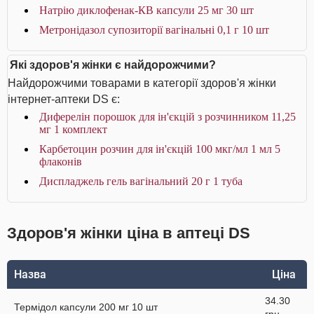
Натрію диклофенак-КВ капсули 25 мг 30 шт
Метронідазол супозиторії вагінальні 0,1 г 10 шт
Які здоров'я жінки є найдорожчими?
Найдорожчими товарами в категорії здоров'я жінки
інтернет-аптеки DS є:
Диферелін порошок для ін'єкцій з розчинником 11,25
мг 1 комплект
Карбетоцин розчин для ін'єкцій 100 мкг/мл 1 мл 5
флаконів
Диспладжель гель вагінальний 20 г 1 туба
Здоров'я жінки ціна в аптеці DS
Назва
Ціна
34.30
Термідол капсули 200 мг 10 шт