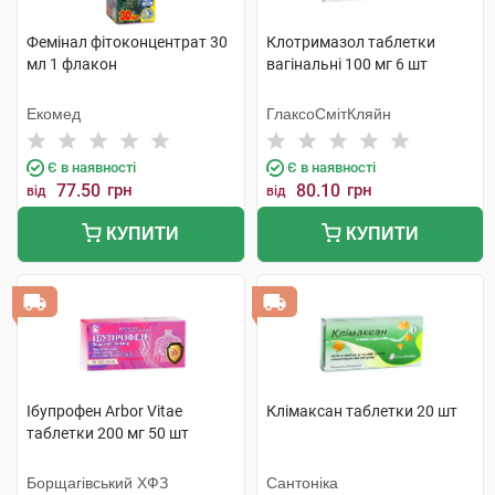
Фемінал фітоконцентрат 30
Клотримазол таблетки
мл 1 флакон
вагінальні 100 мг 6 шт
Екомед
ГлаксоСмітКляйн
Є в наявності
Є в наявності
77.50
грн
80.10
грн
від
від
КУПИТИ
КУПИТИ
Ібупрофен Arbor Vitae
Клімаксан таблетки 20 шт
таблетки 200 мг 50 шт
Борщагівський ХФЗ
Сантоніка