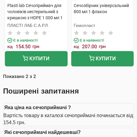
Plasti lab Сечоприймач для
Сечозбірник універсальний
чоловіків нестерильний з
800 мл 1 флакон
кришкою з HDPE 1 000 мл 1
шт
ПЛАСТІ ЛАБ С.А.Р.Л.
Гемопласт
Є в наявності
Є в наявності
154.50
грн
207.00
грн
від
від
КУПИТИ
КУПИТИ
Показано
2
з
2
Поширені запитання
Яка ціна на сечоприймачі ?
Вартість товару в каталозі сечоприймачі починається від
154.5 грн.
Які сечоприймачі найдешевші?