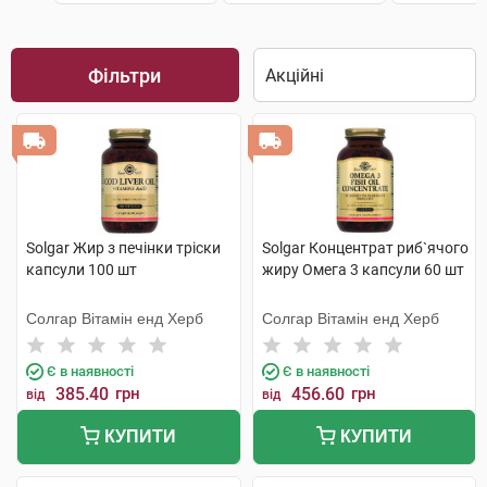
Фільтри
Solgar Жир з печінки тріски
Solgar Концентрат риб`ячого
капсули 100 шт
жиру Омега 3 капсули 60 шт
Солгар Вітамін енд Херб
Солгар Вітамін енд Херб
Є в наявності
Є в наявності
385.40
грн
456.60
грн
від
від
КУПИТИ
КУПИТИ