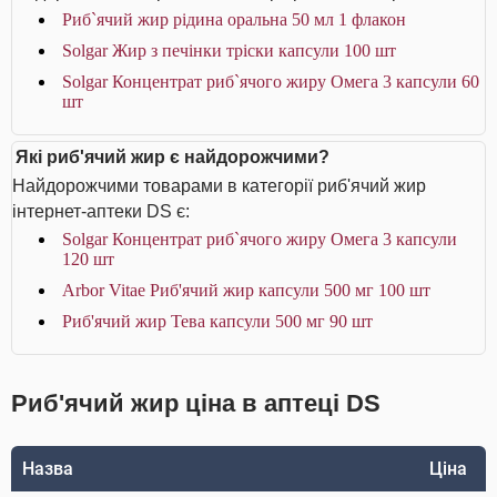
Риб`ячий жир рідина оральна 50 мл 1 флакон
Solgar Жир з печінки тріски капсули 100 шт
Solgar Концентрат риб`ячого жиру Омега 3 капсули 60
шт
Які риб'ячий жир є найдорожчими?
Найдорожчими товарами в категорії риб'ячий жир
інтернет-аптеки DS є:
Solgar Концентрат риб`ячого жиру Омега 3 капсули
120 шт
Arbor Vitae Риб'ячий жир капсули 500 мг 100 шт
Риб'ячий жир Тева капсули 500 мг 90 шт
Риб'ячий жир ціна в аптеці DS
Назва
Ціна