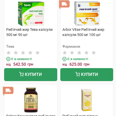
Риб'ячий жир Тева капсули
Arbor Vitae Риб'ячий жир
500 мг 90 шт
капсули 500 мг 100 шт
Тева
Фармаком
Є в наявності
Є в наявності
542.50
грн
625.00
грн
від
від
КУПИТИ
КУПИТИ