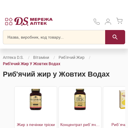
Аптека D.S.
Вітаміни
Риб'ячий Жир
Риб'ячий Жир У Жовтих Водах
Риб'ячий жир у Жовтих Водах
Жир з печінки тріски
Концентрат риб`ячого жиру Омега 3
Риб`ячи