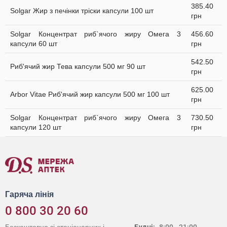
385.40
Solgar Жир з печінки тріски капсули 100 шт
грн
Solgar Концентрат риб`ячого жиру Омега 3
456.60
капсули 60 шт
грн
542.50
Риб'ячий жир Тева капсули 500 мг 90 шт
грн
625.00
Arbor Vitae Риб'ячий жир капсули 500 мг 100 шт
грн
Solgar Концентрат риб`ячого жиру Омега 3
730.50
капсули 120 шт
грн
Гаряча лінія
0 800 30 20 60