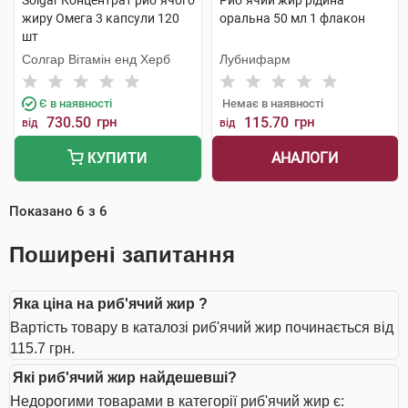
Solgar Концентрат риб`ячого
Риб`ячий жир рідина
жиру Омега 3 капсули 120
оральна 50 мл 1 флакон
шт
Солгар Вітамін енд Херб
Лубнифарм
Є в наявності
Немає в наявності
730.50
грн
115.70
грн
від
від
АНАЛОГИ
КУПИТИ
Показано
6
з
6
Поширені запитання
Яка ціна на риб'ячий жир ?
Вартість товару в каталозі риб'ячий жир починається від
115.7 грн.
Які риб'ячий жир найдешевші?
Недорогими товарами в категорії риб'ячий жир є: