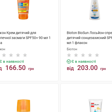
окон Крем дитячий для
Bioton BioSun Лосьйон-спр
печної засмаги SPF50+ 90 мл 1
дитячий сонцезахисний SP
ба
мл 1 флакон
кон
Біотон
Є в наявності
Є в наявності
166.50
203.00
д
від
грн
грн
КУПИТИ
КУПИТИ