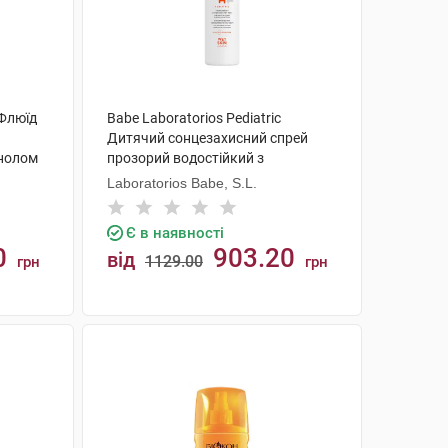
 Флюїд
Babe Laboratorios Pediatric
Дитячий сонцезахисний спрей
енолом
прозорий водостійкий з
мл 1
матувальним ефектом SPF50+ 200
Laboratorios Babe, S.L.
мл 1 флакон
Є в наявності
0
903.20
від
1129.00
грн
грн
КУПИТИ