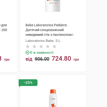
й для
Babe Laboratorios Pediatric
+ 200
Дитячий сонцезахисний
невидимий стік з пантенолом і
пребіотиком SPF50 30 г 1 стік
Laboratorios Babe, S.L.
Є в наявності
3
724.80
від
906.00
грн
грн
КУПИТИ
−20%