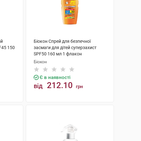
ей
Біокон Спрей для безпечної
F45 150
засмаги для дітей суперзахист
SPF50 160 мл 1 флакон
Біокон
Є в наявності
212.10
від
грн
КУПИТИ