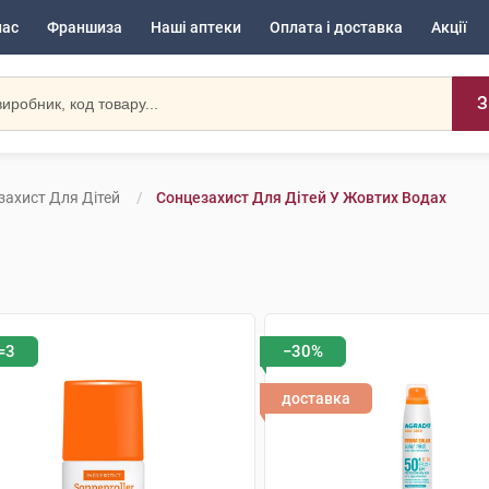
нас
Франшиза
Наші аптеки
Оплата і доставка
Акції
З
захист Для Дітей
Сонцезахист Для Дітей У Жовтих Водах
=3
−30%
доставка