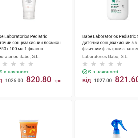
e Laboratorios Pediatric
Babe Laboratorios Pediatric
тячий сонцезахисний лосьйон
дитячий сонцезахисний з з
F50+ 100 мл 1 флакон
фізичним фільтром з пант
та пребіотиком з SPF50 50 
oratorios Babe, S.L.
Laboratorios Babe, S.L.
флакон
Є в наявності
Є в наявності
820.80
821.6
д
від
1026.00
1027.00
грн
КУПИТИ
КУПИТИ