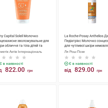
hy Capital Soleil Молочко
La Roche-Posay Anthelios Д
нцезахисне зволожувальне для
Педіатрікс Молочко сонце
ри обличчя та тіла дітей та
для чутливої шкіри немовл
рослих SPF50+ 150 мл 1 туба
SPF50+ 50 мл 1 туба
метік Актів Інтернаціональ
Ля Рош-Позе
Є в наявності
Є в наявності
822.00
829.00
д
від
грн
грн
КУПИТИ
КУПИТИ