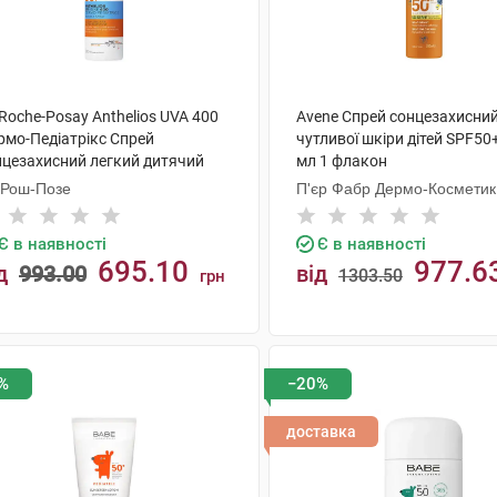
Roche-Posay Anthelios UVA 400
Avene Спрей сонцезахисни
рмо-Педіатрікс Спрей
чутливої шкіри дітей SPF50
нцезахисний легкий дитячий
мл 1 флакон
F50+ 200 мл 1 флакон
 Рош-Позе
П'єр Фабр Дермо-Косметик
Є в наявності
Є в наявності
695.10
977.6
д
993.00
від
1303.50
грн
КУПИТИ
КУПИТИ
%
−20%
доставка