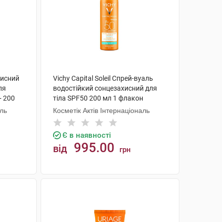
ахисний
Vichy Capital Soleil Спрей-вуаль
ля
водостійкий сонцезахисний для
+ 200
тіла SPF50 200 мл 1 флакон
аль
Косметік Актів Інтернаціональ
Є в наявності
995.00
від
грн
КУПИТИ