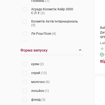
Познань
(1)
Аградо Косметік Кейр 3000
С.Л.У.
(2)
Косметік Актів Інтернаціональ
(5)
Bab
Ди
Ля Рош-Позе
(4)
SP
Laboratorios Babe, S.L.
(4)
Lab
Форма випуску
Урьяж
(2)
ві
П'єр Фабр Дермо-Косметик
(1)
крем
(2)
спрей
(12)
молочко
(6)
лосьйон
(1)
флюїд
(3)