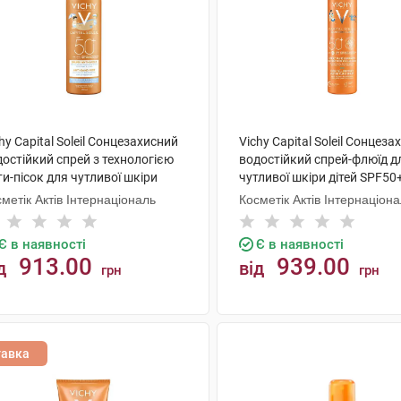
hy Capital Soleil Сонцезахисний
Vichy Capital Soleil Сонцез
остійкий спрей з технологією
водостійкий спрей-флюїд д
и-пісок для чутливої шкіри
чутливої шкіри дітей SPF50
ей SPF50+ 200 мл 1 флакон
мл 1 флакон
метік Актів Інтернаціональ
Косметік Актів Інтернаціон
Є в наявності
Є в наявності
913.00
939.00
д
від
грн
грн
КУПИТИ
КУПИТИ
тавка