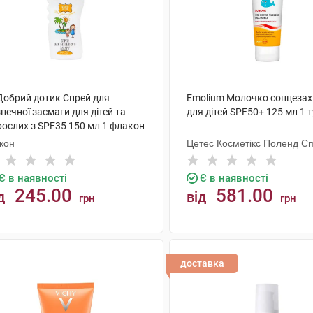
 Добрий дотик Спрей для
Emolium Молочко сонцезах
печної засмаги для дітей та
для дітей SPF50+ 125 мл 1 
рослих з SPF35 150 мл 1 флакон
кон
Цетес Косметікс Поленд Сп.
Є в наявності
Є в наявності
245.00
581.00
д
від
грн
грн
КУПИТИ
КУПИТИ
доставка