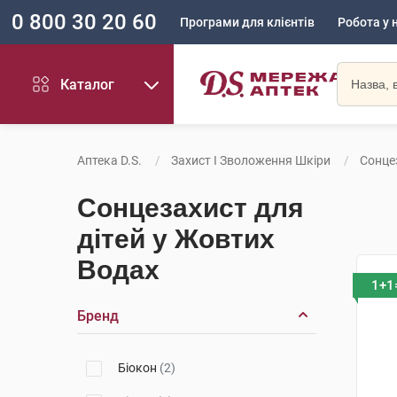
0 800 30 20 60
Програми для клієнтів
Робота у 
Каталог
Аптека D.S.
Захист І Зволоження Шкіри
Сонце
Сонцезахист для
дітей у Жовтих
Водах
1+1
Бренд
Біокон
(2)