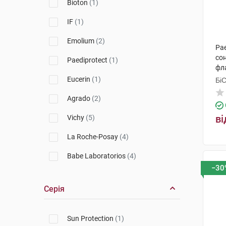
Bioton
(1)
IF
(1)
Emolium
(2)
Pae
cон
Paediprotect
(1)
фл
Eucerin
(1)
Бі
Гр
Agrado
(2)
ві
Vichy
(5)
La Roche-Posay
(4)
Babe Laboratorios
(4)
−30
Uriage
(2)
Серія
Avene
(1)
Sun Protection
(1)