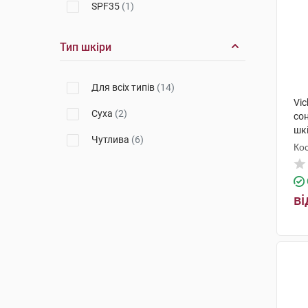
SPF35
(1)
Тип шкіри
Для всіх типів
(14)
Vic
Суха
(2)
со
шкі
Чутлива
(6)
до
Кос
ві