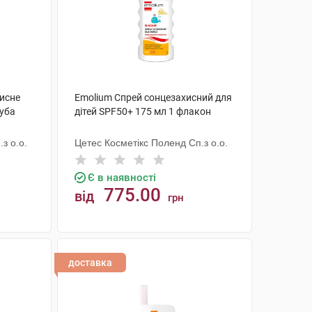
исне
Emolium Спрей сонцезахисний для
туба
дітей SPF50+ 175 мл 1 флакон
з о.о.
Цетес Косметікс Поленд Сп.з о.о.
Є в наявності
775.00
від
грн
КУПИТИ
доставка