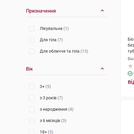
Призначення
Лікувальна
(1)
Бі
Для тіла
(7)
без
Для обличчя та тіла
(13)
ту
Біо
Вік
ві
3+
(5)
з 3 років
(7)
з народження
(4)
з 6 місяців
(3)
18+
(3)