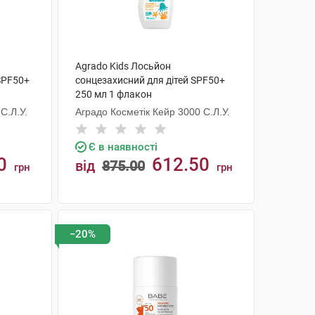
Agrado Kids Лосьйон
 SPF50+
сонцезахисний для дітей SPF50+
250 мл 1 флакон
С.Л.У.
Аградо Косметік Кейр 3000 С.Л.У.
Є в наявності
0
612.50
від
875.00
грн
грн
КУПИТИ
−20%