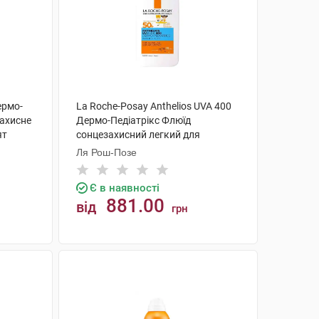
ермо-
La Roche-Posay Anthelios UVA 400
захисне
Дермо-Педіатрікс Флюїд
ят
сонцезахисний легкий для
чутливої шкіри дітей SPF50+ 50 мл
Ля Рош-Позе
1 флакон
Є в наявності
881.00
від
грн
КУПИТИ