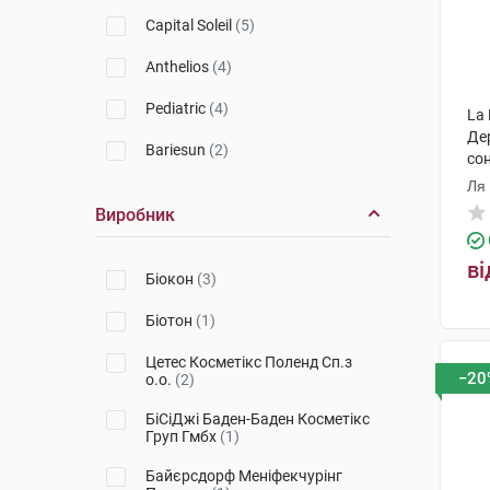
Capital Soleil
(5)
Anthelios
(4)
Pediatric
(4)
La 
Де
Bariesun
(2)
со
SP
Ля
Виробник
ві
Біокон
(3)
Біотон
(1)
Цетес Косметікс Поленд Сп.з
−20
о.о.
(2)
БіСіДжі Баден-Баден Косметікс
Груп Гмбх
(1)
Байєрсдорф Меніфекчурінг