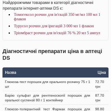
Найдорожчими товарами в категорії діагностичні
препарати інтернет-аптеки DS є:
Томогексол розчин для ін'єкцій 350 мг/мл 100 мл 1
флакон
Турусол розчин для іригацій 3 000 мл 1 флакон
Тріомбраст розчин для ін'єкцій 76 % 20 мл 5 ампул
Діагностичні препарати ціна в аптеці
DS
Назва
Ціна
Глюкоза-тест порошок для орального розчину 75 г 1
72.70
шт
грн
Барію сульфат для рентгеноскопії порошок для
87.70
оральної суспензії 80 г 1 контейнер
грн
Глюкозо-толерантний тест Фармак порошок для
98.80