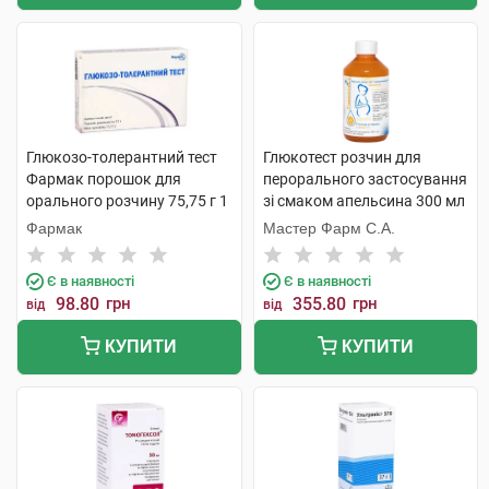
Глюкозо-толерантний тест
Глюкотест розчин для
Фармак порошок для
перорального застосування
орального розчину 75,75 г 1
зі смаком апельсина 300 мл
шт
1 флакон
Фармак
Мастер Фарм С.А.
Є в наявності
Є в наявності
98.80
грн
355.80
грн
від
від
КУПИТИ
КУПИТИ