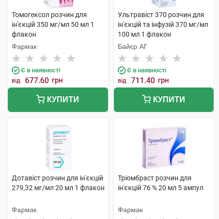
Томогексол розчин для
Ультравіст 370 розчин для
ін'єкцій 350 мг/мл 50 мл 1
ін'єкцій та інфузій 370 мг/мл
флакон
100 мл 1 флакон
Фармак
Байєр АГ
Є в наявності
Є в наявності
677.60
грн
711.40
грн
від
від
КУПИТИ
КУПИТИ
Дотавіст розчин для ін'єкцій
Тріомбраст розчин для
279,32 мг/мл 20 мл 1 флакон
ін'єкцій 76 % 20 мл 5 ампул
Фармак
Фармак