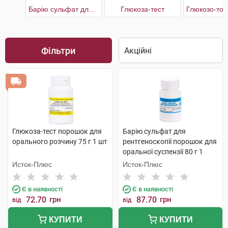
Барію сульфат для рентгеноскопії
Глюкоза-тест
Фільтри
Глюкоза-тест порошок для
Барію сульфат для
орального розчину 75 г 1 шт
рентгеноскопії порошок для
оральної суспензії 80 г 1
контейнер
Исток-Плюс
Исток-Плюс
Є в наявності
Є в наявності
72.70
грн
87.70
грн
від
від
КУПИТИ
КУПИТИ