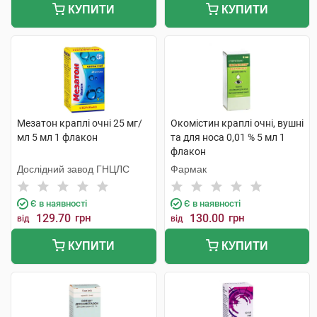
КУПИТИ
КУПИТИ
Мезатон краплі очні 25 мг/
Окомістин краплі очні, вушні
мл 5 мл 1 флакон
та для носа 0,01 % 5 мл 1
флакон
Дослідний завод ГНЦЛС
Фармак
Є в наявності
Є в наявності
129.70
грн
130.00
грн
від
від
КУПИТИ
КУПИТИ