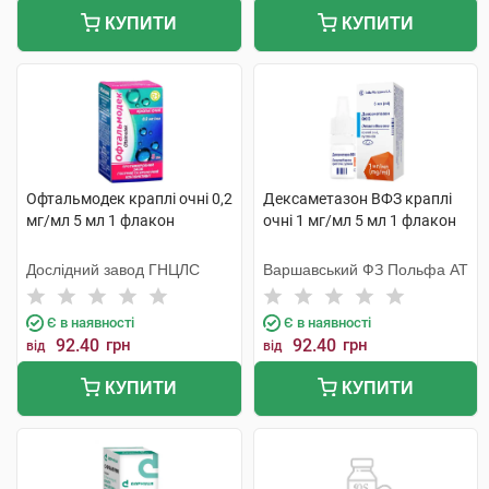
КУПИТИ
КУПИТИ
Офтальмодек краплі очні 0,2
Дексаметазон ВФЗ краплі
мг/мл 5 мл 1 флакон
очні 1 мг/мл 5 мл 1 флакон
Дослідний завод ГНЦЛС
Варшавський ФЗ Польфа АТ
Є в наявності
Є в наявності
92.40
грн
92.40
грн
від
від
КУПИТИ
КУПИТИ