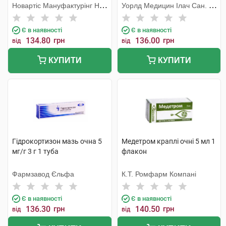
Новартіс Мануфактурінг НВ,
Уорлд Медицин Ілач Сан. Ве
Бельгія
Тідж
Є в наявності
Є в наявності
134.80
грн
136.00
грн
від
від
КУПИТИ
КУПИТИ
Гідрокортизон мазь очна 5
Медетром краплі очні 5 мл 1
мг/г 3 г 1 туба
флакон
Фармзавод Єльфа
К.Т. Ромфарм Компані
Є в наявності
Є в наявності
136.30
грн
140.50
грн
від
від