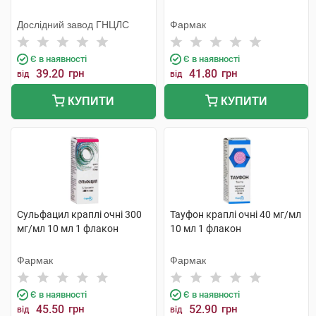
Дослідний завод ГНЦЛС
Фармак
Є в наявності
Є в наявності
39.20
грн
41.80
грн
від
від
КУПИТИ
КУПИТИ
Сульфацил краплі очні 300
Тауфон краплі очні 40 мг/мл
мг/мл 10 мл 1 флакон
10 мл 1 флакон
Фармак
Фармак
Є в наявності
Є в наявності
45.50
грн
52.90
грн
від
від