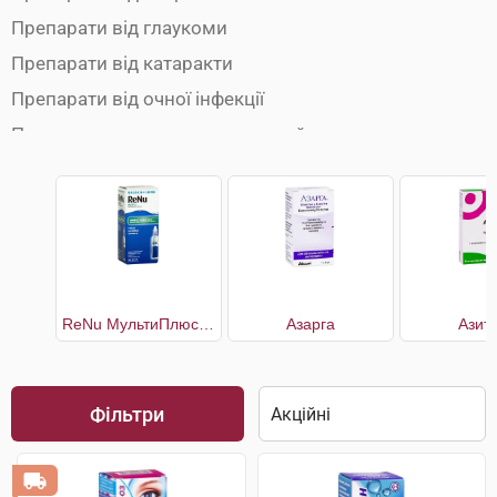
Препарати від глаукоми
Препарати від катаракти
Препарати від очної інфекції
Препарати для зволоження очей
Розчини для лінз
ReNu МультиПлюс багатоцільовий розчин для контактних лінз
Азарга
Азит
Фільтри