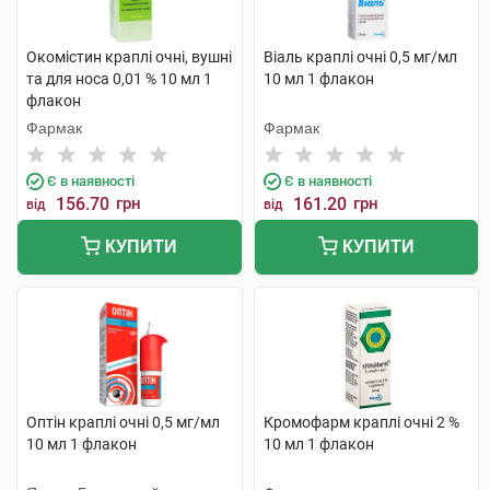
Окомістин краплі очні, вушні
Віаль краплі очні 0,5 мг/мл
та для носа 0,01 % 10 мл 1
10 мл 1 флакон
флакон
Фармак
Фармак
Є в наявності
Є в наявності
156.70
грн
161.20
грн
від
від
КУПИТИ
КУПИТИ
Оптін краплі очні 0,5 мг/мл
Кромофарм краплі очні 2 %
10 мл 1 флакон
10 мл 1 флакон