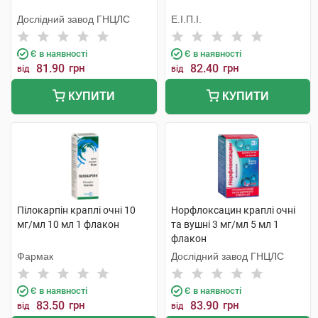
Дослідний завод ГНЦЛС
Е.І.П.І.
Є в наявності
Є в наявності
81.90
грн
82.40
грн
від
від
КУПИТИ
КУПИТИ
Пілокарпін краплі очні 10
Норфлоксацин краплі очні
мг/мл 10 мл 1 флакон
та вушні 3 мг/мл 5 мл 1
флакон
Фармак
Дослідний завод ГНЦЛС
Є в наявності
Є в наявності
83.50
грн
83.90
грн
від
від