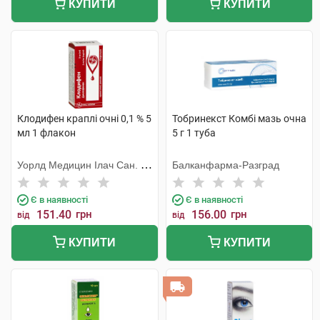
КУПИТИ
КУПИТИ
Клодифен краплі очні 0,1 % 5
Тобринекст Комбі мазь очна
мл 1 флакон
5 г 1 туба
Уорлд Медицин Ілач Сан. Ве
Балканфарма-Разград
Тідж
Є в наявності
Є в наявності
151.40
грн
156.00
грн
від
від
КУПИТИ
КУПИТИ