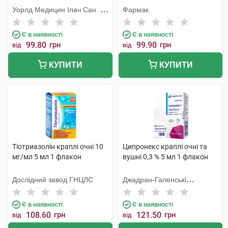
Уорлд Медицин Ілач Сан. Ве
Фармак
Тідж
Є в наявності
Є в наявності
99.80
грн
99.90
грн
від
від
КУПИТИ
КУПИТИ
Тіотриазолін краплі очні 10
Ципронекс краплі очні та
мг/мл 5 мл 1 флакон
вушні 0,3 % 5 мл 1 флакон
Дослідний завод ГНЦЛС
Джадран-Галенські
Лабораторій
Є в наявності
Є в наявності
108.60
грн
121.50
грн
від
від