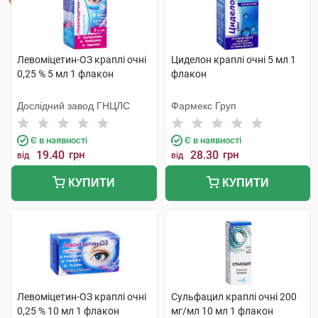
Левоміцетин-ОЗ краплі очні
Циделон краплі очні 5 мл 1
0,25 % 5 мл 1 флакон
флакон
Дослідний завод ГНЦЛС
Фармекс Груп
Є в наявності
Є в наявності
19.40
грн
28.30
грн
від
від
КУПИТИ
КУПИТИ
Левоміцетин-ОЗ краплі очні
Сульфацил краплі очні 200
0,25 % 10 мл 1 флакон
мг/мл 10 мл 1 флакон