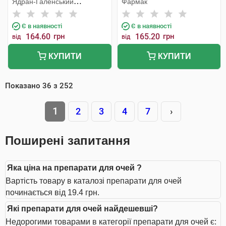
Ядран-Галенський
Фармак
Лабораторій
Є в наявності
Є в наявності
164.60
грн
165.20
грн
від
від
КУПИТИ
КУПИТИ
Показано
36
з
252
1
2
3
4
7
›
Поширені запитання
Яка ціна на препарати для очей ?
Вартість товару в каталозі препарати для очей
починається від 19.4 грн.
Які препарати для очей найдешевші?
Недорогими товарами в категорії препарати для очей є: