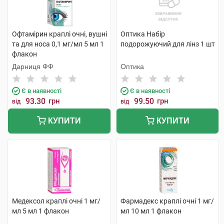
Офтамірин краплі очні, вушні
Оптика Набір
та для носа 0,1 мг/мл 5 мл 1
подорожуючий для лінз 1 шт
флакон
Дарниця ФФ
Оптика
Є в наявності
Є в наявності
93.30
грн
99.50
грн
від
від
КУПИТИ
КУПИТИ
Медексол краплі очні 1 мг/
Фармадекс краплі очні 1 мг/
мл 5 мл 1 флакон
мл 10 мл 1 флакон