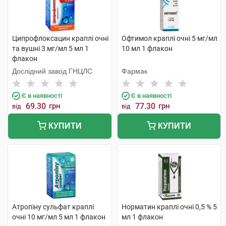
Ципрофлоксацин краплі очні
Офтимол краплі очні 5 мг/мл
та вушні 3 мг/мл 5 мл 1
10 мл 1 флакон
флакон
Дослідний завод ГНЦЛС
Фармак
Є в наявності
Є в наявності
69.30
грн
77.30
грн
від
від
КУПИТИ
КУПИТИ
Атропіну сульфат краплі
Норматин краплі очні 0,5 % 5
очні 10 мг/мл 5 мл 1 флакон
мл 1 флакон