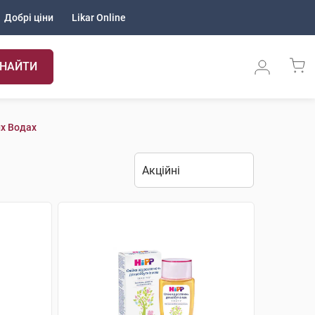
Добрі ціни
Likar Online
НАЙТИ
их Водах