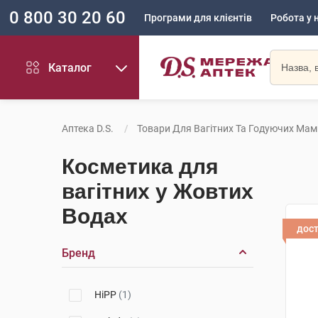
0 800 30 20 60
Програми для клієнтів
Робота у 
Каталог
Аптека D.S.
Товари Для Вагітних Та Годуючих Мам
Косметика для
вагітних у Жовтих
Водах
дос
Бренд
HiPP
(1)