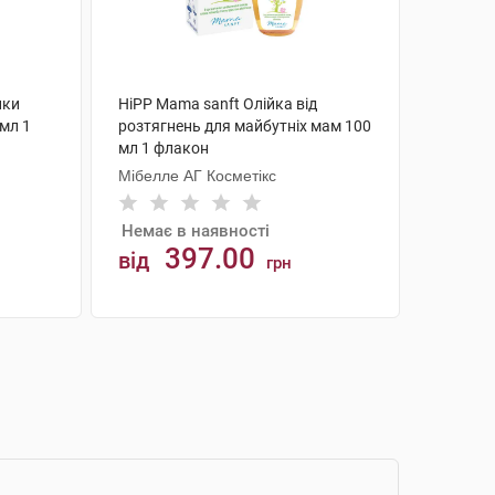
ики
HiPP Mama sanft Олійка від
 мл 1
розтягнень для майбутніх мам 100
мл 1 флакон
Мібелле АГ Косметікс
Немає в наявності
397.00
від
грн
АНАЛОГИ