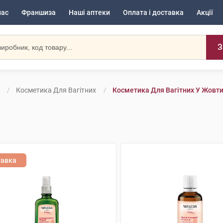
нас
Франшиза
Наші аптеки
Оплата і доставка
Акції
З
Косметика Для Вагітних
Косметика Для Вагітних У Жовт
тавка