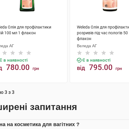
leda Олія для профілактики
Weleda Олія для профілакт
ій 100 мл 1 флакон
розривів під час пологів 50
флакон
леда АГ
Веледа АГ
Є в наявності
Є в наявності
780.00
795.00
д
від
грн
грн
КУПИТИ
КУПИТИ
но
3
з
3
ирені запитання
іна на косметика для вагітних ?