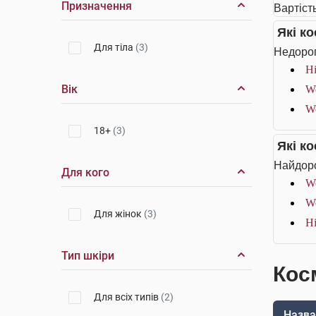
Призначення
Вартіст
Які к
Для тіла
(3)
Недорог
Hi
Вік
We
We
18+
(3)
Які к
Найдоро
Для кого
We
We
Для жінок
(3)
Hi
Тип шкіри
Кос
Для всіх типів
(2)
Назва