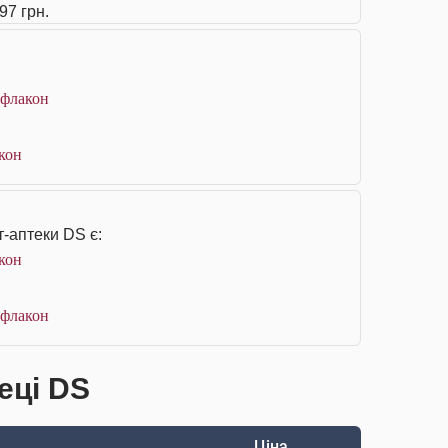
97 грн.
 флакон
акон
т-аптеки DS є:
акон
 флакон
еці DS
Ціна