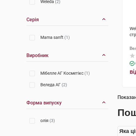
Weleda
(2)
Серія
We
стр
Mama sanft
(1)
Ве
Виробник
ві
Мібелле АГ Косметікс
(1)
Веледа АГ
(2)
Показа
Форма випуску
Пош
олія
(3)
Яка ц