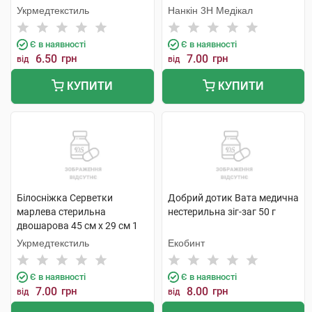
Укрмедтекстиль
Нанкін 3H Медікал
Є в наявності
Є в наявності
6.50
грн
7.00
грн
від
від
КУПИТИ
КУПИТИ
Білосніжка Серветки
Добрий дотик Вата медична
марлева стерильна
нестерильна зіг-заг 50 г
двошарова 45 см х 29 см 1
шт
Укрмедтекстиль
Екобинт
Є в наявності
Є в наявності
7.00
грн
8.00
грн
від
від