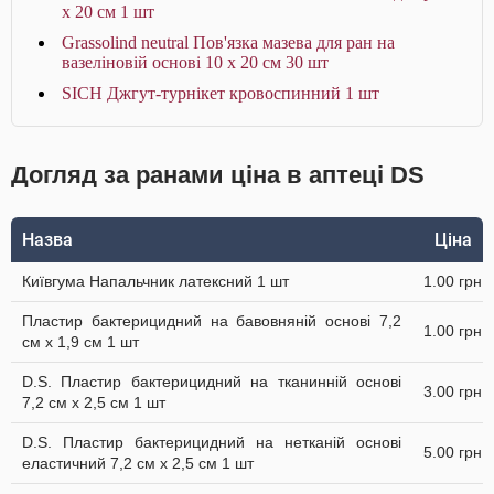
x 20 см 1 шт
Grassolind neutral Пов'язка мазева для ран на
вазеліновій основі 10 х 20 см 30 шт
SICH Джгут-турнікет кровоспинний 1 шт
Догляд за ранами ціна в аптеці DS
Назва
Ціна
Київгума Напальчник латексний 1 шт
1.00 грн
Пластир бактерицидний на бавовняній основі 7,2
1.00 грн
см х 1,9 см 1 шт
D.S. Пластир бактерицидний на тканинній основі
3.00 грн
7,2 см х 2,5 см 1 шт
D.S. Пластир бактерицидний на нетканій основі
5.00 грн
еластичний 7,2 см х 2,5 см 1 шт