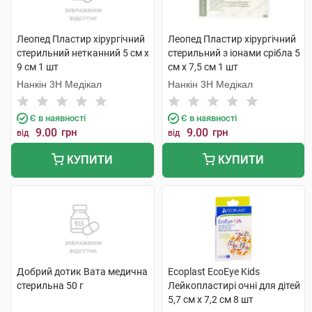
Леопед Пластир хірургічний
Леопед Пластир хірургічний
стерильний нетканний 5 см х
стерильний з іонами срібла 5
9 см 1 шт
см х 7,5 см 1 шт
Нанкін 3H Медікал
Нанкін 3H Медікал
Є в наявності
Є в наявності
9.00
грн
9.00
грн
від
від
КУПИТИ
КУПИТИ
Добрий дотик Вата медична
Ecoplast EcoEye Kids
стерильна 50 г
Лейкопластирі очні для дітей
5,7 см x 7,2 см 8 шт