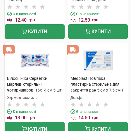
Є в наявності
Є в наявності
12.40
грн
12.50
грн
від
від
КУПИТИ
КУПИТИ
Білосніжка Серветки
Medplast Пов'язка
марлеві стерильні
пластирна стерильна для
чотиришарові 16x14 cм 5 шт
закриття ран 5 см х 7,5 см 1
шт
Укрмедтекстиль
Долфі
Є в наявності
Є в наявності
13.00
грн
14.50
грн
від
від
КУПИТИ
КУПИТИ