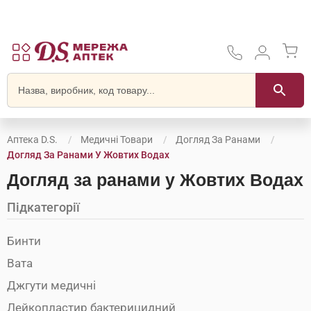
Аптека D.S.
Медичні Товари
Догляд За Ранами
Догляд За Ранами У Жовтих Водах
Догляд за ранами у Жовтих Водах
Підкатегорії
Бинти
Вата
Джгути медичні
Лейкопластир бактерицидний