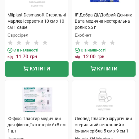
Milplast Desmasoft Стерильні
IF Добра Ді/Добрий Денчик
марлеві серветки 10 см x 10
Вата медична нестерильна
см 1 саше
ролик 25 г
Євросірел
Екобинт
Є в наявності
Є в наявності
11.70
грн
12.00
грн
від
від
КУПИТИ
КУПИТИ
Ю-фікс Пластир медичний
Леопед Пластир хірургічний
для фіксації катетерів 6х8 см
стерильний нетканний з
1 шт
іонами срібла 5 см х 9 см 1
шт
Чангжоу
Нанкін 3H Медікал