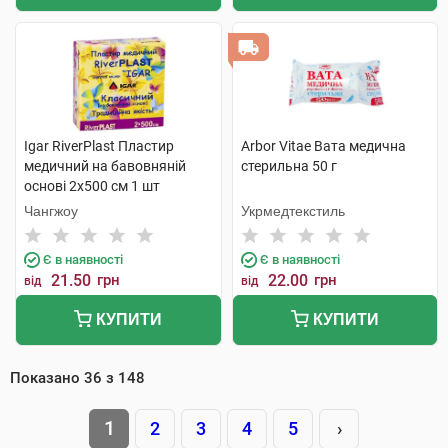
Igar RiverPlast Пластир
Arbor Vitae Вата медична
медичний на бавовняній
стерильна 50 г
основі 2х500 см 1 шт
Чангжоу
Укрмедтекстиль
Є в наявності
Є в наявності
21.50
грн
22.00
грн
від
від
КУПИТИ
КУПИТИ
Показано
36
з
148
1
2
3
4
5
›