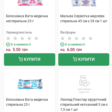
Білосніжка Вата медична
Мальва Серветка марлева
нестерильна 25 г
стерильна 45 см x 29 cм 1 шт
Укрмедтекстиль
Ватфарм
Є в наявності
Є в наявності
5.50
грн
6.00
грн
від
від
КУПИТИ
КУПИТИ
Білосніжка Вата медична
Леопед Пластир хірургічний
стерильна 25 г
стерильний нетканний 5 см х
7,5 см 1 шт