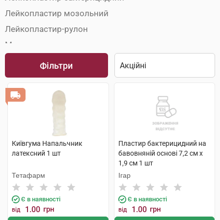
Лейкопластир мозольний
Лейкопластир-рулон
Марля медична
Медичні пов'язки
Фільтри
Пакети перев'язочні
Серветки медичні
Київгума Напальчник
Пластир бактерицидний на
латексний 1 шт
бавовняній основі 7,2 см х
1,9 см 1 шт
Тетафарм
Ігар
Є в наявності
Є в наявності
1.00
грн
1.00
грн
від
від