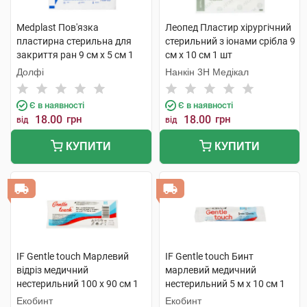
Medplast Пов'язка
Леопед Пластир хірургічний
пластирна стерильна для
стерильний з іонами срібла 9
закриття ран 9 см х 5 см 1
см х 10 см 1 шт
шт
Долфі
Нанкін 3H Медікал
Є в наявності
Є в наявності
18.00
грн
18.00
грн
від
від
КУПИТИ
КУПИТИ
IF Gentle touch Марлевий
IF Gentle touch Бинт
відріз медичний
марлевий медичний
нестерильний 100 х 90 см 1
нестерильний 5 м х 10 см 1
шт
шт
Екобинт
Екобинт