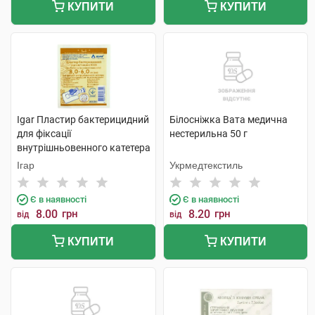
КУПИТИ
КУПИТИ
Igar Пластир бактерицидний
Білосніжка Вата медична
для фіксації
нестерильна 50 г
внутрішньовенного катетера
стерильний 6 см х 8 см 1 шт
Ігар
Укрмедтекстиль
Є в наявності
Є в наявності
8.00
грн
8.20
грн
від
від
КУПИТИ
КУПИТИ