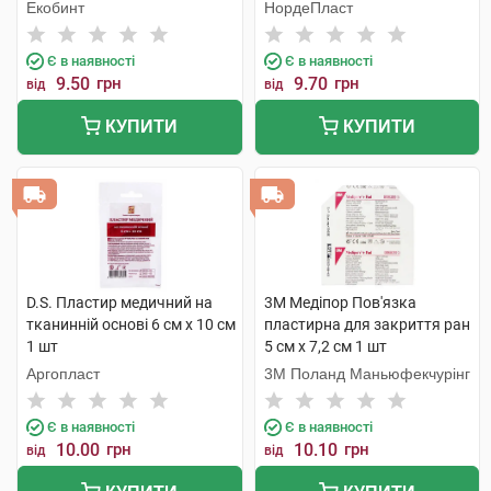
Екобинт
НордеПласт
Є в наявності
Є в наявності
9.50
грн
9.70
грн
від
від
КУПИТИ
КУПИТИ
D.S. Пластир медичний на
3M Медіпор Пов'язка
тканинній основі 6 см х 10 см
пластирна для закриття ран
1 шт
5 см x 7,2 см 1 шт
Аргопласт
3M Поланд Маньюфекчурінг
Є в наявності
Є в наявності
10.00
грн
10.10
грн
від
від