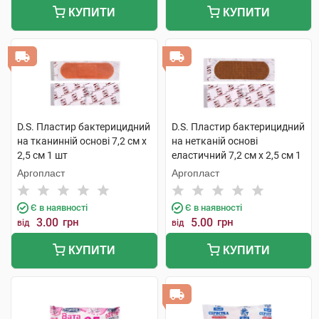
КУПИТИ
КУПИТИ
D.S. Пластир бактерицидний
D.S. Пластир бактерицидний
на тканинній основі 7,2 см х
на нетканій основі
2,5 см 1 шт
еластичний 7,2 см х 2,5 см 1
шт
Аргопласт
Аргопласт
Є в наявності
Є в наявності
3.00
грн
5.00
грн
від
від
КУПИТИ
КУПИТИ