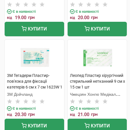
Є в наявності
Є в наявності
19.00
грн
20.00
грн
від
від
КУПИТИ
КУПИТИ
3M Тегадерм Пластир-
Леопед Пластир хірургічний
пов'язка для фіксації
стерильний нетканний 9 см х
катетерів 6 см х 7 см 1623W 1
15 см 1 шт
шт
3М Дойчланд
Чжецзян Хонгю Медікал
Коммодіті
Є в наявності
Є в наявності
20.30
грн
21.00
грн
від
від
КУПИТИ
КУПИТИ