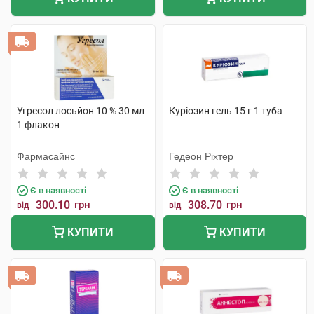
Угресол лосьйон 10 % 30 мл
Куріозин гель 15 г 1 туба
1 флакон
Фармасайнс
Гедеон Ріхтер
Є в наявності
Є в наявності
300.10
грн
308.70
грн
від
від
КУПИТИ
КУПИТИ