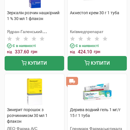
Зеркалін розчин нашкірний
Акнестоп крем 30 г 1 туба
1 % 30 мл 1 флакон
Ядран-Галенський
Київмедпрепарат
Лабораторій
Є в наявності
Є в наявності
337.60
грн
424.10
грн
від
від
КУПИТИ
КУПИТИ
Зинерит порошок з
Дерива водний гель 1 мг/г
розчинником 30 мл 1
15 г 1 туба
флакон
ЛЕО Фарма А/С
Гленмарк Фармасьютикалз