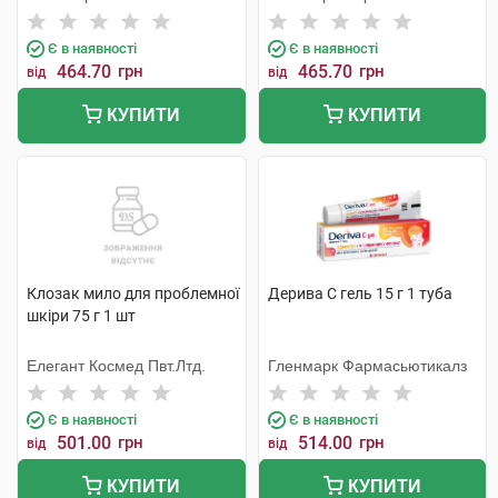
Є в наявності
Є в наявності
464.70
грн
465.70
грн
від
від
КУПИТИ
КУПИТИ
Клозак мило для проблемної
Дерива С гель 15 г 1 туба
шкіри 75 г 1 шт
Елегант Космед Пвт.Лтд.
Гленмарк Фармасьютикалз
Є в наявності
Є в наявності
501.00
грн
514.00
грн
від
від
КУПИТИ
КУПИТИ