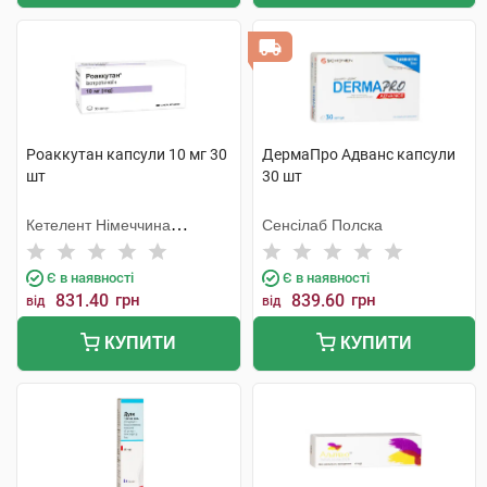
Роаккутан капсули 10 мг 30
ДермаПро Адванс капсули
шт
30 шт
Кетелент Німеччина
Сенсілаб Полска
Ебербах
Є в наявності
Є в наявності
831.40
грн
839.60
грн
від
від
КУПИТИ
КУПИТИ