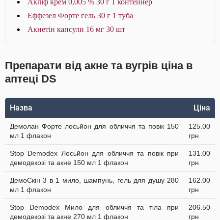
Акліф крем 0,005 % 30 г 1 контейнер
Еффезел Форте гель 30 г 1 туба
Акнетін капсули 16 мг 30 шт
Препарати від акне та вугрів ціна в
аптеці DS
Назва
Ціна
Демолан Форте лосьйон для обличчя та повік 150
125.00
мл 1 флакон
грн
Stop Demodex Лосьйон для обличчя та повік при
131.00
демодекозі та акне 150 мл 1 флакон
грн
ДемоСкін 3 в 1 мило, шампунь, гель для душу 280
162.00
мл 1 флакон
грн
Stop Demodex Мило для обличчя та тіла при
206.50
демодекозі та акне 270 мл 1 флакон
грн