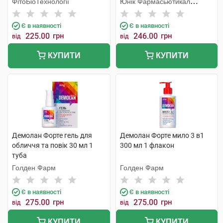
ФітоБіоТехнології
Юнік Фармасьютикал
Лабораторіз
Є в наявності
Є в наявності
225.00
грн
246.00
грн
від
від
КУПИТИ
КУПИТИ
Демолан Форте гель для
Демолан Форте мило 3 в1
обличчя та повік 30 мл 1
300 мл 1 флакон
туба
Голден Фарм
Голден Фарм
Є в наявності
Є в наявності
275.00
грн
275.00
грн
від
від
КУПИТИ
КУПИТИ