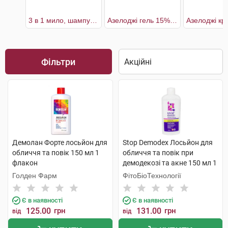
3 в 1 мило, шампунь, гель для душу
Азелоджі гель 15% для обличчя
Фільтри
Демолан Форте лосьйон для
Stop Demodex Лосьйон для
обличчя та повік 150 мл 1
обличчя та повік при
флакон
демодекозі та акне 150 мл 1
флакон
Голден Фарм
ФітоБіоТехнології
Є в наявності
Є в наявності
125.00
грн
131.00
грн
від
від