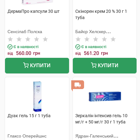
ДермаПро капсули 30 шт
Скінорен крем 20 % 30 г 1
туба
Сенсілаб Полска
Байєр Хелскер
Мануфактурінг
Є в наявності
Є в наявності
560.00
грн
561.20
грн
від
від
КУПИТИ
КУПИТИ
Дуак гель 15 г 1 туба
Зеркалін інтенсив гель 10
мг/г + 50 мг/г 30 г 1 туба
Глаксо Оперейшнс
Ядран-Галенський