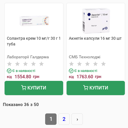
Солантра крем 10 мг/г 30 г 1
Акнетін капсули 16 мг 30 шт
туба
Лабораторії Галдерма
СМБ Технолоджі
Є в наявності
Є в наявності
1554.80
грн
1763.60
грн
від
від
КУПИТИ
КУПИТИ
Показано
36
з
50
1
2
›