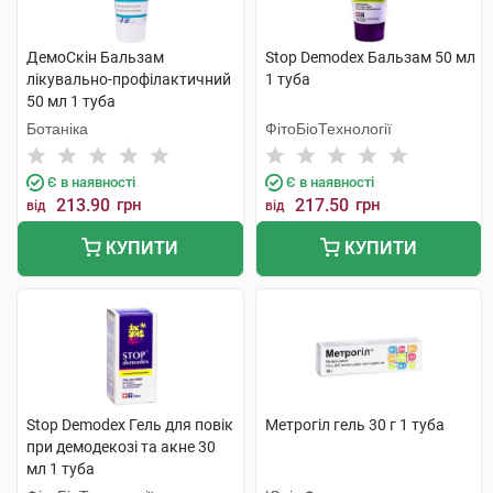
ДемоСкін Бальзам
Stop Demodex Бальзам 50 мл
лікувально-профілактичний
1 туба
50 мл 1 туба
Ботаніка
ФітоБіоТехнології
Є в наявності
Є в наявності
213.90
грн
217.50
грн
від
від
КУПИТИ
КУПИТИ
Stop Demodex Гель для повік
Метрогіл гель 30 г 1 туба
при демодекозі та акне 30
мл 1 туба