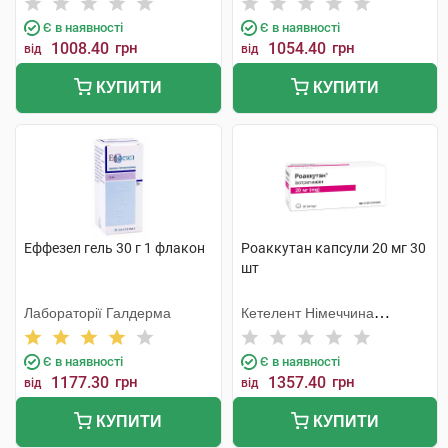
Є в наявності
Є в наявності
1008.40
грн
1054.40
грн
від
від
КУПИТИ
КУПИТИ
Еффезел гель 30 г 1 флакон
Роаккутан капсули 20 мг 30
шт
Лабораторії Галдерма
Кетелент Німеччина
Ебербах
Є в наявності
Є в наявності
1177.30
грн
1357.40
грн
від
від
КУПИТИ
КУПИТИ