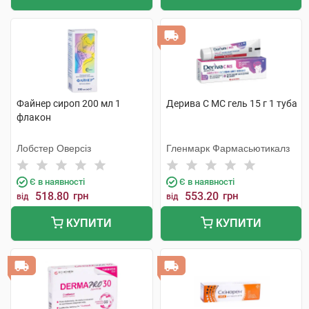
Файнер сироп 200 мл 1
Дерива С MC гель 15 г 1 туба
флакон
Лобстер Оверсіз
Гленмарк Фармасьютикалз
Є в наявності
Є в наявності
518.80
грн
553.20
грн
від
від
КУПИТИ
КУПИТИ