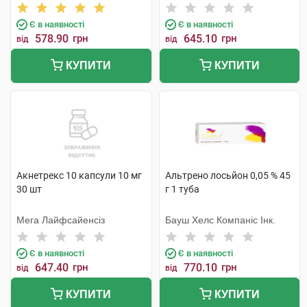
Лабораторій
Є в наявності
Є в наявності
578.90
грн
645.10
грн
від
від
КУПИТИ
КУПИТИ
Акнетрекс 10 капсули 10 мг
Альтрено лосьйон 0,05 % 45
30 шт
г 1 туба
Мега Лайфсайенсіз
Бауш Хелс Компаніс Інк.
Є в наявності
Є в наявності
647.40
грн
770.10
грн
від
від
КУПИТИ
КУПИТИ