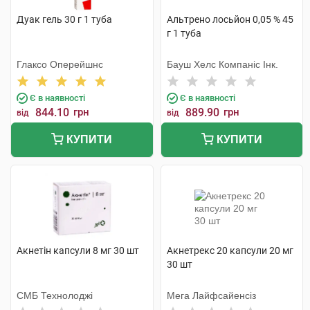
Дуак гель 30 г 1 туба
Альтрено лосьйон 0,05 % 45
г 1 туба
Глаксо Оперейшнс
Бауш Хелс Компаніс Інк.
Є в наявності
Є в наявності
844.10
грн
889.90
грн
від
від
КУПИТИ
КУПИТИ
Акнетін капсули 8 мг 30 шт
Акнетрекс 20 капсули 20 мг
30 шт
СМБ Технолоджі
Мега Лайфсайенсіз