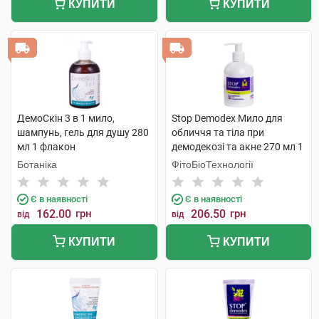
КУПИТИ
КУПИТИ
ДемоСкін 3 в 1 мило,
Stop Demodex Мило для
шампунь, гель для душу 280
обличчя та тіла при
мл 1 флакон
демодекозі та акне 270 мл 1
флакон
Ботаніка
ФітоБіоТехнології
Є в наявності
Є в наявності
162.00
грн
206.50
грн
від
від
КУПИТИ
КУПИТИ