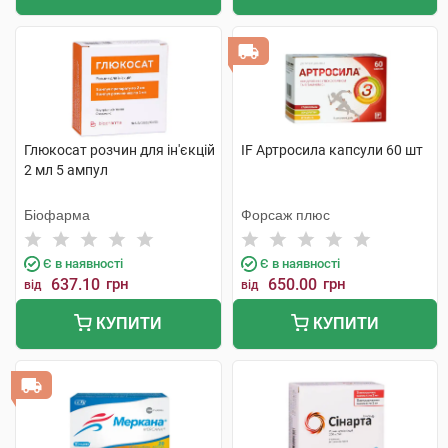
Глюкосат розчин для ін'єкцій
IF Артросила капсули 60 шт
2 мл 5 ампул
Біофарма
Форсаж плюс
Є в наявності
Є в наявності
637.10
грн
650.00
грн
від
від
КУПИТИ
КУПИТИ