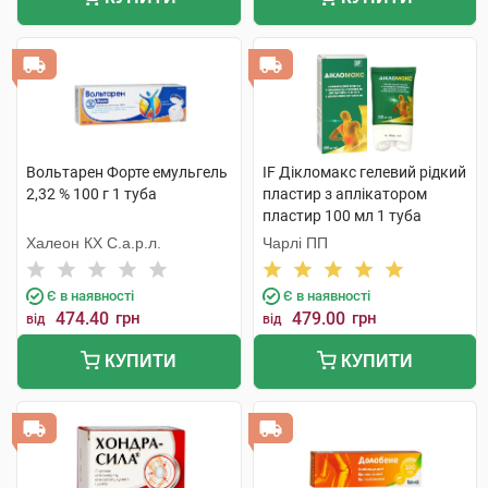
Вольтарен Форте емульгель
IF Дікломакс гелевий рідкий
2,32 % 100 г 1 туба
пластир з аплікатором
пластир 100 мл 1 туба
Халеон КХ С.а.р.л.
Чарлі ПП
Є в наявності
Є в наявності
474.40
грн
479.00
грн
від
від
КУПИТИ
КУПИТИ