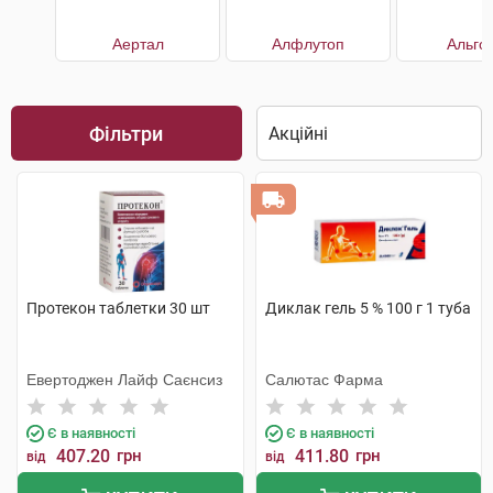
Аертал
Алфлутоп
Альго
Фільтри
Протекон таблетки 30 шт
Диклак гель 5 % 100 г 1 туба
Евертоджен Лайф Саєнсиз
Салютас Фарма
Є в наявності
Є в наявності
407.20
грн
411.80
грн
від
від