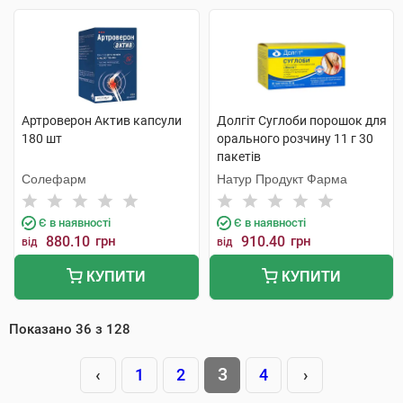
Артроверон Актив капсули
Долгіт Суглоби порошок для
180 шт
орального розчину 11 г 30
пакетів
Солефарм
Натур Продукт Фарма
Є в наявності
Є в наявності
880.10
грн
910.40
грн
від
від
КУПИТИ
КУПИТИ
Показано
36
з
128
3
‹
1
2
4
›