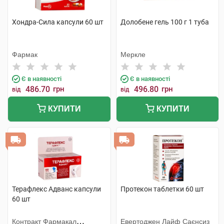
Хондра-Сила капсули 60 шт
Долобене гель 100 г 1 туба
Фармак
Меркле
Є в наявності
Є в наявності
486.70
грн
496.80
грн
від
від
КУПИТИ
КУПИТИ
Терафлекс Адванс капсули
Протекон таблетки 60 шт
60 шт
Контракт Фармакал
Евертоджен Лайф Саєнсиз