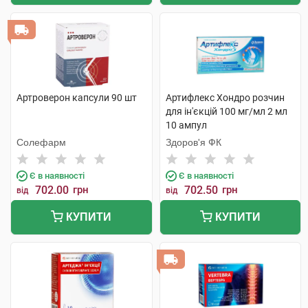
Артроверон капсули 90 шт
Артифлекс Хондро розчин
для ін'єкцій 100 мг/мл 2 мл
10 ампул
Солефарм
Здоров'я ФК
Є в наявності
Є в наявності
702.00
грн
702.50
грн
від
від
КУПИТИ
КУПИТИ