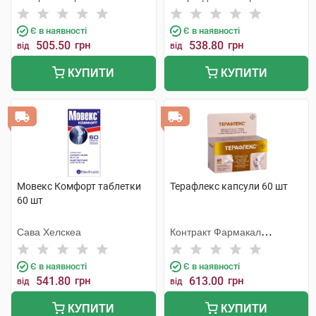
Корпорейшн
Є в наявності
Є в наявності
505.50
грн
538.80
грн
від
від
КУПИТИ
КУПИТИ
Мовекс Комфорт таблетки
Терафлекс капсули 60 шт
60 шт
Сава Хелскеа
Контракт Фармакал
Корпорейшн
Є в наявності
Є в наявності
541.80
грн
613.00
грн
від
від
КУПИТИ
КУПИТИ