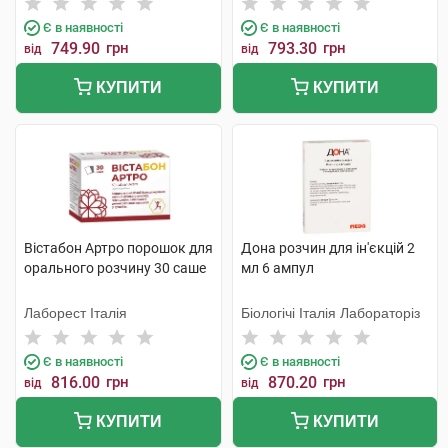
Є в наявності
Є в наявності
749.90
грн
793.30
грн
від
від
КУПИТИ
КУПИТИ
Вістабон Артро порошок для
Дона розчин для ін'єкцій 2
орального розчину 30 саше
мл 6 ампул
Лаборест Італія
Біологічі Італія Лабораторіз
Є в наявності
Є в наявності
816.00
грн
870.20
грн
від
від
КУПИТИ
КУПИТИ