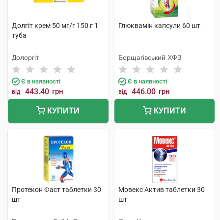
Долгіт крем 50 мг/г 150 г 1
Глюквамін капсули 60 шт
туба
Долоргіт
Борщагівський ХФЗ
Є в наявності
Є в наявності
443.40
грн
446.00
грн
від
від
КУПИТИ
КУПИТИ
Протекон Фаст таблетки 30
Мовекс Актив таблетки 30
шт
шт