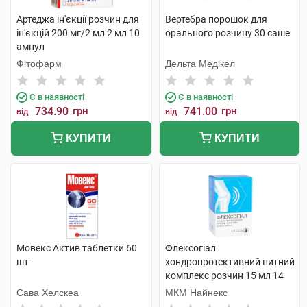
Артеджа ін'єкції розчин для
Вертебра порошок для
ін'єкцій 200 мг/2 мл 2 мл 10
орального розчину 30 саше
ампул
Фітофарм
Дельта Медікел
Є в наявності
Є в наявності
734.90
грн
741.00
грн
від
від
КУПИТИ
КУПИТИ
Мовекс Актив таблетки 60
Флексогіал
шт
хондропротективний питний
комплекс розчин 15 мл 14
пакетів
Сава Хелскеа
МКМ Найнекс