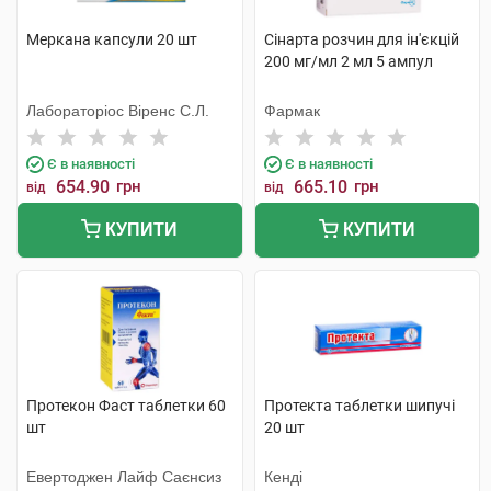
Меркана капсули 20 шт
Сінарта розчин для ін'єкцій
200 мг/мл 2 мл 5 ампул
Лабораторіос Віренс С.Л.
Фармак
Є в наявності
Є в наявності
654.90
грн
665.10
грн
від
від
КУПИТИ
КУПИТИ
Протекон Фаст таблетки 60
Протекта таблетки шипучі
шт
20 шт
Евертоджен Лайф Саєнсиз
Кенді