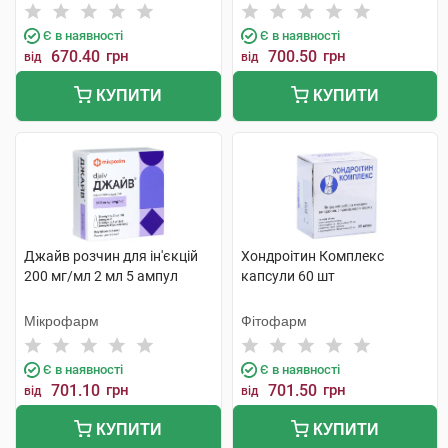
Є в наявності
Є в наявності
670.40
грн
700.50
грн
від
від
КУПИТИ
КУПИТИ
Джайв розчин для ін'єкцій
Хондроітин Комплекс
200 мг/мл 2 мл 5 ампул
капсули 60 шт
Мікрофарм
Фітофарм
Є в наявності
Є в наявності
701.10
грн
701.50
грн
від
від
КУПИТИ
КУПИТИ