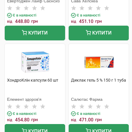
Евертоджен Лайф Саєнсиз
Сава Хелскеа
Є в наявності
Є в наявності
448.80
грн
451.10
грн
від
від
КУПИТИ
КУПИТИ
ХондроКлін капсули 60 шт
Диклак гель 5 % 150 г 1 туба
Елемент здоров'я
Салютас Фарма
Є в наявності
Є в наявності
454.80
грн
471.00
грн
від
від
КУПИТИ
КУПИТИ