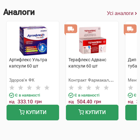
Аналоги
Усі аналоги
Артифлекс Ультра
Терафлекс Адванс
Дип Р
капсули 60 шт
капсули 60 шт
туба
Здоров'я ФК
Контракт Фармакал
Менто
Корпорейшн
Є в наявності
Є в наявності
Є в
333.10
грн
504.40
грн
3
від
від
від
КУПИТИ
КУПИТИ