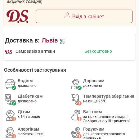
акційних товарів
)
Вхід в кабінет
Доставка в:
Львів
Самовивіз з аптеки
Безкоштовно
Особливості застосування
Водіям
Дорослим
дозволено
дозволено
Діабетикам
Температура зберігання
дозволено
не вище 25°C
Дітям
Вагітним
з 14-ти років
за призначенням лікаря!
Заборонено у lll триместрі
Алергікам
Годуючим
з обережністю
для короткострокового
лікування