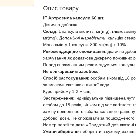
Опис товару
IF Артросила капсули 60 шт.
Дієтична добавка.
Склад
: 1 капсула містить, мг(mg): глюкозамін
мг(mg).
Допоміжні інгредієнти
: кальцію стеар
Маса вмісту 1 капсули: 800 мг(mg) ± 10%.
Рекомендації до споживання
: дієтична доб
харчування як додаткове джерело поживних ре
Перед споживанням рекомендується консульта
Не є лікарським засобом.
Спосіб застосування
: особам віком від 18 ро
запиваючи склянкою питної води.
Курс прийому 1-2 місяці.
Застереження
: індивідуальна підвищена чутл
особам до 18 років, жінкам під час вагітності т
заміну повноцінного і збалансованого раціон
добової дози. Не споживати за пошкодженого 
Номер партії та дата «Придатний до» вказані 
Умови зберігання
: зберігати в сухому, захищ