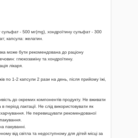
у сульфат - 500 мг(mg), хондроїтину сульфат - 300
ат; капсула: желатин.
авка може бути рекомендована до раціону
човин: глюкозаміну та хондроїтину.
ція лікаря.
ків по 1-2 капсули 2 рази на день, після прийому їжі,
ивість до окремих компонентів продукту. Не вживати
а в період лактації. Не слід використовувати як
у харчування. He перевищувати рекомендованої
пакування.
на пакуванні.
еному від світла та недоступному для дітей місці за