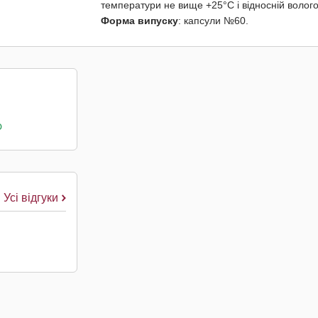
температури не вище +25°С і відносній волого
Форма випуску
: капсули №60.
о
Усі відгуки