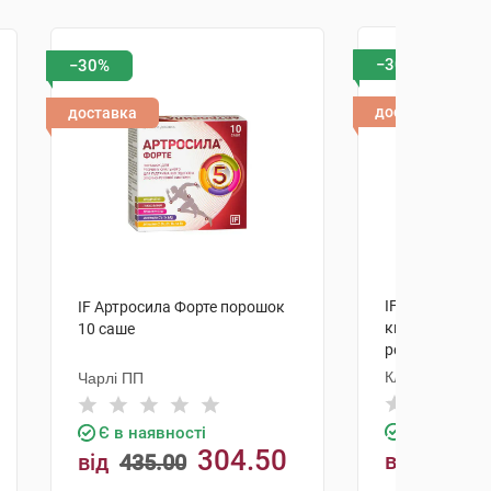
−30%
−30%
доставка
доставка
IF Колаген з г
IF Артросила Форте порошок
кислотою та в
10 саше
розчин оральн
стіків
Ключі Здоров'
Чарлі ПП
Є в наявно
Є в наявності
304.50
від
від
435.00
1100.00