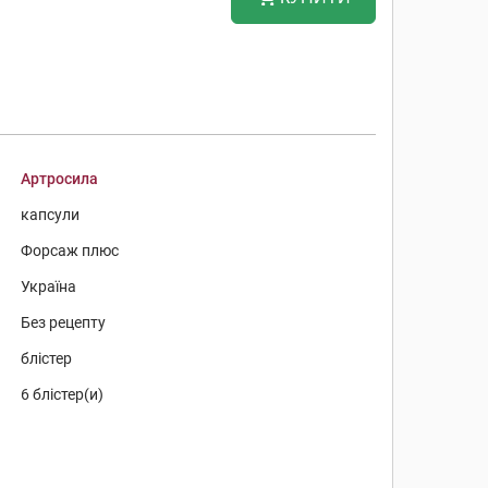
Артросила
капсули
Форсаж плюс
Україна
Без рецепту
блістер
6 блістер(и)