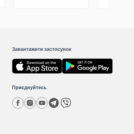
грн
грн
КУПИТИ
К
Завантажити застосунок
Приєднуйтесь