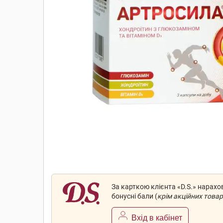
За карткою клієнта «D.S.» нарах
бонусні бали (
крім акційних товар
Вхід в кабінет