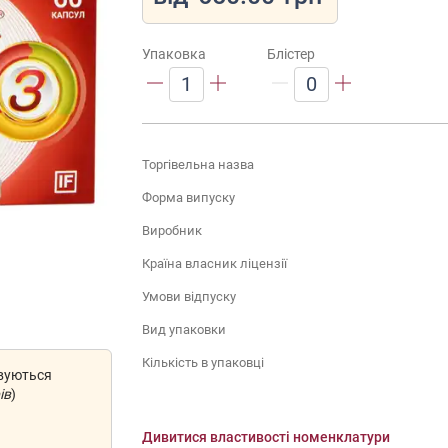
Упаковка
Блістер
1
0
Торгівельна назва
Форма випуску
Виробник
Країна власник ліцензії
Умови відпуску
Вид упаковки
Кількість в упаковці
овуються
ів
)
Дивитися властивості номенклатури