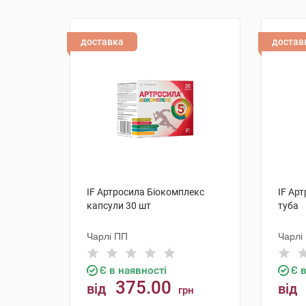
доставка
достав
IF Артросила Біокомплекс
IF Арт
капсули 30 шт
туба
Чарлі ПП
Чарлі
Є в наявності
Є 
375.00
від
від
грн