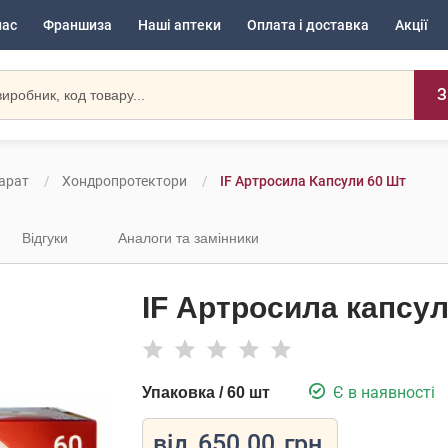
нас
Франшиза
Наші аптеки
Оплата і доставка
Акції
З
арат
Хондропротектори
IF Артросила Капсули 60 Шт
Відгуки
Аналоги та замінники
IF Артросила капсул
Є в наявності
Упаковка / 60 шт
від
650.00
грн