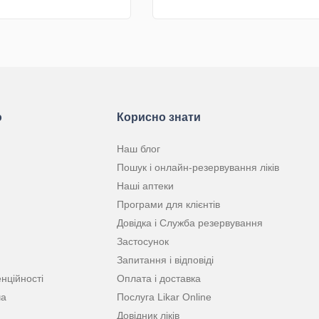
КУПИТИ
КУПИТИ
ю
Корисно знати
Наш блог
Пошук і онлайн-резервування ліків
Наші аптеки
Програми для клієнтів
Довідка і Служба резервування
Застосунок
Запитання і відповіді
нційності
Оплата і доставка
ча
Послуга Likar Online
Довідник ліків