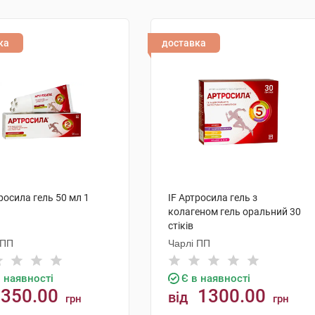
ка
доставка
росила гель 50 мл 1
IF Артросила гель з
колагеном гель оральний 30
стіків
 ПП
Чарлі ПП
в наявності
Є в наявності
350.00
1300.00
від
грн
грн