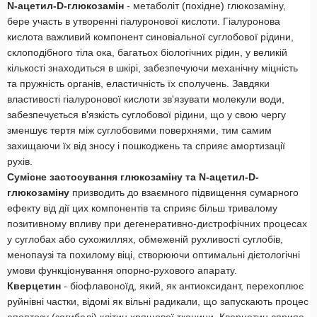
N-ацетил-D-глюкозамін
- метаболіт (похідне) глюкозаміну,
бере участь в утворенні гіалуронової кислоти. Гіалуронова
кислота важливий компонент синовіальної суглобової рідини,
склоподібного тіла ока, багатьох біологічних рідин, у великій
кількості знаходиться в шкірі, забезпечуючи механічну міцність
та пружність органів, еластичність їх сполучень. Завдяки
властивості гіалуронової кислоти зв'язувати молекули води,
забезпечується в'язкість суглобової рідини, що у свою чергу
зменшує тертя між суглобовими поверхнями, тим самим
захищаючи їх від зносу і пошкоджень та сприяє амортизації
рухів.
Сумісне застосування глюкозаміну та N-ацетил-D-
глюкозаміну
призводить до взаємного підвищення сумарного
ефекту від дії цих компонентів та сприяє більш тривалому
позитивному впливу при дегенеративно-дистрофічних процесах
у суглобах або сухожиллях, обмеженій рухливості суглобів,
менопаузі та похилому віці, створюючи оптимальні дієтологічні
умови функціонування опорно-рухового апарату.
Кверцетин
- біофлавоноїд, який, як антиоксидант, перехоплює
руйнівні частки, відомі як вільні радикали, що запускають процес