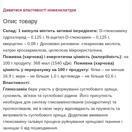
Дивитися властивості номенклатури
Опис товару
Склад: 1 капсула містить активні інгредієнти:
D-глюкозаміну
гідрохлорид – 0,125 г, N-ацетил-D-глюкозамін – 0,125 г,
кверцетин – 0,08 г. Допоміжні речовини: стеаринова кислота,
натрію кроскармелоза, целюлоза мікрокристалічна.
Поживна (харчова) і енергетична цінність (калорійність):
на
100 г продукту: 368 ккал (1540 кДж).
Поживна (харчова)
цінність у перерахунку на 100 г продукту:
білки – не менше
16,9 г, жири – не більше 1,0 г, вуглеводи – не більше 62,6 г.
Властивості:
Глюкозамін
бере участь у формуванні суглобового хряща,
сухожиль, зв'язок та суглобової рідини. Його присутність
необхідна для синтезу глікозаміногліканів (хондроїтину) та
протеогліканів, які в свою чергу відповідають за пружність та
витривалість суглобового хряща. Додаткове вживання
глюкозаміну гальмує процеси руйнування хрящової тканини і
захищає її від пошкодження.