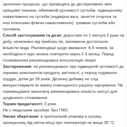
хронічних процесах, що призводять до деструктивних змін
хрящової тканини, обмеженій рухливості суглобів, підвищеному
навантаженні на суглоби (надмірна вага, заняття спортом та
інші інтенсивні фізичні навантаження), травмах суглобів або
сухожиль.
Спосіб застосування та дози:
дорослим по 1 капсулі 3 рази на
добу, незалежно від прийому їжі, запиваючи достатньою
кількістю води. Рекомендації щодо вживання: 6-8 тижнів, за
необхідності курс можна повторити через 2-3 місяці. Перед
споживанням рекомендована консультація лікаря.
Застереження:
не рекомендовано при підвищеній чутливості до
окремих компонентів продукту, вагітності, у період годування
груддю, дітям до 18 років. Дієтичну добавку не слід
використовувати як заміну повноцінного раціону харчування. Не
перевищувати зазначену рекомендовану кількість капсул для
щоденного споживання.
Термін придатності:
3 роки.
Не є лікарським засобом. Без ГМО.
Умови зберігання:
в оригінальній упаковці в сухому,
захищеному від світла місці при температурі не вище 30 °С.