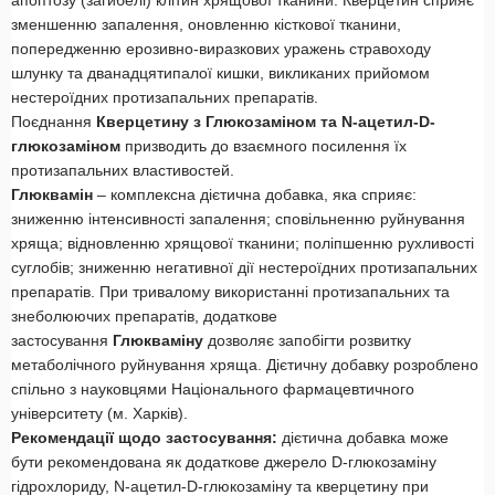
апоптозу (загибелі) клітин хрящової тканини. Кверцетин сприяє
зменшенню запалення, оновленню кісткової тканини,
попередженню ерозивно-виразкових уражень стравоходу
шлунку та дванадцятипалої кишки, викликаних прийомом
нестероїдних протизапальних препаратів.
Поєднання
Кверцетину з Глюкозаміном та N-ацетил-D-
глюкозаміном
призводить до взаємного посилення їх
протизапальних властивостей.
Глюквамін
– комплексна дієтична добавка, яка сприяє:
зниженню інтенсивності запалення; сповільненню руйнування
хряща; відновленню хрящової тканини; поліпшенню рухливості
суглобів; зниженню негативної дії нестероїдних протизапальних
препаратів. При тривалому використанні протизапальних та
знеболюючих препаратів, додаткове
застосування
Глюкваміну
дозволяє запобігти розвитку
метаболічного руйнування хряща. Дієтичну добавку розроблено
спільно з науковцями Національного фармацевтичного
університету (м. Харків).
Рекомендації щодо застосування:
дієтична добавка може
бути рекомендована як додаткове джерело D-глюкозаміну
гідрохлориду, N-ацетил-D-глюкозаміну та кверцетину при