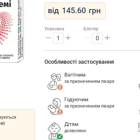
від
145.60
грн
Упаковка
Блістер
1
0
Особливості застосування
Вагітним
за призначенням лікаря
Годуючим
за призначенням лікаря
овуються
ів
)
Дітям
дозволено