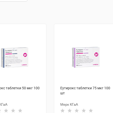
окс таблетки 50 мкг 100
Еутирокс таблетки 75 мкг 100
шт
КГаА
Мерк КГаА