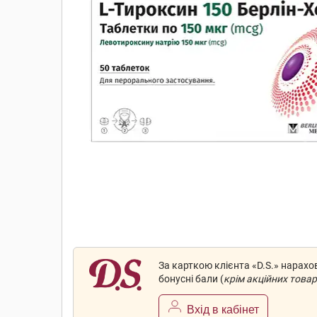
За карткою клієнта «D.S.» нарах
бонусні бали (
крім акційних товар
Вхід в кабінет