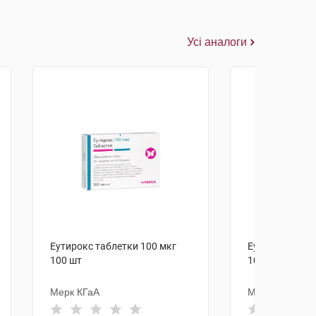
Усі аналоги
Еутирокс таблетки 100 мкг
Еутирокс табл
100 шт
100 шт
Мерк КГаА
Мерк КГаА