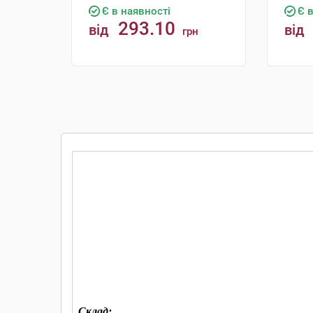
Є в наявності
Є 
293.10
від
від
грн
КУПИТИ