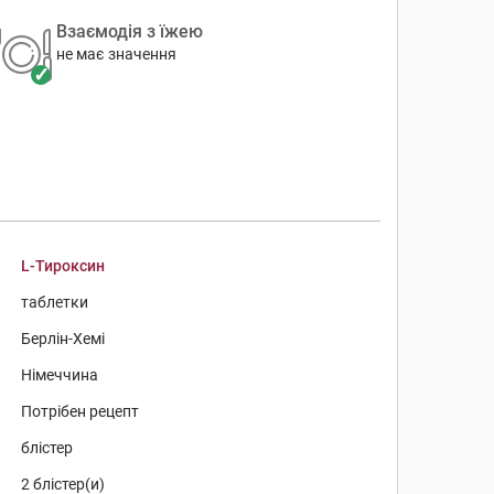
Взаємодія з їжею
не має значення
L-Тироксин
таблетки
Берлін-Хемі
Німеччина
Потрібен рецепт
блістер
2 блістер(и)