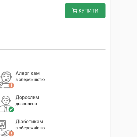
КУПИТИ
Алергікам
з обережністю
Дорослим
дозволено
Діабетикам
з обережністю