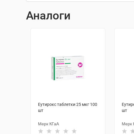
Аналоги
Еутирокс таблетки 25 мкг 100
Еутир
шт
шт
Мерк КГаА
Мерк 