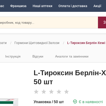
нас
Франшиза
Наші аптеки
Оплата і доставка
Акції
З
рати
Гормони Щитовидної Залози
L-Тироксин Берлін-Хемі
Інструкція
Відгуки
Аналоги та замінники
L-Тироксин Берлін-Х
50 шт
Є в наявності
Упаковка / 50 шт