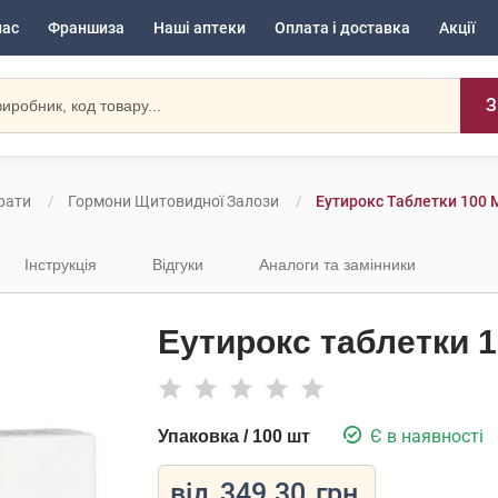
нас
Франшиза
Наші аптеки
Оплата і доставка
Акції
З
рати
Гормони Щитовидної Залози
Еутирокс Таблетки 100 
Інструкція
Відгуки
Аналоги та замінники
Еутирокс таблетки 1
Є в наявності
Упаковка / 100 шт
від
349.30
грн