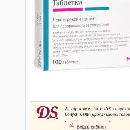
За карткою клієнта «D.S.» нарах
бонусні бали (
крім акційних товар
Вхід в кабінет