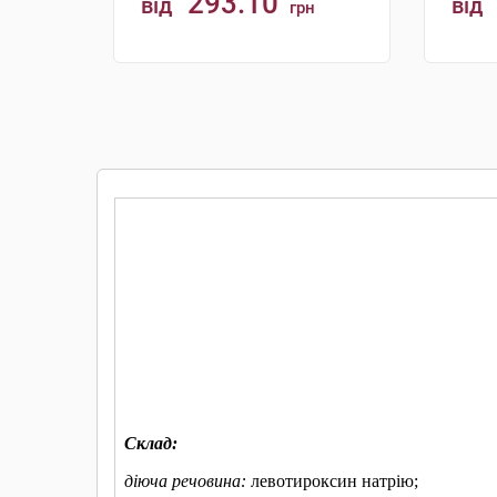
293.10
від
від
грн
КУПИТИ