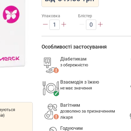
Упаковка
Блістер
1
0
Особливості застосування
Діабетикам
з обережністю
Взаємодія з їжею
не має значення
Вагітним
овуються
дозволено за призначенням
ів
)
лікаря
Годуючим