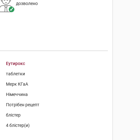
дозволено
Еутирокс
таблетки
Мерк КГаА
Німеччина
Потрібен рецепт
блістер
4 блістер(и)