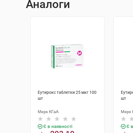
Аналоги
Еутирокс таблетки 25 мкг 100
Еутир
шт
шт
Мерк КГаА
Мерк 
Є в наявності
Є 