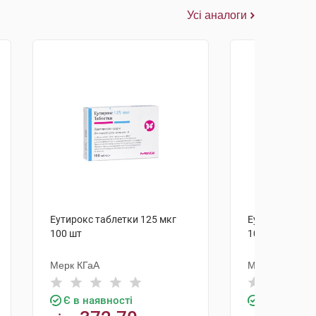
Усі аналоги
Еутирокс таблетки 125 мкг
Еутирокс табл
100 шт
100 шт
Мерк КГаА
Мерк КГаА
Є в наявності
Є в наявно