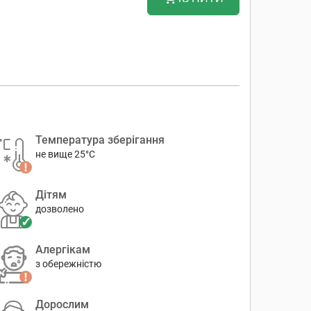
Температура зберігання
не вище 25°C
Дітям
дозволено
Алергікам
з обережністю
Дорослим