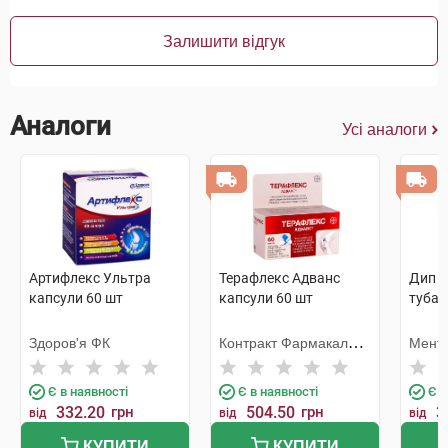
Залишити відгук
Аналоги
Усі аналоги
Артифлекс Ультра
Терафлекс Адванс
Дип Р
капсули 60 шт
капсули 60 шт
туба
Здоров'я ФК
Контракт Фармакал
Менто
Корпорейшн
Є в наявності
Є в наявності
Є в
332.20
грн
504.50
грн
3
від
від
від
КУПИТИ
КУПИТИ