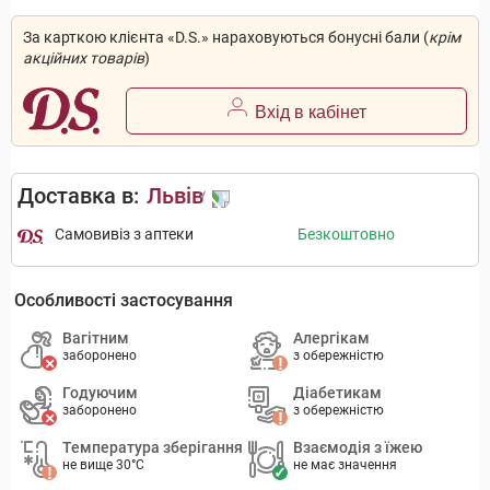
За карткою клієнта «D.S.» нараховуються бонусні бали (
крім
акційних товарів
)
Вхід в кабінет
Доставка в:
Львів
Самовивіз з аптеки
Безкоштовно
Особливості застосування
Вагітним
Алергікам
заборонено
з обережністю
Годуючим
Діабетикам
заборонено
з обережністю
Температура зберігання
Взаємодія з їжею
не вище 30°C
не має значення