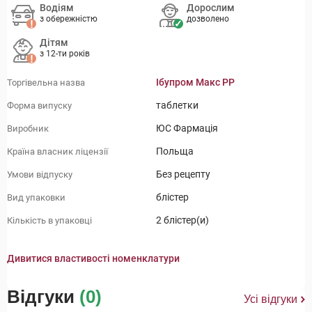
Водіям
Дорослим
з обережністю
дозволено
Дітям
з 12-ти років
Ібупром Макс РР
Торгівельна назва
таблетки
Форма випуску
ЮС Фармація
Виробник
Польща
Країна власник ліцензії
Без рецепту
Умови відпуску
блістер
Вид упаковки
2 блістер(и)
Кількість в упаковці
Дивитися властивості номенклатури
Відгуки
(0)
Усі відгуки