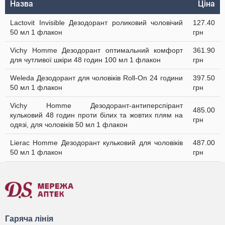
Назва
Ціна
Lactovit Invisible Дезодорант роликовий чоловічий
127.40
50 мл 1 флакон
грн
Vichy Homme Дезодорант оптимальний комфорт
361.90
для чутливої шкіри 48 годин 100 мл 1 флакон
грн
Weleda Дезодорант для чоловіків Roll-On 24 години
397.50
50 мл 1 флакон
грн
Vichy Homme Дезодорант-антиперспірант
485.00
кульковий 48 годин проти білих та жовтих плям на
грн
одязі, для чоловіків 50 мл 1 флакон
Lierac Homme Дезодорант кульковий для чоловіків
487.00
50 мл 1 флакон
грн
Гаряча лінія