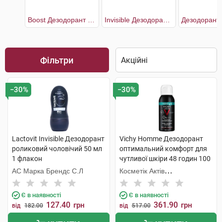
Boost Дезодорант чоловічий 2 х 50 мл
Invisible Дезодорант роликовий чоловічий
Фільтри
−30%
−30%
Lactovit Invisible Дезодорант
Vichy Homme Дезодорант
роликовий чоловічий 50 мл
оптимальний комфорт для
1 флакон
чутливої шкіри 48 годин 100
мл 1 флакон
АС Марка Брендс С.Л
Косметік Актів
Інтернаціональ
Є в наявності
Є в наявності
127.40
361.90
грн
грн
від
182.00
від
517.00