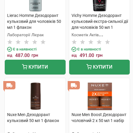
Lierac Homme Дезодорант
Vichy Homme Дезодорант
кульковий для чоловіків 50
кульковий екстра-сильної дії
мл 1 флакон
для чоловіків 50 мл 1
флакон
Лабораторії Лієрак
Косметік Актів
Інтернаціональ
Є в наявності
Є в наявності
487.00
грн
491.00
грн
від
від
КУПИТИ
КУПИТИ
Nuxe Men Дезодорант
Nuxe Men Boost Дезодорант
кульковий 50 мл 1 флакон
чоловічий 2 х 50 мл 1 набір