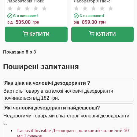
Лабораторія Нюкс
Лабораторія Нюкс
Є в наявності
Є в наявності
505.00
грн
899.00
грн
від
від
КУПИТИ
КУПИТИ
Показано
8
з
8
Поширені запитання
Яка ціна на чоловічі дезодоранти ?
Вартість товару в каталозі чоловічі дезодоранти
починається від 182 грн.
Які чоловічі дезодоранти найдешевші?
Недорогими товарами в категорії чоловічі дезодоранти
є:
Lactovit Invisible Дезодорант роликовий чоловічий 50
мл 1 флакон