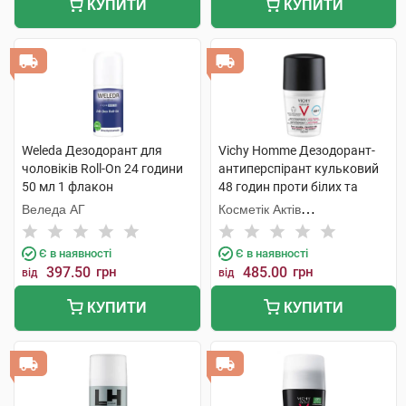
КУПИТИ
КУПИТИ
Weleda Дезодорант для
Vichy Homme Дезодорант-
чоловіків Roll-On 24 години
антиперспірант кульковий
50 мл 1 флакон
48 годин проти білих та
жовтих плям на одязі, для
Веледа АГ
Косметік Актів
чоловіків 50 мл 1 флакон
Інтернаціональ
Є в наявності
Є в наявності
397.50
грн
485.00
грн
від
від
КУПИТИ
КУПИТИ