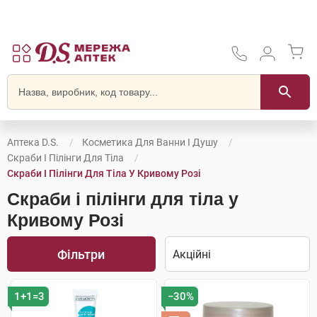
Аптека D.S.
Косметика Для Ванни І Душу
Скраби І Пілінги Для Тіла
Скраби І Пілінги Для Тіла У Кривому Розі
Скраби і пілінги для тіла у
Кривому Розі
Фільтри
1+1=3
−30%