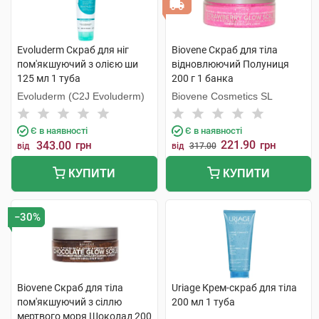
Evoluderm Скраб для ніг
Biovene Скраб для тіла
пом'якшуючий з олією ши
відновлюючий Полуниця
125 мл 1 туба
200 г 1 банка
Evoluderm (C2J Evoluderm)
Biovene Cosmetics SL
Є в наявності
Є в наявності
221.90
343.00
грн
грн
від
від
317.00
КУПИТИ
КУПИТИ
−30%
Biovene Скраб для тіла
Uriage Крем-скраб для тіла
пом'якшуючий з сіллю
200 мл 1 туба
мертвого моря Шоколад 200