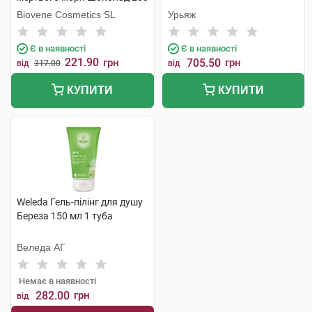
г 1 банка
Biovene Cosmetics SL
Урьяж
Є в наявності
Є в наявності
221.90
грн
705.50
грн
від
317.00
від
КУПИТИ
КУПИТИ
Weleda Гель-пілінг для душу
Береза 150 мл 1 туба
Веледа АГ
Немає в наявності
282.00
грн
від