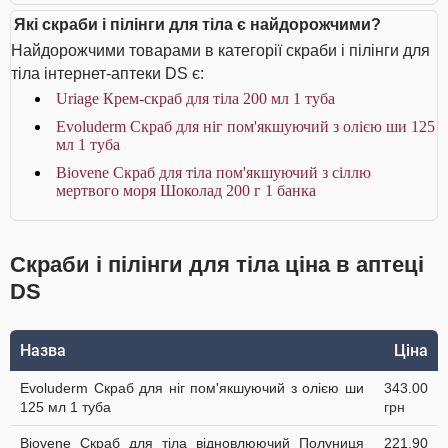
Які скраби і пілінги для тіла є найдорожчими?
Найдорожчими товарами в категорії скраби і пілінги для
тіла інтернет-аптеки DS є:
Uriage Крем-скраб для тіла 200 мл 1 туба
Evoluderm Скраб для ніг пом'якшуючий з олією ши 125
мл 1 туба
Biovene Скраб для тіла пом'якшуючий з сіллю
мертвого моря Шоколад 200 г 1 банка
Скраби і пілінги для тіла ціна в аптеці
DS
Назва
Ціна
Evoluderm Скраб для ніг пом'якшуючий з олією ши
343.00
125 мл 1 туба
грн
Biovene Скраб для тіла відновлюючий Полуниця
221.90