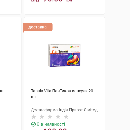
грн
КУПИТИ
доставка
 шт
Tabula Vita ПанТикон капсули 20
шт
Делтасфарма Індія Приват Лімітед
Є в наявності