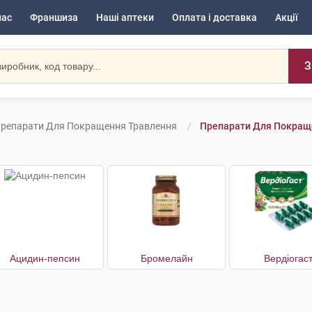
нас
Франшиза
Наші аптеки
Оплата і доставка
Акції
З
репарати Для Покращення Травлення
Препарати Для Покраще
Ацидин-пепсин
Бромелайн
Вердіогас