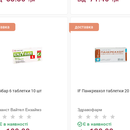
грн
грн
КУПИТИ
КУПИТИ
тавка
доставка
ібар 6 таблетки 10 шт
IF Панкреахол таблетки 20
ванст Вайтел Ензаймз
Здравофарм
Є в наявності
Є в наявності