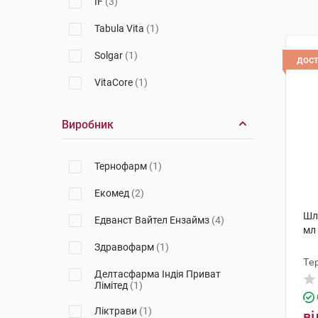
IF
(3)
Tabula Vita
(1)
Solgar
(1)
дос
VitaCore
(1)
Виробник
Тернофарм
(1)
Екомед
(2)
Шлу
Едванст Вайтел Ензаймз
(4)
мл
Здравофарм
(1)
Те
Делтасфарма Індія Приват
Лімітед
(1)
Ліктрави
(1)
ві