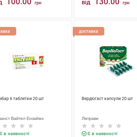
100.00
130.00
д
від
грн
грн
КУПИТИ
КУПИТИ
тавка
доставка
ібар 6 таблетки 20 шт
Вердіогаст капсули 20 шт
ванст Вайтел Ензаймз
Ліктрави
Є в наявності
Є в наявності