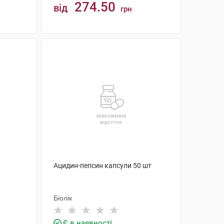
274.50
від
грн
КУПИТИ
Ацидин-пепсин капсули 50 шт
Біолік
Є в наявності