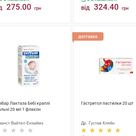
275.00
324.40
д
від
грн
грн
КУПИТИ
КУПИТИ
доставка
ібар Лактаза Бебі краплі
Гастритол пастилки 20 шт
альні 20 мл 1 флакон
ванст Вайтел Ензаймз
Др. Густав Кляйн