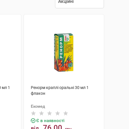
 мл 1
Ренорм краплі оральні 30 мл 1
флакон
Екомед
Є в наявності
76.00
від