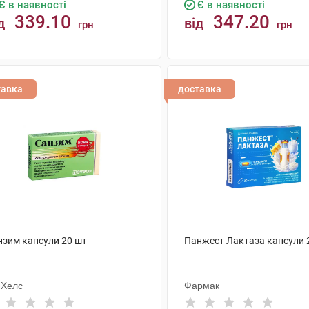
Є в наявності
Є в наявності
339.10
347.20
д
від
грн
грн
КУПИТИ
КУПИТИ
тавка
доставка
нзим капсули 20 шт
Панжест Лактаза капсули 
мХелс
Фармак