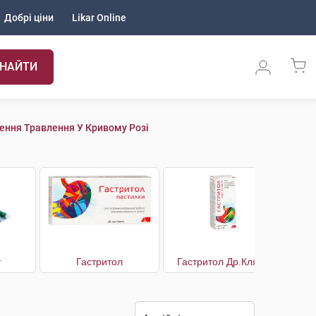
Добрі ціни
Likar Online
НАЙТИ
ння Травлення У Кривому Розі
т
Гастритол
Гастритол Др.Кляйн