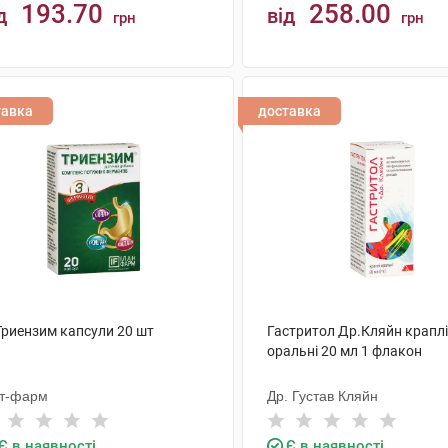
193.70
258.00
д
від
грн
грн
КУПИТИ
КУПИТИ
тавка
доставка
Триензим капсули 20 шт
Гастритол Др.Кляйн краплі
оральні 20 мл 1 флакон
іт-фарм
Др. Густав Кляйн
Є в наявності
Є в наявності