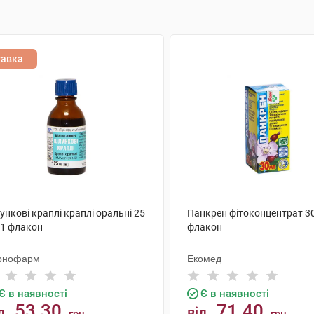
тавка
нкові краплі краплі оральні 25
Панкрен фітоконцентрат 30
 1 флакон
флакон
рнофарм
Екомед
Є в наявності
Є в наявності
53.30
71.40
д
від