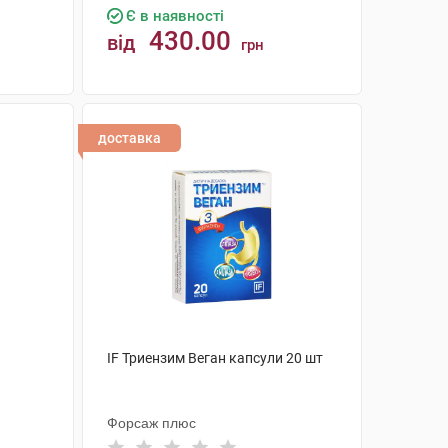
Є в наявності
430.00
від
грн
КУПИТИ
доставка
IF Триензим Веган капсули 20 шт
Форсаж плюс