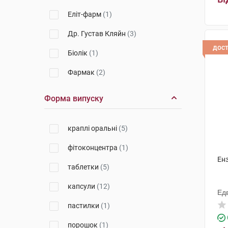
Еліт-фарм
(1)
Др. Густав Кляйн
(3)
дос
Біолік
(1)
Фармак
(2)
ЛімХелс
(2)
Форма випуску
Ензіфарм, ФК, ТОВ
(1)
краплі оральні
(5)
Торрент Фармасьютікалс
(1)
фітоконцентра
(1)
Прімеа
(1)
Енз
таблетки
(5)
Форсаж плюс
(1)
капсули
(12)
Солгар Вітамін енд Херб
(1)
Ед
пастилки
(1)
Біотек
(1)
порошок
(1)