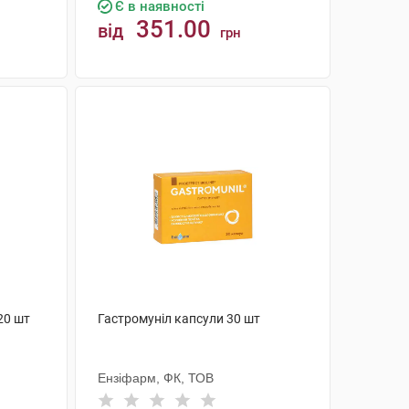
Є в наявності
351.00
від
грн
КУПИТИ
20 шт
Гастромуніл капсули 30 шт
Ензіфарм, ФК, ТОВ