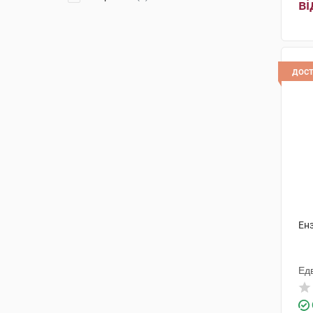
ві
дос
Енз
Ед