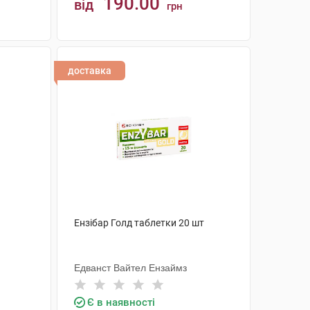
190.00
від
грн
КУПИТИ
доставка
Ензібар Голд таблетки 20 шт
Едванст Вайтел Ензаймз
Є в наявності