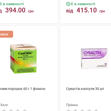
Є в наявності
Є в наявності
394.00
415.10
д
від
грн
грн
КУПИТИ
КУПИТИ
тавка
нзим порошок 60 г 1 флакон
Сувастін капсули 30 шт
мХелс
Прімеа