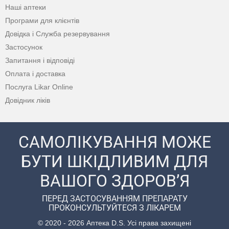
Наші аптеки
Програми для клієнтів
Довідка і Служба резервування
Застосунок
Запитання і відповіді
Оплата і доставка
Послуга Likar Online
Довідник ліків
САМОЛІКУВАННЯ МОЖЕ
БУТИ ШКІДЛИВИМ ДЛЯ
ВАШОГО ЗДОРОВ’Я
ПЕРЕД ЗАСТОСУВАННЯМ ПРЕПАРАТУ
ПРОКОНСУЛЬТУЙТЕСЯ З ЛІКАРЕМ
© 2020 - 2026 Аптека D.S. Усі права захищені