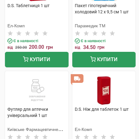
D.S. Таблетниця 1 шт
Пакет гіпотермічний
холодовий 12 x 9,5 см 1 шт
Ел-Комп
Парамедик ТМ
Є в наявності
Є в наявності
200.00
грн
34.50
грн
від
250.00
від
КУПИТИ
КУПИТИ
Футляр для аптечки
D.S. Ніж для таблеток 1 шт
універсальний 1 шт
Київське Фармацевтичне
Ел-Комп
Товариство ТОВ (Україна)