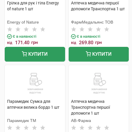
Грілка для рук і тіла Energy
Аптечка медична першої
of nature 1 шт
допомоги Транспортна 1 шт
Energy of Nature
ФармМедальянс ТОВ
Є в наявності
Є в наявності
171.40
грн
269.80
грн
від
від
КУПИТИ
КУПИТИ
Парамедик Сумка для
Аптечка медична
аптечки велика бордо 1 шт
Транспортна першої
допомоги 1 шт
Парамедик ТМ
АВ-Фарма