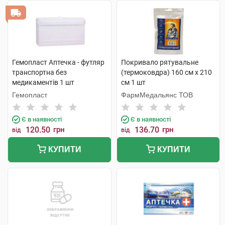
Гемопласт Аптечка - футляр
Покривало рятувальне
транспортна без
(термоковдра) 160 см х 210
медикаментів 1 шт
см 1 шт
Гемопласт
ФармМедальянс ТОВ
Є в наявності
Є в наявності
120.50
грн
136.70
грн
від
від
КУПИТИ
КУПИТИ