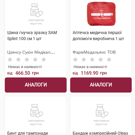
Шина гнучка зразку SAM
Аптечка медична першої
Splint 100 см 1 шт
допомоги виробнича 1 шт
Цзянсу Суюн Медікал
ФармМедальянс ТОВ
Метіріалс
Немає в наявності
Немає в наявності
466.50
грн
1169.90
грн
від
від
АНАЛОГИ
АНАЛОГИ
Бинт для тампонади
Бандаж компресійний Oleas