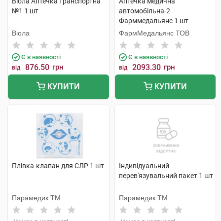
Віола Аптечка транспортна
Аптечка медична
№1 1 шт
автомобільна-2
Фарммедальянс 1 шт
Віола
ФармМедальянс ТОВ
Є в наявності
Є в наявності
876.50
грн
2093.30
грн
від
від
КУПИТИ
КУПИТИ
Плівка-клапан для СЛР 1 шт
Індивідуальний
перев'язувальний пакет 1 шт
Парамедик ТМ
Парамедик ТМ