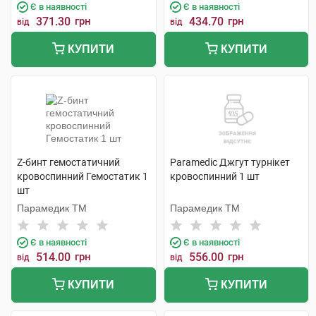
Є в наявності
Є в наявності
371.30
грн
434.70
грн
від
від
КУПИТИ
КУПИТИ
Z-бинт гемостатичний
Paramedic Джгут турнікет
кровоспинний Гемостатик 1
кровоспинний 1 шт
шт
Парамедик ТМ
Парамедик ТМ
Є в наявності
Є в наявності
514.00
грн
556.00
грн
від
від
КУПИТИ
КУПИТИ