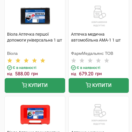
Віола Аптечка першої
Аптечка медична
допомоги універсальна 1 шт
автомобільна АМА-1 1 шт
Віола
ФармМедальянс ТОВ
Є в наявності
Є в наявності
588.00
грн
679.20
грн
від
від
КУПИТИ
КУПИТИ