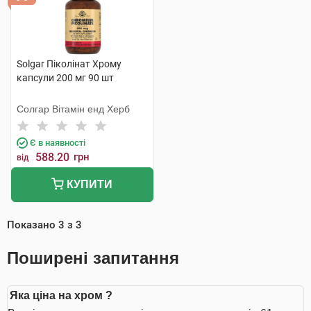
Solgar Піколінат Хрому
капсули 200 мг 90 шт
Солгар Вітамін енд Херб
Є в наявності
588.20
грн
від
КУПИТИ
Показано
3
з
3
Поширені запитання
Яка ціна на хром ?