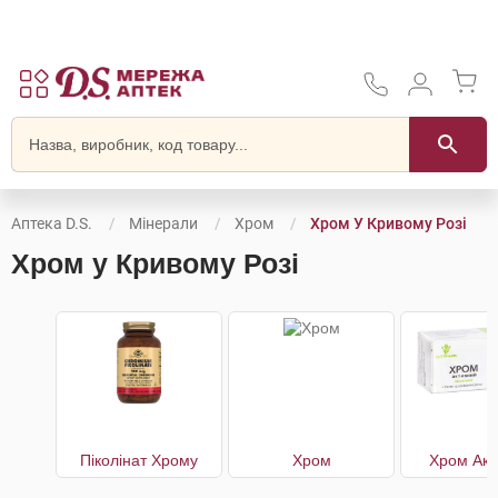
Аптека D.S.
Мінерали
Хром
Хром У Кривому Розі
Хром у Кривому Розі
Піколінат Хрому
Хром
Хром Акт