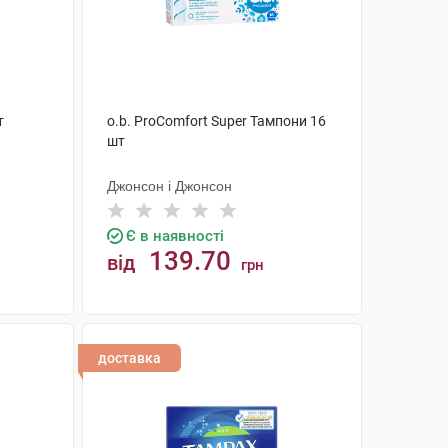
т
o.b. ProComfort Super Тампони 16
шт
Джонсон і Джонсон
Є в наявності
139.70
від
грн
КУПИТИ
доставка