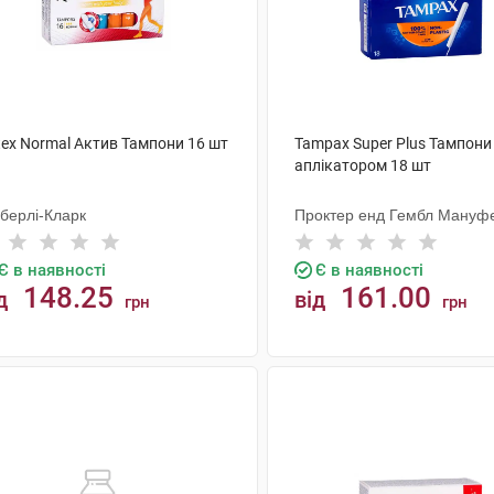
tex Normal Актив Тампони 16 шт
Tampax Super Plus Тампони
аплікатором 18 шт
мберлі-Кларк
Проктер енд Гембл Мануфе
Є в наявності
Є в наявності
148.25
161.00
д
від
грн
грн
КУПИТИ
КУПИТИ