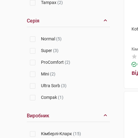
Tampax
(2)
Серія
Ko
Normal
(5)
Кі
Super
(3)
ProComfort
(2)
ві
Mini
(2)
Ultra Sorb
(3)
Compak
(1)
Виробник
Кімберлі-Кларк
(15)