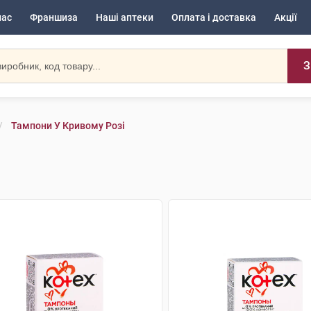
нас
Франшиза
Наші аптеки
Оплата і доставка
Акції
З
Тампони У Кривому Розі