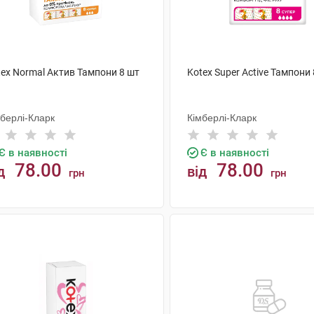
tex Normal Актив Тампони 8 шт
Kotex Super Active Тампони
мберлі-Кларк
Кімберлі-Кларк
Є в наявності
Є в наявності
78.00
78.00
д
від
грн
грн
КУПИТИ
КУПИТИ