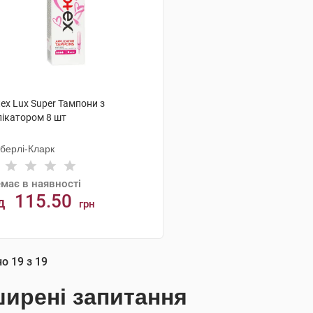
ex Lux Super Тампони з
лікатором 8 шт
мберлі-Кларк
має в наявності
115.50
д
грн
АНАЛОГИ
но
19
з
19
ирені запитання