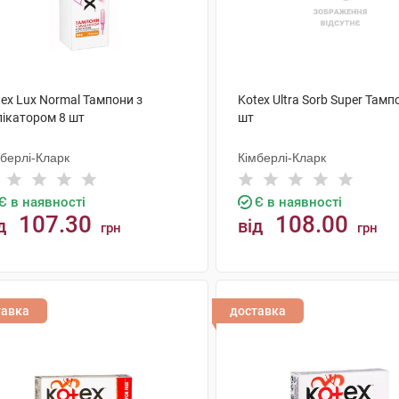
ex Lux Normal Тампони з
Kotex Ultra Sorb Super Тамп
лікатором 8 шт
шт
мберлі-Кларк
Кімберлі-Кларк
Є в наявності
Є в наявності
107.30
108.00
д
від
грн
грн
КУПИТИ
КУПИТИ
тавка
доставка