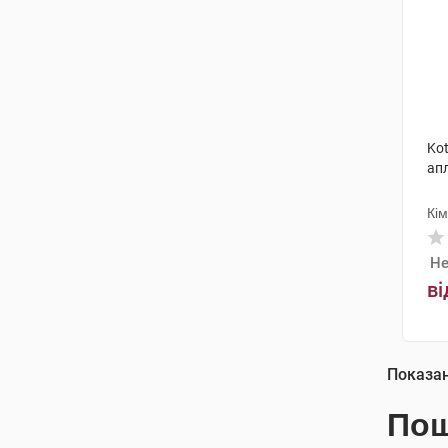
Kot
ап
Кі
Не
ві
Показа
Пош