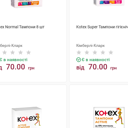
tex Normal Тампони 8 шт
Kotex Super Тампони гігієніч
мберлі-Кларк
Кімберлі-Кларк
Є в наявності
Є в наявності
70.00
70.00
д
від
грн
грн
КУПИТИ
КУПИТИ