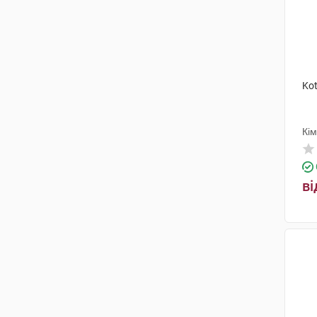
Kot
Кі
ві