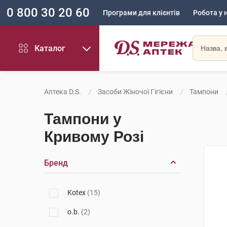
0 800 30 20 60
Програми для клієнтів
Робота у 
Каталог
Аптека D.S.
Засоби Жіночої Гігієни
Тампони
Тампони у
Кривому Розі
Бренд
Kotex
(15)
o.b.
(2)