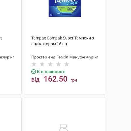
 з
Tampax Compak Super Тампони з
аплікатором 16 шт
кчурінг
Проктер енд Гембл Мануфекчурінг
Є в наявності
162.50
від
грн
КУПИТИ