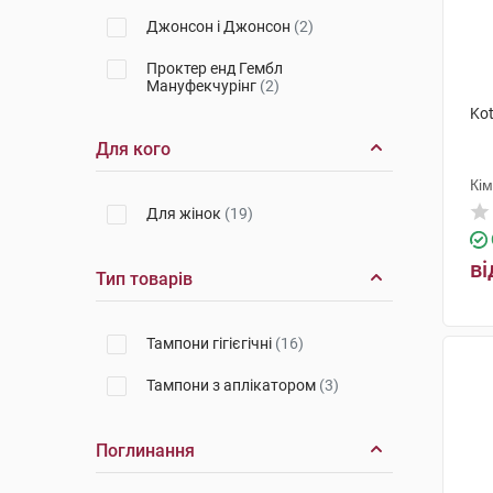
Джонсон і Джонсон
(2)
Проктер енд Гембл
Мануфекчурінг
(2)
Ko
Для кого
Кі
Для жінок
(19)
ві
Тип товарів
Тампони гігієгічні
(16)
Тампони з аплікатором
(3)
Поглинання