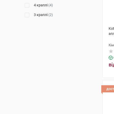
4 краплі
(4)
3 краплі
(2)
Kot
ап
Кі
ві
дос