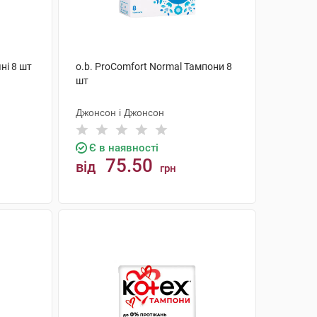
ні 8 шт
o.b. ProComfort Normal Тампони 8
шт
Джонсон і Джонсон
Є в наявності
75.50
від
грн
КУПИТИ