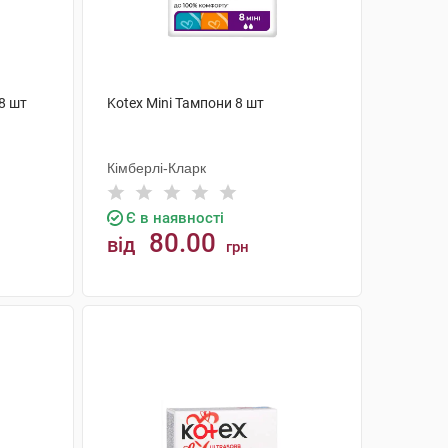
 8 шт
Kotex Mini Тампони 8 шт
Кімберлі-Кларк
Є в наявності
80.00
від
грн
КУПИТИ