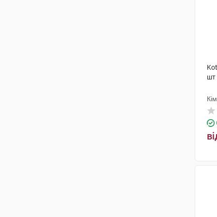
Kot
шт
Кі
ві