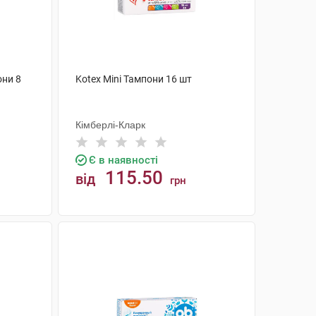
они 8
Kotex Mini Тампони 16 шт
Кімберлі-Кларк
Є в наявності
115.50
від
грн
КУПИТИ