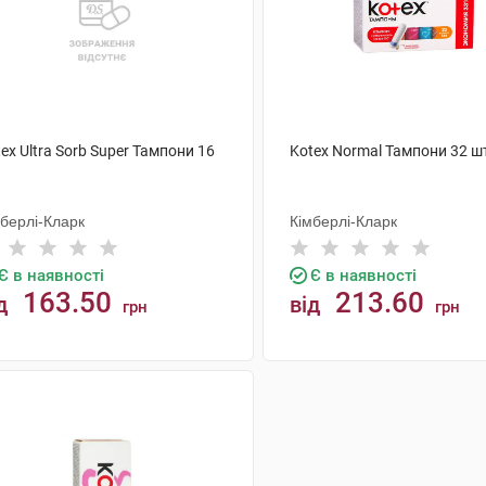
ex Ultra Sorb Super Тампони 16
Kotex Normal Тампони 32 ш
мберлі-Кларк
Кімберлі-Кларк
Є в наявності
Є в наявності
163.50
213.60
д
від
грн
грн
КУПИТИ
КУПИТИ