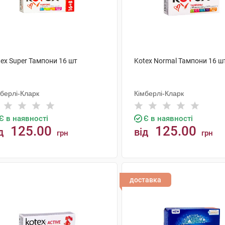
ex Super Тампони 16 шт
Kotex Normal Тампони 16 ш
мберлі-Кларк
Кімберлі-Кларк
Є в наявності
Є в наявності
125.00
125.00
д
від
грн
грн
КУПИТИ
КУПИТИ
доставка