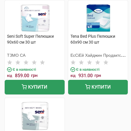
Seni Soft Super Пелюшки
Tena Bed Plus Пелюшки
90х60 см 30 шт
60х90 см 30 шт
ТЗМО СА
ЕсСіЕй Хайджин Продактс
Хугезанд
Є в наявності
Є в наявності
859.00
грн
931.00
грн
від
від
КУПИТИ
КУПИТИ