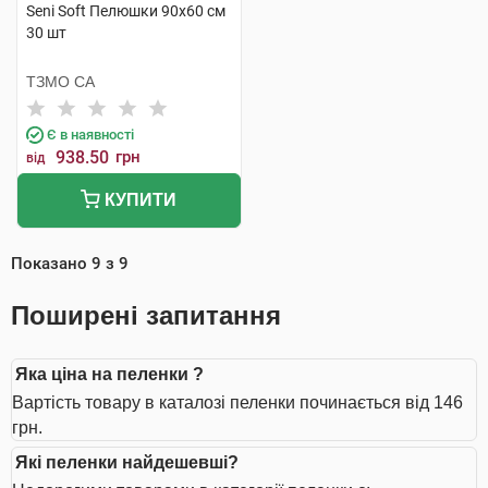
Seni Soft Пелюшки 90х60 см
30 шт
ТЗМО СА
Є в наявності
938.50
грн
від
КУПИТИ
Показано
9
з
9
Поширені запитання
Яка ціна на пеленки ?
Вартість товару в каталозі пеленки починається від 146
грн.
Які пеленки найдешевші?