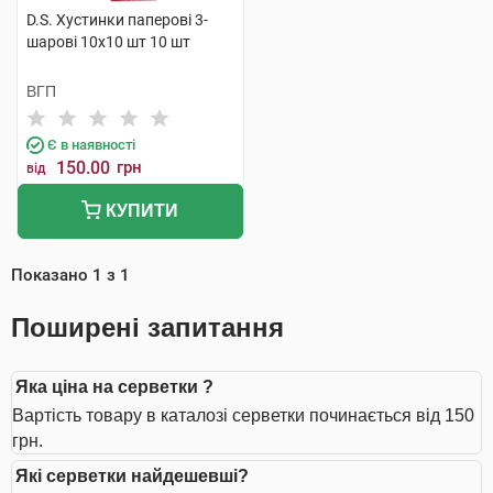
D.S. Хустинки паперові 3-
шарові 10х10 шт 10 шт
ВГП
Є в наявності
150.00
грн
від
КУПИТИ
Показано
1
з
1
Поширені запитання
Яка ціна на серветки ?
Вартість товару в каталозі серветки починається від 150
грн.
Які серветки найдешевші?