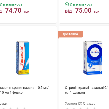
Є в наявності
Є в наявності
74.70
75.00
д
від
грн
грн
КУПИТИ
КУПИТИ
доставка
азолін краплі назальні 0,5 мг/
Отривін краплі назальні 0,1
 10 мл 1 флакон
мл 1 флакон
рмак
Халеон КХ С.а.р.л.