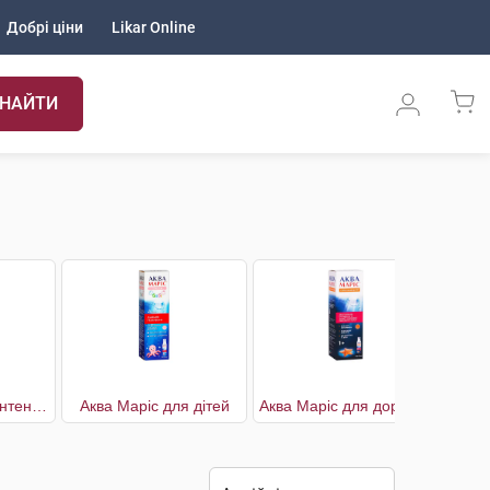
Добрі ціни
Likar Online
НАЙТИ
Аква Маріс Бебі Інтенсив
Аква Маріс для дітей
Аква Маріс для дорослих