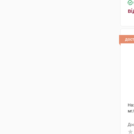
Босналек
(1)
ві
Аурена Лабораторіс ЕйБі
(4)
Ліктрави
(1)
Червона зірка
(1)
дос
Норд Фарм
(1)
Лабораторіз Урго
(6)
Хеверт
(1)
Фітофарм Кленка
(1)
Софартекс
(2)
Біонорика
(5)
На
мг
Дойче Хомеопаті-Уніон
(1)
До
Фармакосметік-Діафарм
(2)