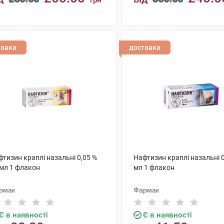
грн
КУПИТИ
КУПИТИ
тавка
доставка
тизин краплі назальні 0,05 %
Нафтизин краплі назальні 0
 мл 1 флакон
мл 1 флакон
рмак
Фармак
Є в наявності
Є в наявності