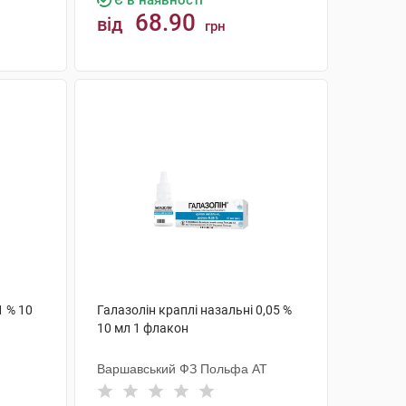
Є в наявності
68.90
від
грн
КУПИТИ
1 % 10
Галазолін краплі назальні 0,05 %
10 мл 1 флакон
Варшавський ФЗ Польфа АТ