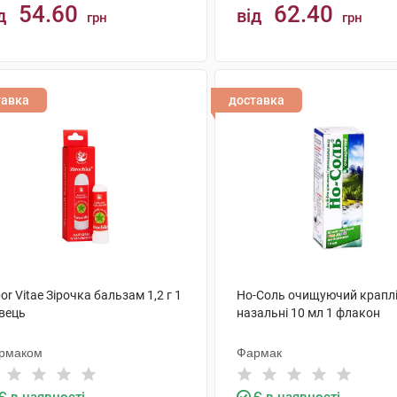
54.60
62.40
д
від
грн
грн
КУПИТИ
КУПИТИ
тавка
доставка
or Vitae Зірочка бальзам 1,2 г 1
Но-Соль очищуючий крапл
івець
назальні 10 мл 1 флакон
рмаком
Фармак