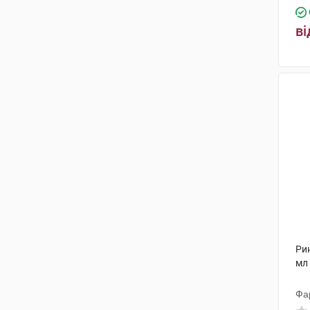
Орландо
(1)
ві
ДМГ Італія
(1)
DMG ITALIA SRL
(1)
АЛГ Фарма Поланд
(1)
Фарма Лайн
(1)
Вітро-Біо
(1)
ПроФарма Універсальне
агенство
(1)
Біологіше Хайльміттель Хеель
(1)
Інмунотек, С.Л.
(1)
Рин
мл
Фа