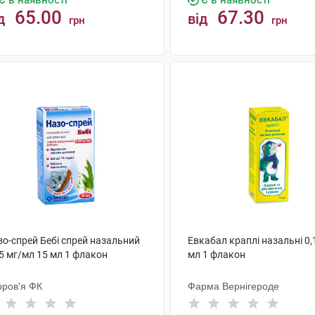
Є в наявності
Є в наявності
65.00
67.30
д
від
грн
грн
КУПИТИ
КУПИТИ
зо-спрей Бебі спрей назальний
Евкабал краплі назальні 0,
5 мг/мл 15 мл 1 флакон
мл 1 флакон
оров'я ФК
Фарма Вернігероде