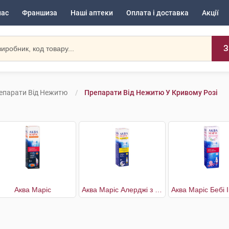
нас
Франшиза
Наші аптеки
Оплата і доставка
Акції
З
епарати Від Нежитю
Препарати Від Нежитю У Кривому Розі
Аква Маріс
Аква Маріс Алерджі з ектоїном