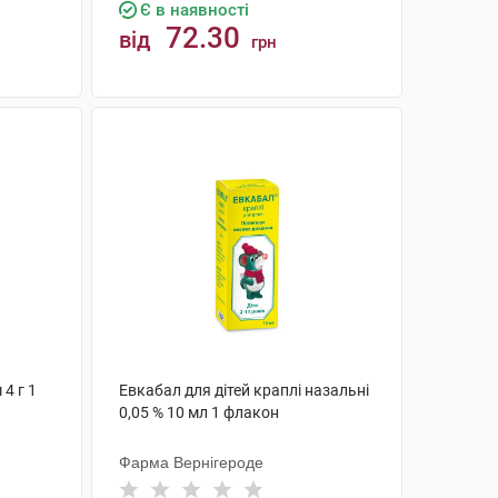
Є в наявності
72.30
від
грн
КУПИТИ
4 г 1
Евкабал для дітей краплі назальні
0,05 % 10 мл 1 флакон
Фарма Вернігероде