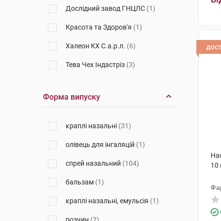
Дослідний завод ГНЦЛС
(1)
Красота та Здоров'я
(1)
Халеон КХ С.а.р.л.
(6)
дос
Тева Чех Індастріз
(3)
Софарімекс-Індустріа Кіміка
(6)
Форма випуску
Мікрофарм
(3)
Неофлора
(2)
краплі назальні
(31)
Ядран-Галенський Лабораторій
олівець для інгаляцій
(1)
(17)
Наф
спрей назальний
(104)
Істітуто де Анжелі
(5)
10
бальзам
(1)
Сперко Україна
(5)
Фа
краплі назальні, емульсія
(1)
Юрія-Фарм
(6)
розчин
(2)