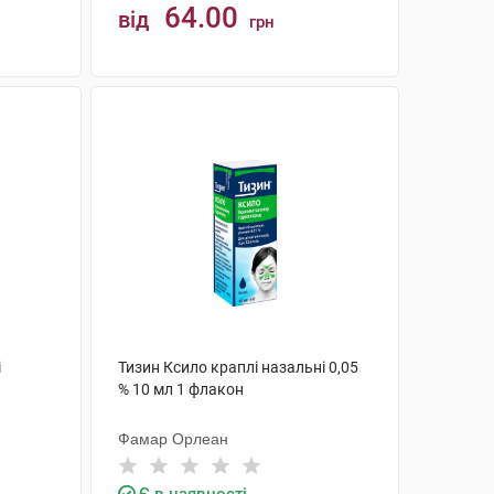
64.00
від
грн
КУПИТИ
і
Тизин Ксило краплі назальні 0,05
% 10 мл 1 флакон
Фамар Орлеан