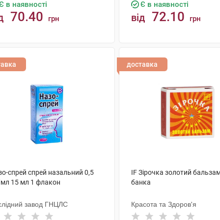
Є в наявності
Є в наявності
70.40
72.10
д
від
грн
грн
КУПИТИ
КУПИТИ
тавка
доставка
зо-спрей спрей назальний 0,5
IF Зірочка золотий бальзам 
/мл 15 мл 1 флакон
банка
слідний завод ГНЦЛС
Красота та Здоров'я