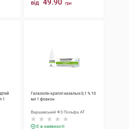
49.90
від
грн
КУПИТИ
дітей
Галазолін краплі назальні 0,1 % 10
л 1
мл 1 флакон
Варшавський ФЗ Польфа АТ
Є в наявності