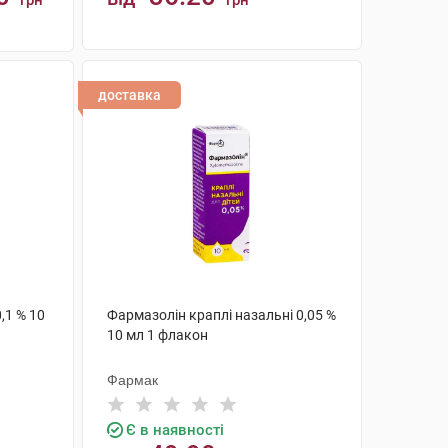
грн
грн
КУПИТИ
доставка
,1 % 10
Фармазолін краплі назальні 0,05 %
10 мл 1 флакон
Фармак
Є в наявності