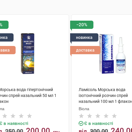
%
−20%
инка
новинка
тавка
доставка
Морська вода гіпертонічний
Ламісоль Морська вода
зчин спрей назальний 50 мл 1
ізотонічний розчин спрей
акон
назальний 100 мл 1 флако
ола
Віола
Є в наявності
Є в наявності
200.00
240.0
д
250.00
від
300.00