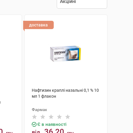
доставка
Нафтизин краплі назальні 0,1 % 10
мл 1 флакон
н
Фармак
Є в наявності
0
36.20
від