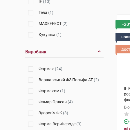
IF
(10)
Тева
(1)
MAXEFFECT
(2)
−20
Кукушка
(1)
нов
дос
Виробник
Фармак
(24)
Варшавський ФЗ Польфа АТ
(2)
IF 
Фармаком
(1)
ро
фл
Фамар Орлеан
(4)
Ві
Здоров'я ФК
(3)
Фарма Вернігероде
(3)
ві