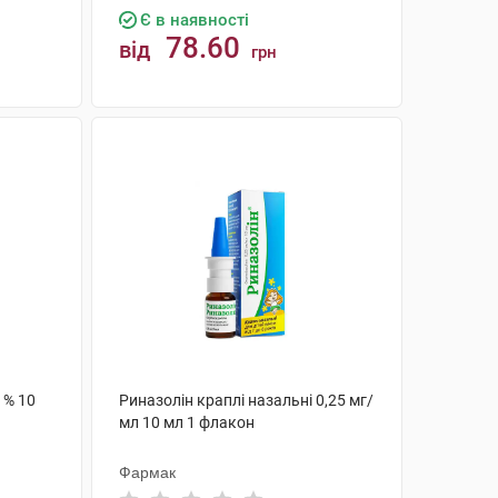
Є в наявності
78.60
від
грн
КУПИТИ
 % 10
Риназолін краплі назальні 0,25 мг/
мл 10 мл 1 флакон
Фармак