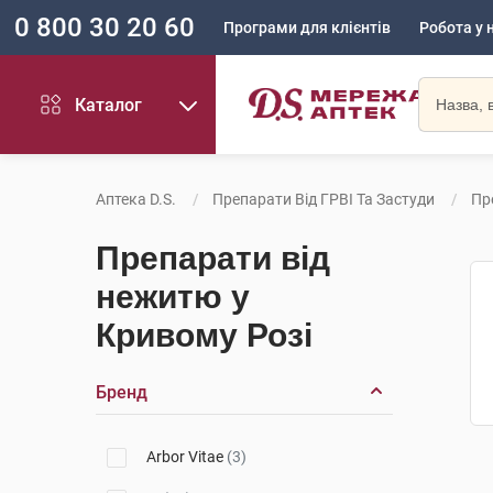
0 800 30 20 60
Програми для клієнтів
Робота у 
Каталог
Аптека D.S.
Препарати Від ГРВІ Та Застуди
Пр
Препарати від
нежитю у
Кривому Розі
Бренд
Arbor Vitae
(3)