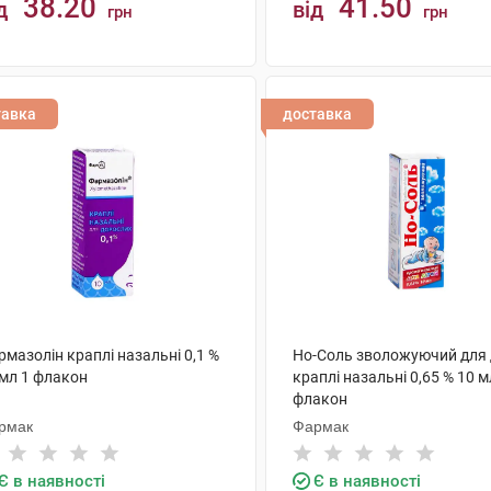
38.20
41.50
д
від
грн
грн
КУПИТИ
КУПИТИ
тавка
доставка
мазолін краплі назальні 0,1 %
Но-Соль зволожуючий для 
 мл 1 флакон
краплі назальні 0,65 % 10 м
флакон
рмак
Фармак
Є в наявності
Є в наявності