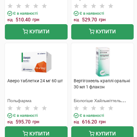
Шорндорф ГмбХ
Є в наявності
Є в наявності
510.40
грн
529.70
грн
від
від
КУПИТИ
КУПИТИ
Аверо таблетки 24 мг 60 шт
Вертігохеель краплі оральні
30 мл 1 флакон
Польфарма
Біологіше Хайльміттель
Хеель
Є в наявності
Є в наявності
595.70
грн
616.20
грн
від
від
КУПИТИ
КУПИТИ