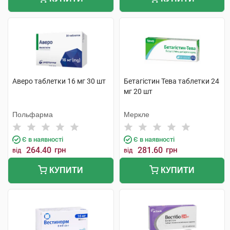
Аверо таблетки 16 мг 30 шт
Бетагістин Тева таблетки 24
мг 20 шт
Польфарма
Меркле
Є в наявності
Є в наявності
264.40
грн
281.60
грн
від
від
КУПИТИ
КУПИТИ