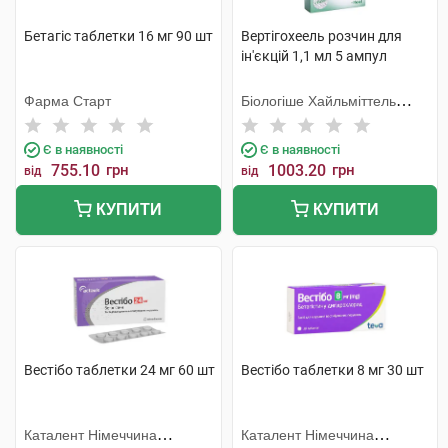
Бетагіс таблетки 16 мг 90 шт
Вертігохеель розчин для
ін'єкцій 1,1 мл 5 ампул
Фарма Старт
Біологіше Хайльміттель
Хеель
Є в наявності
Є в наявності
755.10
грн
1003.20
грн
від
від
КУПИТИ
КУПИТИ
Вестібо таблетки 24 мг 60 шт
Вестібо таблетки 8 мг 30 шт
Каталент Німеччина
Каталент Німеччина