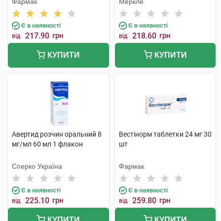
Фармак
Меркле
Є в наявності
Є в наявності
217.90
грн
218.60
грн
від
від
КУПИТИ
КУПИТИ
Авертид розчин оральний 8
Вестінорм таблетки 24 мг 30
мг/мл 60 мл 1 флакон
шт
Сперко Україна
Фармак
Є в наявності
Є в наявності
225.10
грн
259.80
грн
від
від
КУПИТИ
КУПИТИ