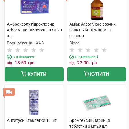
Амброксолу гідрохлорид
Аміак Arbor Vitae розчин
Arbor Vitae таблетки 30 мг 20
зовнішній 10 % 40 мл 1
шт
флакон
Борщагівський ХФЗ
Віола
Є в наявності
Є в наявності
18.50
грн
22.00
грн
від
від
КУПИТИ
КУПИТИ
Антитусин таблетки 10 шт
Бромгексин Дарниця
таблетки 8 мг 20 шт