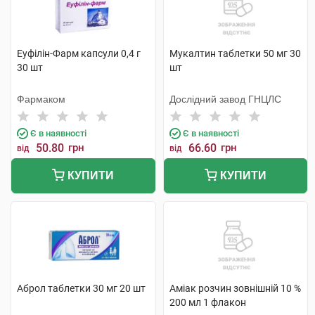
Еуфілін-Фарм капсули 0,4 г
Мукалтин таблетки 50 мг 30
30 шт
шт
Фармаком
Дослідний завод ГНЦЛС
Є в наявності
Є в наявності
50.80
грн
66.60
грн
від
від
КУПИТИ
КУПИТИ
Аброл таблетки 30 мг 20 шт
Аміак розчин зовнішній 10 %
200 мл 1 флакон