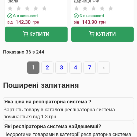
Віола
Дарниця ФФ
Є в наявності
Є в наявності
142.30
грн
143.90
грн
від
від
КУПИТИ
КУПИТИ
Показано
36
з
244
1
2
3
4
7
›
Поширені запитання
Яка ціна на респіраторна система ?
Вартість товару в каталозі респіраторна система
починається від 1.3 грн.
Які респіраторна система найдешевші?
Недорогими товарами в категорії респіраторна система