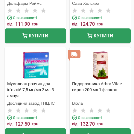
Дельфарм Реймс
Сава Хелскеа
Є в наявності
Є в наявності
111.90
грн
124.70
грн
від
від
КУПИТИ
КУПИТИ
Муколван розчин для
Подорожника Arbor Vitae
ін'єкцій 7,5 мг/мл 2 мл 5
сироп 200 мл 1 флакон
ампул
Дослідний завод ГНЦЛС
Віола
Є в наявності
Є в наявності
127.50
грн
132.70
грн
від
від