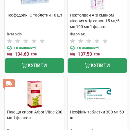
Теофедрин IC таблетки 10 шт
Пектолван А зі смаком
лісових ягід сироп 15 мг/5
мл 100 мл 1 флакон
Інтерхім
Фармак
Є в наявності
Є в наявності
134.60
грн
137.50
грн
від
від
КУПИТИ
КУПИТИ
Плюща сироп Arbor Vitae 200
Неофілін таблетки 300 мг 50
мл 1 флакон
шт