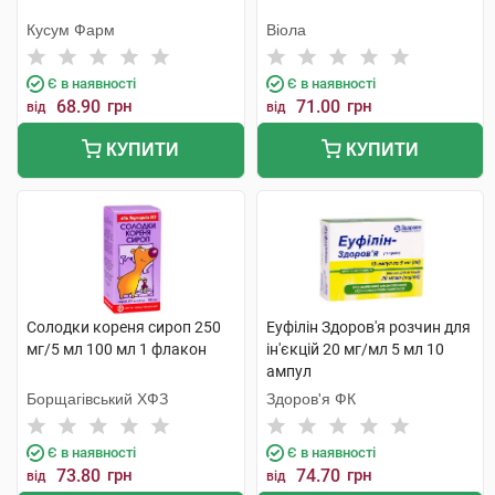
Кусум Фарм
Віола
Є в наявності
Є в наявності
68.90
грн
71.00
грн
від
від
КУПИТИ
КУПИТИ
Солодки кореня сироп 250
Еуфілін Здоров'я розчин для
мг/5 мл 100 мл 1 флакон
ін'єкцій 20 мг/мл 5 мл 10
ампул
Борщагівський ХФЗ
Здоров'я ФК
Є в наявності
Є в наявності
73.80
грн
74.70
грн
від
від