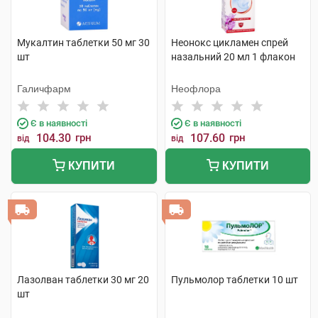
Мукалтин таблетки 50 мг 30
Неонокс цикламен спрей
шт
назальний 20 мл 1 флакон
Галичфарм
Неофлора
Є в наявності
Є в наявності
104.30
грн
107.60
грн
від
від
КУПИТИ
КУПИТИ
Лазолван таблетки 30 мг 20
Пульмолор таблетки 10 шт
шт