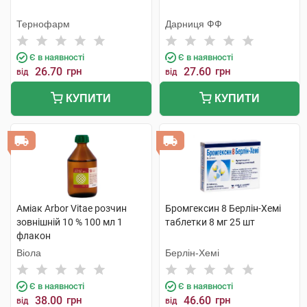
Тернофарм
Дарниця ФФ
Є в наявності
Є в наявності
26.70
грн
27.60
грн
від
від
КУПИТИ
КУПИТИ
Аміак Arbor Vitae розчин
Бромгексин 8 Берлін-Хемі
зовнішній 10 % 100 мл 1
таблетки 8 мг 25 шт
флакон
Віола
Берлін-Хемі
Є в наявності
Є в наявності
38.00
грн
46.60
грн
від
від