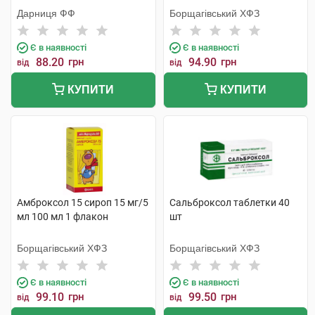
Дарниця ФФ
Борщагівський ХФЗ
Є в наявності
Є в наявності
88.20
грн
94.90
грн
від
від
КУПИТИ
КУПИТИ
Амброксол 15 сироп 15 мг/5
Сальброксол таблетки 40
мл 100 мл 1 флакон
шт
Борщагівський ХФЗ
Борщагівський ХФЗ
Є в наявності
Є в наявності
99.10
грн
99.50
грн
від
від