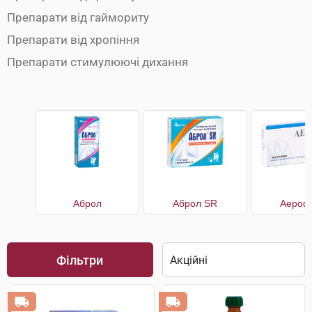
Препарати від гаймориту
Препарати від хропіння
Препарати стимулюючі дихання
Аброл
Аброл SR
Аерофі
Фільтри