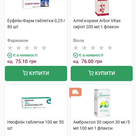
Еуфілін-Фарм таблетки 0,25 г
Алтеї кореня Arbor Vitae
80 шт
сироп 200 мл 1 флакон
Фармаком
Віола
Є в наявності
Є в наявності
75.10
грн
76.00
грн
від
від
КУПИТИ
КУПИТИ
Неофілін таблетки 100 мг 50
Амброксол 30 сироп 30 мг/5
шт
мл 100 мл 1 флакон