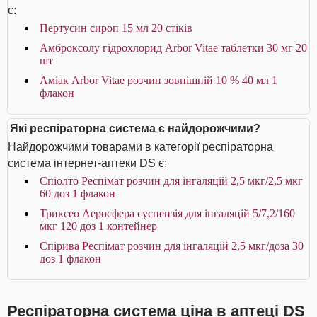
є:
Пертусин сироп 15 мл 20 стіків
Амброксолу гідрохлорид Arbor Vitae таблетки 30 мг 20
шт
Аміак Arbor Vitae розчин зовнішній 10 % 40 мл 1
флакон
Які респіраторна система є найдорожчими?
Найдорожчими товарами в категорії респіраторна
система інтернет-аптеки DS є:
Спіолто Респімат розчин для інгаляцій 2,5 мкг/2,5 мкг
60 доз 1 флакон
Триксео Аеросфера суспензія для інгаляцій 5/7,2/160
мкг 120 доз 1 контейнер
Спірива Респімат розчин для інгаляцій 2,5 мкг/доза 30
доз 1 флакон
Респіраторна система ціна в аптеці DS