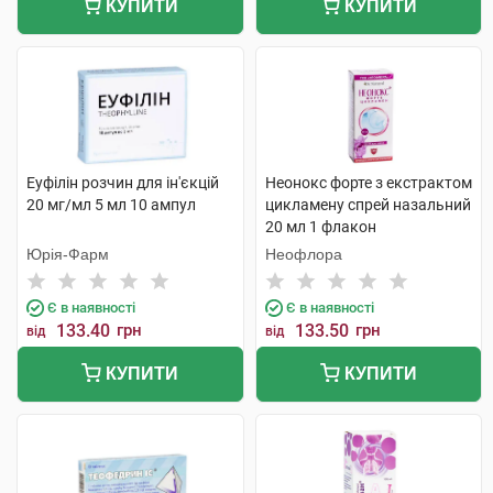
КУПИТИ
КУПИТИ
Еуфілін розчин для ін'єкцій
Неонокс форте з екстрактом
20 мг/мл 5 мл 10 ампул
цикламену спрей назальний
20 мл 1 флакон
Юрія-Фарм
Неофлора
Є в наявності
Є в наявності
133.40
грн
133.50
грн
від
від
КУПИТИ
КУПИТИ