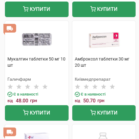
КУПИТИ
КУПИТИ
Мукалтин таблетки 50 мг 10
Амброксол таблетки 30 мг
шт
20 шт
Галичфарм
Київмедпрепарат
Є в наявності
Є в наявності
48.00
грн
50.70
грн
від
від
КУПИТИ
КУПИТИ