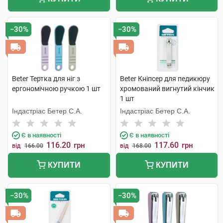
−30%
−30%
Beter Тертка для ніг з
Beter Кніпсер для педикюру
ергономічною ручкою 1 шт
хромований вигнутий кінчик
1 шт
Індастріас Бетер С.А.
Індастріас Бетер С.А.
Є в наявності
Є в наявності
116.20
117.60
грн
грн
від
166.00
від
168.00
КУПИТИ
КУПИТИ
−30%
−30%