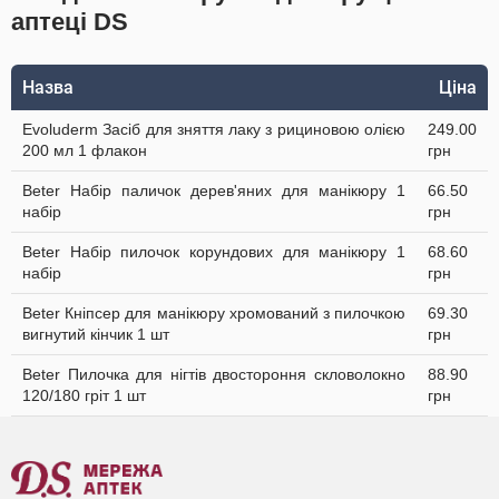
аптеці DS
Назва
Ціна
Evoluderm Засіб для зняття лаку з рициновою олією
249.00
200 мл 1 флакон
грн
Beter Набір паличок дерев'яних для манікюру 1
66.50
набір
грн
Beter Набір пилочок корундових для манікюру 1
68.60
набір
грн
Beter Кніпсер для манікюру хромований з пилочкою
69.30
вигнутий кінчик 1 шт
грн
Beter Пилочка для нігтів двостороння скловолокно
88.90
120/180 гріт 1 шт
грн