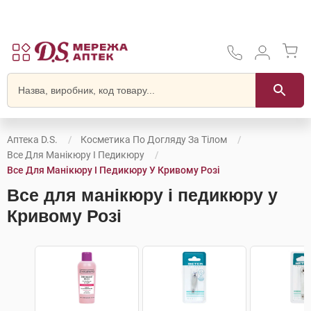
Аптека D.S.
Косметика По Догляду За Тілом
Все Для Манікюру І Педикюру
Все Для Манікюру І Педикюру У Кривому Розі
Все для манікюру і педикюру у
Кривому Розі