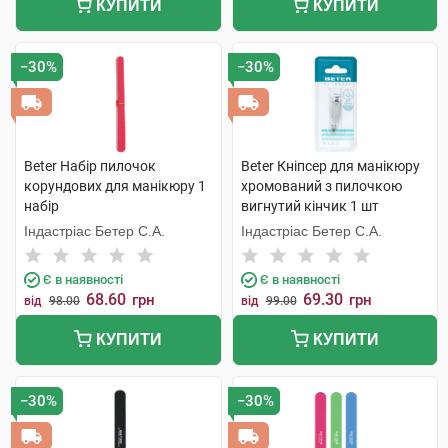
КУПИТИ
КУПИТИ
−30%
−30%
Beter Набір пилочок
Beter Кніпсер для манікюру
корундових для манікюру 1
хромований з пилочкою
набір
вигнутий кінчик 1 шт
Індастріас Бетер С.А.
Індастріас Бетер С.А.
Є в наявності
Є в наявності
68.60
69.30
грн
грн
від
98.00
від
99.00
КУПИТИ
КУПИТИ
−30%
−30%