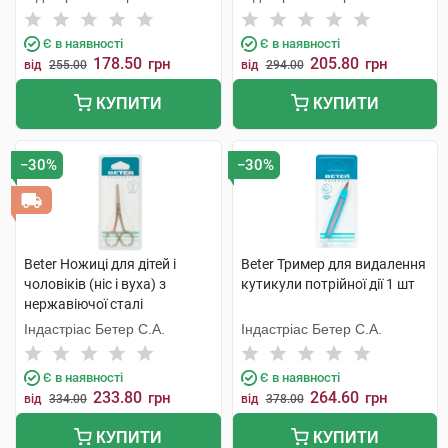
Є в наявності
Є в наявності
178.50
205.80
грн
грн
від
255.00
від
294.00
КУПИТИ
КУПИТИ
−30%
−30%
Beter Ножиці для дітей і
Beter Тример для видалення
чоловіків (ніс і вуха) з
кутикули потрійної дії 1 шт
нержавіючої сталі
закруглений кінчик 1 шт
Індастріас Бетер С.А.
Індастріас Бетер С.А.
Є в наявності
Є в наявності
233.80
264.60
грн
грн
від
334.00
від
378.00
КУПИТИ
КУПИТИ