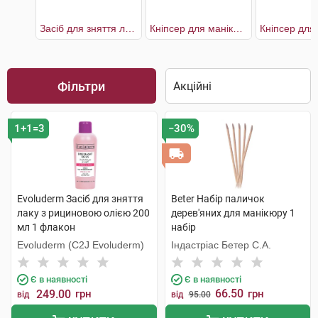
Засіб для зняття лаку з рициновою олією
Кніпсер для манікюру хромований з пилочкою вигнутий кінчик
Фільтри
1+1=3
−30%
Evoluderm Засіб для зняття
Beter Набір паличок
лаку з рициновою олією 200
дерев'яних для манікюру 1
мл 1 флакон
набір
Evoluderm (C2J Evoluderm)
Індастріас Бетер С.А.
Є в наявності
Є в наявності
66.50
249.00
грн
грн
від
від
95.00