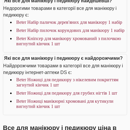
Які все для манікюру і педикюру найдешевші?
Недорогими товарами в категорії все для манікюру і
педикюру є:
Beter Набір паличок дерев'яних для манікюру 1 набір
Beter Набір пилочок корундових для манікюру 1 набір
Beter Кніпсер для манікюру хромований з пилочкою
вигнутий кінчик 1 шт
Які все для манікюру і педикюру є найдорожчими?
Найдорожчими товарами в категорії все для манікюру і
педикюру інтернет-аптеки DS є:
Beter Ножиці для педикюру з нікелевим покриттям
загнутий кінчик 1 шт
Beter Ножиці для педикюру для грубих нігтів 1 шт
Beter Ножиці манікюрні хромовані для кутикули
вигнутий кінчик 1 шт
Все для манікюру і педикюру ціна в