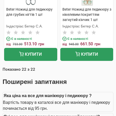
Beter Ножиці для педикюру
Beter Ножиці для педикюру з
для грубих нігтів 1 шт
нікелевим покриттям
загнутий кінчик 1 шт
Індастріас Бетер С.А.
Індастріас Бетер С.А.
Є в наявності
Є в наявності
513.10
661.50
грн
грн
від
733.00
від
945.00
КУПИТИ
КУПИТИ
Показано
22
з
22
Поширені запитання
Яка ціна на все для манікюру і педикюру ?
Вартість товару в каталозі все для манікюру і педикюру
починається від 95 грн.