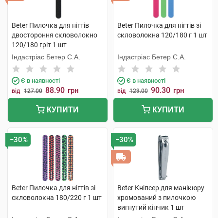
Beter Пилочка для нігтів
Beter Пилочка для нігтів зі
двостороння скловолокно
скловолокна 120/180 г 1 шт
120/180 гріт 1 шт
Індастріас Бетер С.А.
Індастріас Бетер С.А.
Є в наявності
Є в наявності
88.90
90.30
грн
грн
від
127.00
від
129.00
КУПИТИ
КУПИТИ
−30%
−30%
Beter Пилочка для нігтів зі
Beter Кніпсер для манікюру
скловолокна 180/220 г 1 шт
хромований з пилочкою
вигнутий кінчик 1 шт