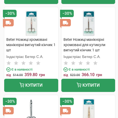
−30%
−30%
Beter Ножиці хромовані
Beter Ножиці манікюрні
манікюрні вигнутий кінчик 1
хромовані для кутикули
шт
вигнутий кінчик 1 шт
Індастріас Бетер С.А.
Індастріас Бетер С.А.
Є в наявності
Є в наявності
359.80
366.10
грн
грн
від
514.00
від
523.00
КУПИТИ
КУПИТИ
−30%
−30%