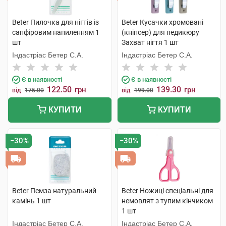
Beter Пилочка для нігтів із
Beter Кусачки хромовані
сапфіровим напиленням 1
(кніпсер) для педикюру
шт
Захват нігтя 1 шт
Індастріас Бетер С.А.
Індастріас Бетер С.А.
Є в наявності
Є в наявності
122.50
139.30
грн
грн
від
175.00
від
199.00
КУПИТИ
КУПИТИ
−30%
−30%
Beter Пемза натуральний
Beter Ножиці спеціальні для
камінь 1 шт
немовлят з тупим кінчиком
1 шт
Індастріас Бетер С.А.
Індастріас Бетер С.А.