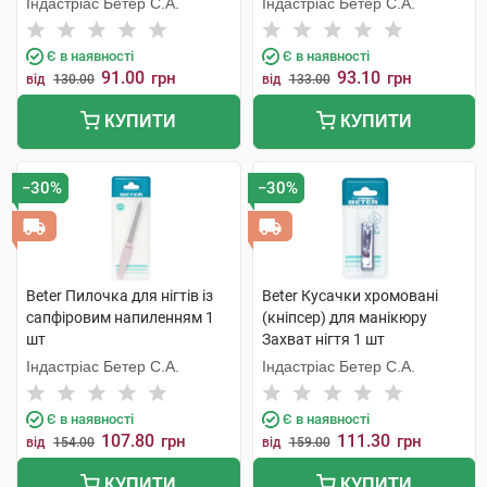
Індастріас Бетер С.А.
Індастріас Бетер С.А.
Є в наявності
Є в наявності
91.00
93.10
грн
грн
від
130.00
від
133.00
КУПИТИ
КУПИТИ
−30%
−30%
Beter Пилочка для нігтів із
Beter Кусачки хромовані
сапфіровим напиленням 1
(кніпсер) для манікюру
шт
Захват нігтя 1 шт
Індастріас Бетер С.А.
Індастріас Бетер С.А.
Є в наявності
Є в наявності
107.80
111.30
грн
грн
від
154.00
від
159.00
КУПИТИ
КУПИТИ