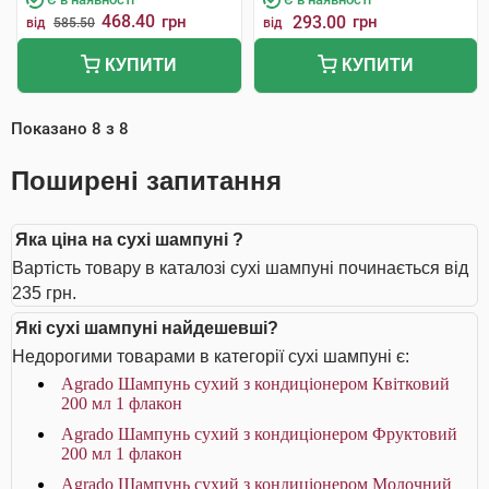
468.40
грн
293.00
грн
від
585.50
від
КУПИТИ
КУПИТИ
Показано
8
з
8
Поширені запитання
Яка ціна на сухі шампуні ?
Вартість товару в каталозі сухі шампуні починається від
235 грн.
Які сухі шампуні найдешевші?
Недорогими товарами в категорії сухі шампуні є:
Agrado Шампунь сухий з кондиціонером Квітковий
200 мл 1 флакон
Agrado Шампунь cухий з кондиціонером Фруктовий
200 мл 1 флакон
Agrado Шампунь cухий з кондиціонером Молочний