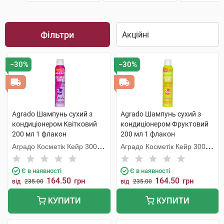
Фільтри
−30%
−30%
Agrado Шампунь сухий з
Agrado Шампунь cухий з
кондиціонером Квітковий
кондиціонером Фруктовий
200 мл 1 флакон
200 мл 1 флакон
Аградо Косметік Кейр 3000
Аградо Косметік Кейр 3000
С.Л.У.
С.Л.У.
Є в наявності
Є в наявності
164.50
164.50
грн
грн
від
235.00
від
235.00
КУПИТИ
КУПИТИ