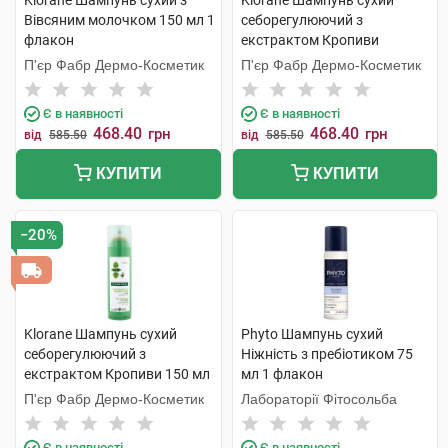
Klorane Шампунь сухий з
Klorane Шампунь сухий
Вівсяним молочком 150 мл 1
себорегулюючий з
флакон
екстрактом Кропиви
темного волосся 150 мл 1
П'єр Фабр Дермо-Косметик
П'єр Фабр Дермо-Косметик
флакон
Є в наявності
Є в наявності
468.40
468.40
грн
грн
від
585.50
від
585.50
КУПИТИ
КУПИТИ
−20%
Klorane Шампунь сухий
Phyto Шампунь сухий
себорегулюючий з
Ніжність з пребіотиком 75
екстрактом Кропиви 150 мл
мл 1 флакон
1 флакон
П'єр Фабр Дермо-Косметик
Лабораторії Фітосольба
Є в наявності
Є в наявності