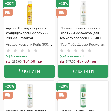
−30%
−20%
Agrado Шампунь cухий з
Klorane Шампунь сухий з
кондиціонером Молочний
Вівсяним молочком для
200 мл 1 флакон
темного волосся 150 мл 1
флакон
Аградо Косметік Кейр 3000
П'єр Фабр Дермо-Косметик
С.Л.У.
Є в наявності
Є в наявності
164.50
437.60
грн
грн
від
235.00
від
547.00
КУПИТИ
КУПИТИ
−20%
−20%