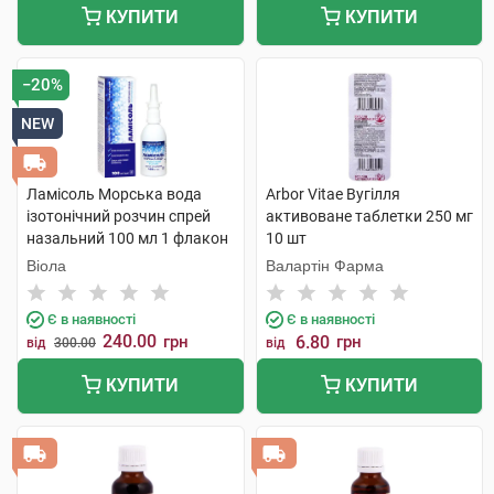
КУПИТИ
КУПИТИ
−20%
NEW
Ламісоль Морська вода
Arbor Vitae Вугілля
ізотонічний розчин спрей
активоване таблетки 250 мг
назальний 100 мл 1 флакон
10 шт
Віола
Валартін Фарма
Є в наявності
Є в наявності
240.00
грн
6.80
грн
від
300.00
від
КУПИТИ
КУПИТИ