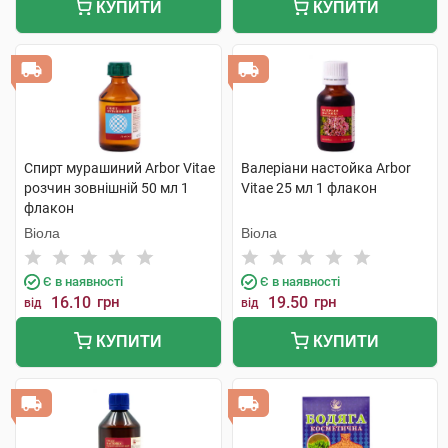
КУПИТИ
КУПИТИ
Спирт мурашиний Arbor Vitae
Валеріани настойка Arbor
розчин зовнішній 50 мл 1
Vitae 25 мл 1 флакон
флакон
Віола
Віола
Є в наявності
Є в наявності
16.10
грн
19.50
грн
від
від
КУПИТИ
КУПИТИ