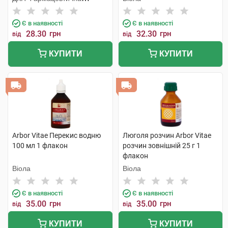
фабрика
Є в наявності
Є в наявності
28.30
грн
32.30
грн
від
від
КУПИТИ
КУПИТИ
Arbor Vitae Перекис водню
Люголя розчин Arbor Vitae
100 мл 1 флакон
розчин зовнішній 25 г 1
флакон
Віола
Віола
Є в наявності
Є в наявності
35.00
грн
35.00
грн
від
від
КУПИТИ
КУПИТИ