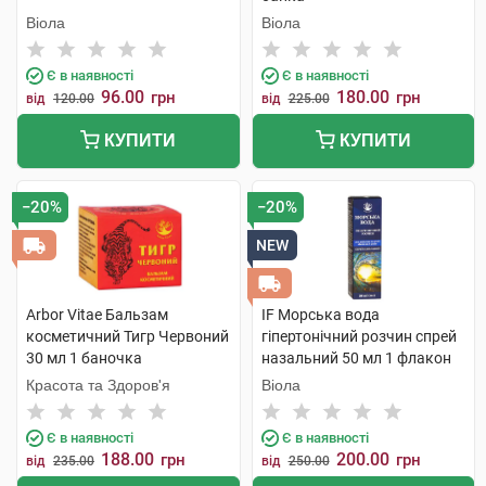
Віола
Віола
Є в наявності
Є в наявності
96.00
180.00
грн
грн
від
120.00
від
225.00
КУПИТИ
КУПИТИ
−20%
−20%
NEW
Arbor Vitae Бальзам
IF Морська вода
косметичний Тигр Червоний
гіпертонічний розчин спрей
30 мл 1 баночка
назальний 50 мл 1 флакон
Красота та Здоров'я
Віола
Є в наявності
Є в наявності
188.00
200.00
грн
грн
від
235.00
від
250.00