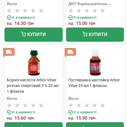
флакон
% 20 мл 1 флакон
Віола
ДКП Фармацевтична
фабрика
Є в наявності
Є в наявності
14.30
грн
15.00
грн
від
від
КУПИТИ
КУПИТИ
Борної кислоти Arbor Vitae
Пустирника настойка Arbor
розчин спиртовий 3 % 20 мл
Vitae 25 мл 1 флакон
1 флакон
Віола
Віола
Є в наявності
Є в наявності
15.60
грн
15.90
грн
від
від