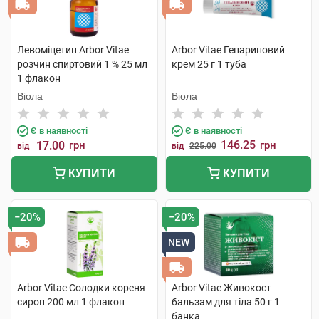
Левоміцетин Arbor Vitae
Arbor Vitae Гепариновий
розчин спиртовий 1 % 25 мл
крем 25 г 1 туба
1 флакон
Віола
Віола
Є в наявності
Є в наявності
146.25
17.00
грн
грн
від
від
225.00
КУПИТИ
КУПИТИ
−20%
−20%
NEW
Arbor Vitae Солодки кореня
Arbor Vitae Живокост
сироп 200 мл 1 флакон
бальзам для тіла 50 г 1
банка