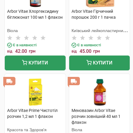
Arbor Vitae Хлоргексидину
Arbor Vitae Гірчичний
біглюконат 100 мл 1 флакон
порошок 200 г 1 пачка
Віола
Київський лейкопластирний
завод Сарепта
Є в наявності
Є в наявності
42.00
грн
45.00
грн
від
від
КУПИТИ
КУПИТИ
Arbor Vitae Prime Чистотіл
Меновазин Arbor Vitae
розчин 1,2 мл 1 флакон
розчин зовнішній 40 мл 1
флакон
Красота та Здоров'я
Віола