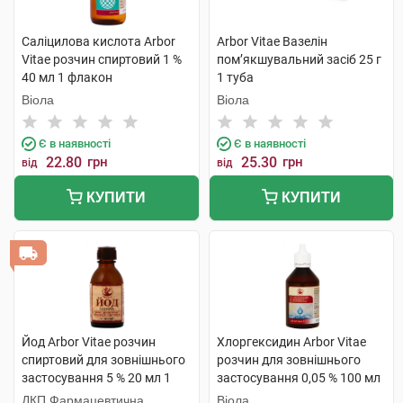
Саліцилова кислота Arbor
Arbor Vitae Вазелін
Vitae розчин спиртовий 1 %
пом’якшувальний засіб 25 г
40 мл 1 флакон
1 туба
Віола
Віола
Є в наявності
Є в наявності
22.80
грн
25.30
грн
від
від
КУПИТИ
КУПИТИ
Йод Arbor Vitae розчин
Хлоргексидин Arbor Vitae
спиртовий для зовнішнього
розчин для зовнішнього
застосування 5 % 20 мл 1
застосування 0,05 % 100 мл
флакон
1 флакон
ДКП Фармацевтична
Віола