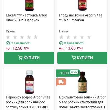
Евкаліпту настойка Arbor
Глоду настойка Arbor Vitae
Vitae 25 мл 1 флакон
25 мл 1 флакон
Віола
Віола
Є в наявності
Є в наявності
12.50
грн
13.60
грн
від
від
КУПИТИ
КУПИТИ
x2-гу
−100%
Перекису водню Arbor Vitae
Брильянтовий зелений Arbor
розчин для зовнішнього
Vitae розчин спиртовий для
застосування 3 % 100 мл 1
зовнішнього застосування 1