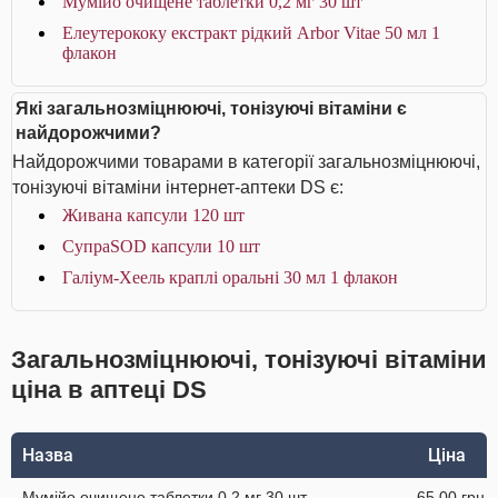
Мумійо очищене таблетки 0,2 мг 30 шт
Елеутерококу екстракт рідкий Arbor Vitae 50 мл 1
флакон
Які загальнозміцнюючі, тонізуючі вітаміни є
найдорожчими?
Найдорожчими товарами в категорії загальнозміцнюючі,
тонізуючі вітаміни інтернет-аптеки DS є:
Живана капсули 120 шт
СупраSOD капсули 10 шт
Галіум-Хеель краплі оральні 30 мл 1 флакон
Загальнозміцнюючі, тонізуючі вітаміни
ціна в аптеці DS
Назва
Ціна
Мумійо очищене таблетки 0,2 мг 30 шт
65.00 грн