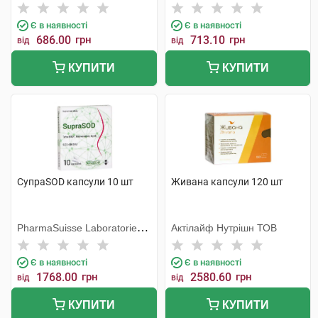
Хеель
Є в наявності
Є в наявності
686.00
грн
713.10
грн
від
від
КУПИТИ
КУПИТИ
СупраSOD капсули 10 шт
Живана капсули 120 шт
PharmaSuisse Laboratories
Актілайф Нутрішн ТОВ
SpA
Є в наявності
Є в наявності
1768.00
грн
2580.60
грн
від
від
КУПИТИ
КУПИТИ