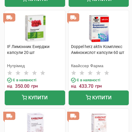
IF Лимонник Енерджи
Doppel herz aktiv Комплекс
капсули 20 шт
Амінокислот капсули 60 шт
Нутрімед
Квайссер Фарма
Є в наявності
Є в наявності
350.00
грн
433.70
грн
від
від
КУПИТИ
КУПИТИ