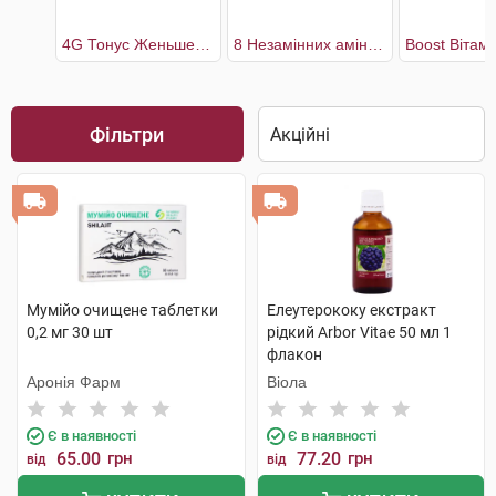
4G Тонус Женьшень + Маточне молочко + Гуарана + Імбир
8 Незамінних амінокислот
Фільтри
Мумійо очищене таблетки
Елеутерококу екстракт
0,2 мг 30 шт
рідкий Arbor Vitae 50 мл 1
флакон
Аронія Фарм
Віола
Є в наявності
Є в наявності
65.00
грн
77.20
грн
від
від