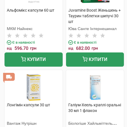
Альфомікс капсули 60 шт
Juvamine Boost Женьшень +
Таурин таблетки шипучі 30
шт
МКМ Найнекс
Юва Санте Інтернешинал
Є в наявності
Є в наявності
596.70
грн
682.00
грн
від
від
КУПИТИ
КУПИТИ
Лонгімін капсули 30 шт
Галіум-Хеель краплі оральні
30 мл 1 флакон
Вантаж Нутрішн
Біологіше Хайльміттель