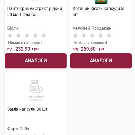
Пантокрин екстракт рідкий
Котячий Кіготь капсули 60
50 мл 1 флакон
шт
Біолік
Хелсівей Продакшн
Немає в наявності
Немає в наявності
232.90
грн
269.50
грн
від
від
АНАЛОГИ
АНАЛОГИ
Замія капсули 30 шт
Фарм Райз