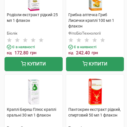
Родіоли екстракт рідкий 25
Грибна аптечка Гриб
мл 1 флакон
Лисички краплі 100 мл 1
флакон
Біолік
ФітоБіоТехнології
Є в наявності
Є в наявності
172.80
грн
242.40
грн
від
від
КУПИТИ
КУПИТИ
Краплі Береш Плюс краплі
Пантокрин екстракт рідкий,
оральні 30 мл 1 флакон
спиртовий 50 мл 1 флакон