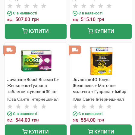
Є в наявності
Є в наявності
507.00
грн
515.10
грн
від
від
КУПИТИ
КУПИТИ
Juvamine Boost Вітамін C+
Juvamine 4G Тонус
Женьшень+Гуарана
Женьшень + Маточне
таблетки жувальні 30 шт
молочко + Гуарана + Імбир
розчин оральний 10 мл 10
Юва Санте Інтернешинал
Юва Санте Інтернешинал
ампул
Є в наявності
Є в наявності
544.00
грн
554.00
грн
від
від
КУПИТИ
КУПИТИ