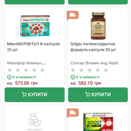
МекоМОРІВІТАЛ Ф капсули
Solgar Антиоксидантна
20 шт
формула капсули 30 шт
Мекофар Кемікал
Солгар Вітамін енд Херб
Фармасьютікал Джоінт - Сток
Компані
Є в наявності
Є в наявності
573.00
грн
582.10
грн
від
від
КУПИТИ
КУПИТИ