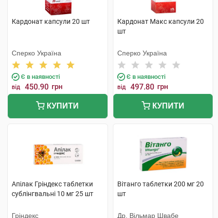
Кардонат капсули 20 шт
Кардонат Макс капсули 20
шт
Сперко Україна
Сперко Україна
Є в наявності
Є в наявності
450.90
грн
497.80
грн
від
від
КУПИТИ
КУПИТИ
Апілак Гріндекс таблетки
Вітанго таблетки 200 мг 20
сублінгвальні 10 мг 25 шт
шт
Гріндекс
Др. Вільмар Швабе