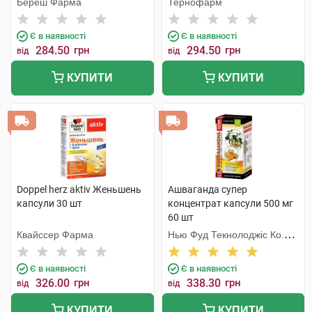
Береш Фарма
Тернофарм
Є в наявності
Є в наявності
284.50
грн
294.50
грн
від
від
КУПИТИ
КУПИТИ
Doppel herz aktiv Женьшень
Ашваганда супер
капсули 30 шт
концентрат капсули 500 мг
60 шт
Квайссер Фарма
Нью Фуд Текнолоджіс Ко.
Лтд
Є в наявності
Є в наявності
326.00
грн
338.30
грн
від
від
КУПИТИ
КУПИТИ