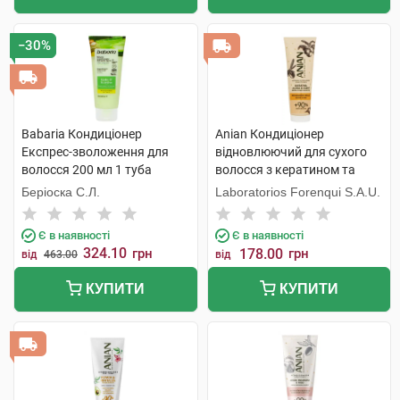
−30%
Babaria Кондиціонер
Anian Кондиціонер
Експрес-зволоження для
відновлюючий для сухого
волосся 200 мл 1 туба
волосся з кератином та
жожоба 250 мл 1 туба
Беріоска С.Л.
Laboratorios Forenqui S.A.U.
Є в наявності
Є в наявності
324.10
грн
178.00
грн
від
463.00
від
КУПИТИ
КУПИТИ