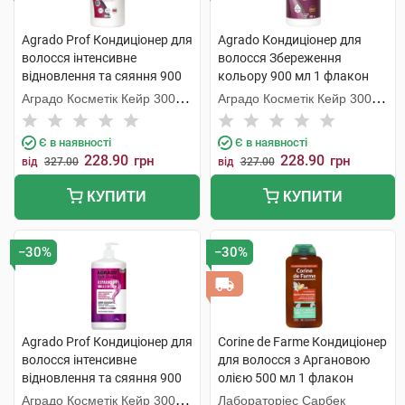
Agrado Prof Кондиціонер для
Agrado Кондиціонер для
волосся інтенсивне
волосся Збереження
відновлення та сяяння 900
кольору 900 мл 1 флакон
мл 1 флакон
Аградо Косметік Кейр 3000
Аградо Косметік Кейр 3000
С.Л.У.
С.Л.У.
Є в наявності
Є в наявності
228.90
228.90
грн
грн
від
327.00
від
327.00
КУПИТИ
КУПИТИ
−30%
−30%
Agrado Prof Кондиціонер для
Corine de Farme Кондиціонер
волосся інтенсивне
для волосся з Аргановою
відновлення та сяяння 900
олією 500 мл 1 флакон
мл 1 флакон
Аградо Косметік Кейр 3000
Лабораторіес Сарбек