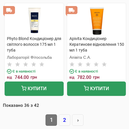
Phyto Blond Кондиціонер для
Apivita Кондиціонер
світлого волосся 175 мл 1
Кератинове відновлення 150
туба
мл 1 туба
Лабораторії Фітосольба
Апівіта С.А.
Є в наявності
Є в наявності
744.00
грн
782.00
грн
від
від
КУПИТИ
КУПИТИ
Показано
36
з
42
1
2
›