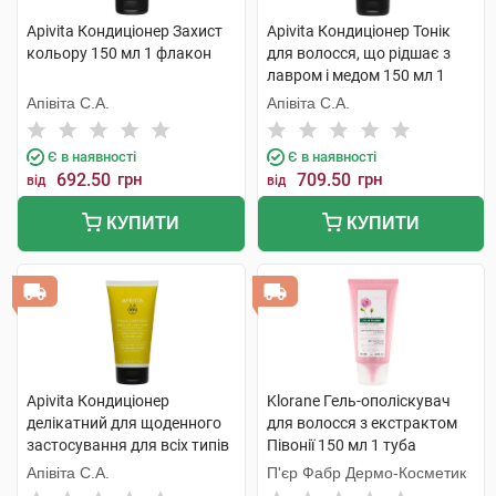
Apivita Кондиціонер Захист
Apivita Кондиціонер Тонік
кольору 150 мл 1 флакон
для волосся, що рідшає з
лавром і медом 150 мл 1
туба
Апівіта С.А.
Апівіта С.А.
Є в наявності
Є в наявності
692.50
грн
709.50
грн
від
від
КУПИТИ
КУПИТИ
Apivita Кондиціонер
Klorane Гель-ополіскувач
делікатний для щоденного
для волосся з екстрактом
застосування для всіх типів
Півонії 150 мл 1 туба
волосся з ромашкою та
Апівіта С.А.
П'єр Фабр Дермо-Косметик
медом 150 мл 1 туба