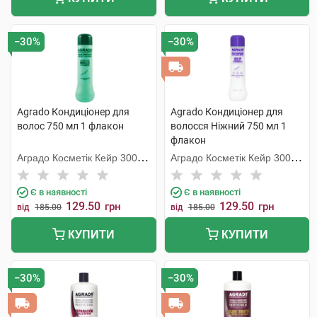
−30%
−30%
Agrado Кондиціонер для
Agrado Кондиціонер для
волос 750 мл 1 флакон
волосся Ніжний 750 мл 1
флакон
Аградо Косметік Кейр 3000
Аградо Косметік Кейр 3000
С.Л.У.
С.Л.У.
Є в наявності
Є в наявності
129.50
129.50
грн
грн
від
185.00
від
185.00
КУПИТИ
КУПИТИ
−30%
−30%