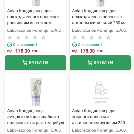
Anian Кондиціонер для
Anian Кондиціонер для
пошкодженного волосся з
пошкодженого волосся з
рослинним кератином
арганом живильний 250 мл
відновлюючий 250 мл 1 туба
1 туба
Laboratorios Forenqui S.A.U.
Laboratorios Forenqui S.A.U.
Є в наявності
Є в наявності
178.00
грн
178.00
грн
від
від
КУПИТИ
КУПИТИ
Anian Кондиціонер
Anian Кондиціонер для
зміцнюючий для слабкого
жирного волосся з
волосся з екстрактом цибулі
активованим вугіллям 250
250 мл 1 туба
мл 1 флакон
Laboratorios Forenqui S.A.U.
Laboratorios Forenqui S.A.U.