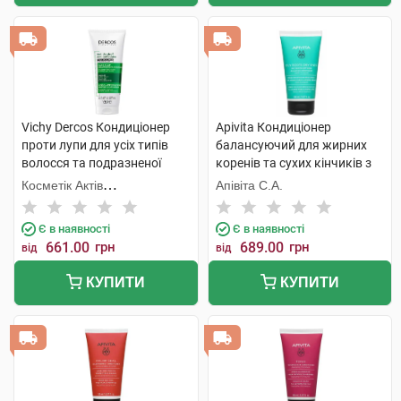
Vichy Dercos Кондиціонер
Apivita Кондиціонер
проти лупи для усіх типів
балансуючий для жирних
волосся та подразненої
коренів та сухих кінчиків з
шкіри 200 мл 1 флакон
кропивою та прополісом 150
Косметік Актів
Апівіта С.А.
мл 1 туба
Інтернаціональ
Є в наявності
Є в наявності
661.00
грн
689.00
грн
від
від
КУПИТИ
КУПИТИ