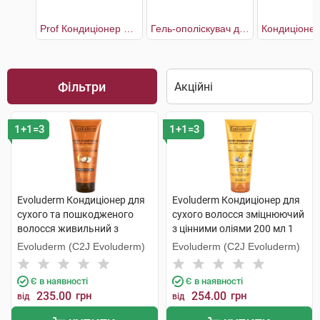
Prof Кондиціонер для волосся інтенсивне відновлення та сяяння
Гель-ополіскувач для волосся з екстрактом Півонії
Фільтри
1+1=3
1+1=3
Evoluderm Кондиціонер для
Evoluderm Кондиціонер для
сухого та пошкодженого
сухого волосся зміцнюючий
волосся живильний з
з цінними оліями 200 мл 1
аргановою олією 200 мл 1
туба
Evoluderm (C2J Evoluderm)
Evoluderm (C2J Evoluderm)
туба
Є в наявності
Є в наявності
235.00
грн
254.00
грн
від
від