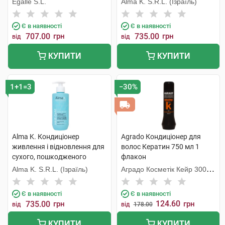
Egalle S.L.
Alma K. S.R.L. (Ізраїль)
Є в наявності
Є в наявності
707.00
грн
735.00
грн
від
від
КУПИТИ
КУПИТИ
1+1=3
−30%
Alma K. Кондиціонер
Agrado Кондиціонер для
живлення і відновлення для
волос Кератин 750 мл 1
сухого, пошкодженого
флакон
волосся 300 мл 1 флакон
Alma K. S.R.L. (Ізраїль)
Аградо Косметік Кейр 3000
С.Л.У.
Є в наявності
Є в наявності
124.60
735.00
грн
грн
від
від
178.00
КУПИТИ
КУПИТИ