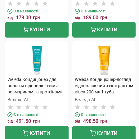
Є в наявності
Є в наявності
178.00
грн
189.00
грн
від
від
КУПИТИ
КУПИТИ
Weleda Кондиціонер для
Weleda Кондиціонер-догляд
волосся відновлюючий з
відновлюючий з екстрактом
розмарином та протеїнами
вівса 200 мл 1 туба
150 мл 1 туба
Веледа АГ
Веледа АГ
Є в наявності
Є в наявності
491.50
грн
498.50
грн
від
від
КУПИТИ
КУПИТИ