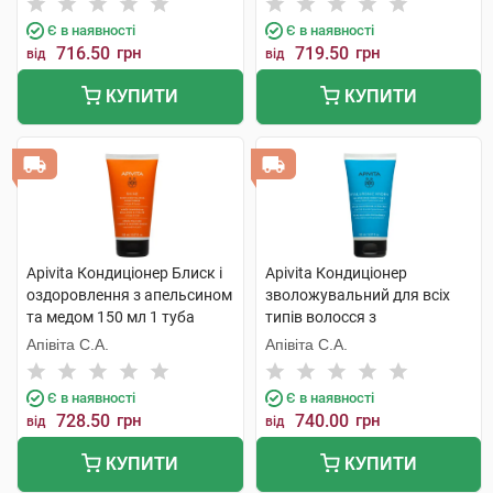
Є в наявності
Є в наявності
716.50
грн
719.50
грн
від
від
КУПИТИ
КУПИТИ
Apivita Кондиціонер Блиск і
Apivita Кондиціонер
оздоровлення з апельсином
зволожувальний для всіх
та медом 150 мл 1 туба
типів волосся з
гіалуроновою кислотою та
Апівіта С.А.
Апівіта С.А.
алое 150 мл 1 туба
Є в наявності
Є в наявності
728.50
грн
740.00
грн
від
від
КУПИТИ
КУПИТИ