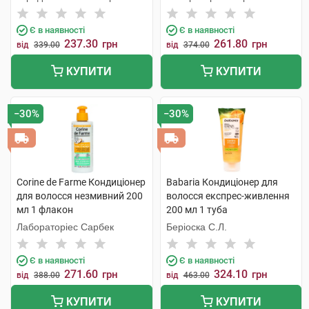
С.Л.У.
Є в наявності
Є в наявності
237.30
261.80
грн
грн
від
339.00
від
374.00
КУПИТИ
КУПИТИ
−30%
−30%
Corine de Farme Кондиціонер
Babaria Кондиціонер для
для волосся незмивний 200
волосся експрес-живлення
мл 1 флакон
200 мл 1 туба
Лабораторіес Сарбек
Беріоска С.Л.
Є в наявності
Є в наявності
271.60
324.10
грн
грн
від
388.00
від
463.00
КУПИТИ
КУПИТИ