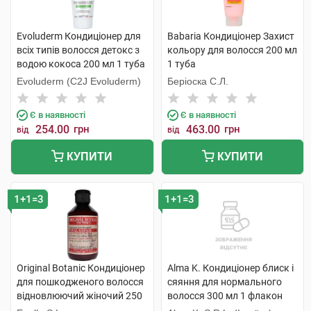
Evoluderm Кондиціонер для
Babaria Кондиціонер Захист
всіх типів волосся детокс з
кольору для волосся 200 мл
водою кокоса 200 мл 1 туба
1 туба
Evoluderm (C2J Evoluderm)
Беріоска С.Л.
Є в наявності
Є в наявності
254.00
грн
463.00
грн
від
від
КУПИТИ
КУПИТИ
1+1=3
1+1=3
Original Botanic Кондиціонер
Alma K. Кондиціонер блиск і
для пошкодженого волосся
сяяння для нормального
відновлюючий жіночий 250
волосся 300 мл 1 флакон
мл 1 флакон