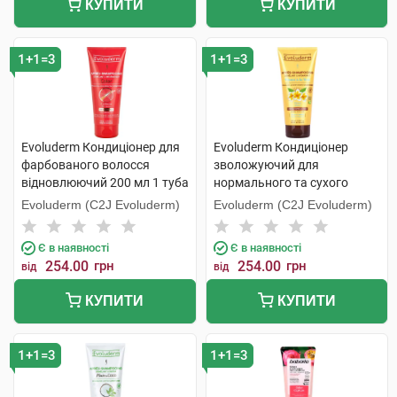
КУПИТИ
КУПИТИ
1+1=3
1+1=3
Evoluderm Кондиціонер для
Evoluderm Кондиціонер
фарбованого волосся
зволожуючий для
відновлюючий 200 мл 1 туба
нормального та сухого
волосся 200 мл 1 туба
Evoluderm (C2J Evoluderm)
Evoluderm (C2J Evoluderm)
Є в наявності
Є в наявності
254.00
грн
254.00
грн
від
від
КУПИТИ
КУПИТИ
1+1=3
1+1=3