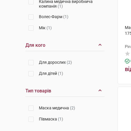
Калина медична виробнича
компанія
(1)
Волес-Фарм
(1)
Ма
Мік
(1)
17
Для кого
Рі
Для дорослих
(2)
ві
Для дітей
(1)
Тип товарів
Маска медична
(2)
Півмаска
(1)