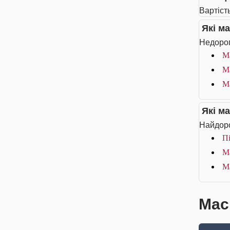
Вартість
Які м
Недорог
М
М
М
Які м
Найдоро
Пі
М
М
Маск