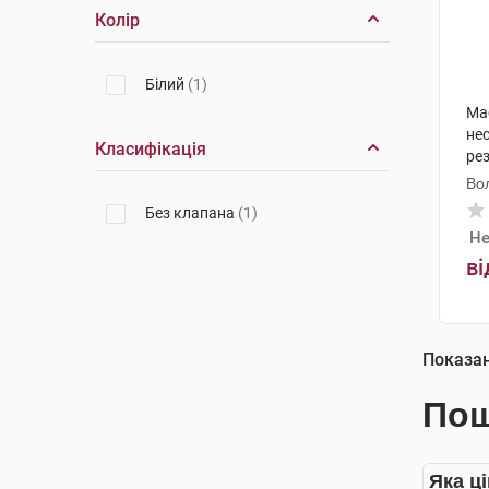
Колір
Білий
(1)
Ма
не
Класифікація
ре
Во
Без клапана
(1)
Не
ві
Показа
Пош
Яка ці