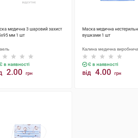
ска медична 3 шаровий захист
Маска медична нестерильн
5х95 мм 1 шт
вушками 1 шт
паель
Калина медична виробнич
компанія
Є в наявності
Є в наявності
2.00
4.00
д
від
грн
грн
КУПИТИ
КУПИТИ