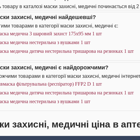
 товару в каталозі маски захисні, медичні починається від 2 
аски захисні, медичні найдешевші?
ими товарами в категорії маски захисні, медичні є:
аска медична 3 шаровий захист 175х95 мм 1 шт
аска медична нестерильна з вушками 1 шт
аска медична дитяча нестерильна тришарова на резинках 1 шт
аски захисні, медичні є найдорожчими?
жчими товарами в категорії маски захисні, медичні інтернет
вмаска фільтрувальна (респіратор) FFP2 D 1 шт
аска медична дитяча нестерильна тришарова на резинках 1 шт
аска медична нестерильна з вушками 1 шт
и захисні, медичні ціна в апт