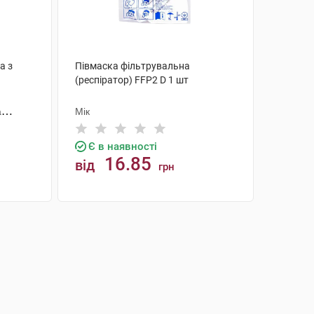
а з
Півмаска фільтрувальна
(респіратор) FFP2 D 1 шт
а
Мік
Є в наявності
16.85
від
грн
КУПИТИ