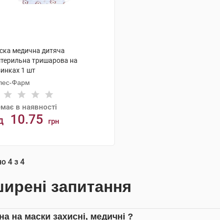
ска медична дитяча
стерильна тришарова на
зинках 1 шт
лес-Фарм
має в наявності
10.75
д
грн
АНАЛОГИ
но
4
з
4
ирені запитання
на на маски захисні, медичні ?