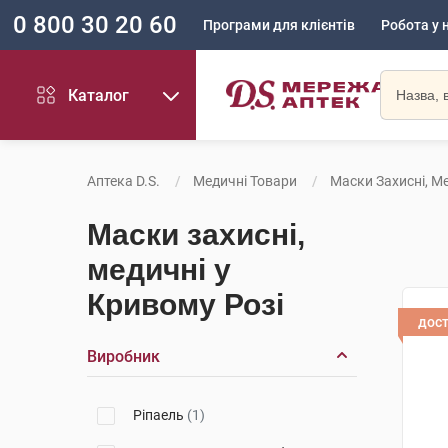
0 800 30 20 60
Програми для клієнтів
Робота у 
Каталог
Аптека D.S.
Медичні Товари
Маски Захисні, М
Маски захисні,
медичні у
Кривому Розі
дос
Виробник
Ріпаель
(1)