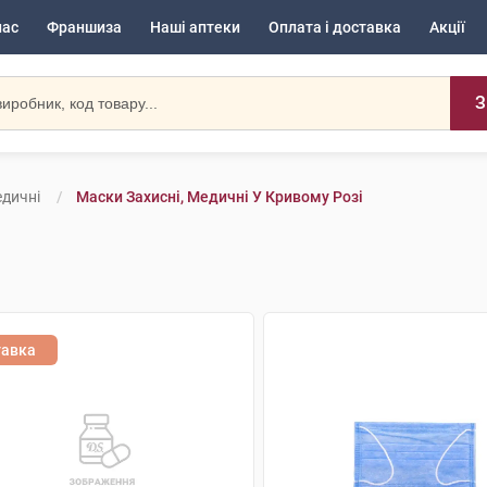
нас
Франшиза
Наші аптеки
Оплата і доставка
Акції
З
едичні
Маски Захисні, Медичні У Кривому Розі
тавка