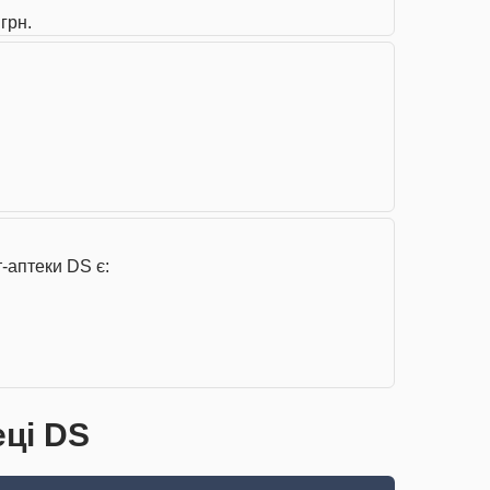
грн.
-аптеки DS є:
еці DS