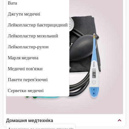
Вата
Джгути медичні
Лейкопластир бактерицидний
Лейкопластир мозольний
Лейкопластир-рулон
Марля медична
Медичні пов'язки
Пакети перев'язочні
Серветки медичні
Домашня медтехніка