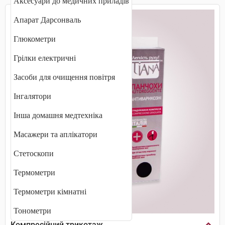
Аксесуари до медичних приладів
Апарат Дарсонваль
Глюкометри
Грілки електричні
Засоби для очищення повітря
Інгалятори
Інша домашня медтехніка
Масажери та аплікатори
Стетоскопи
Термометри
Термометри кімнатні
Тонометри
Компресійний трикотаж