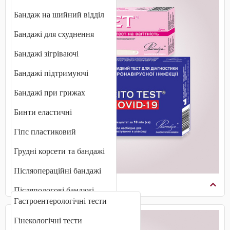
Бандаж на шийний відділ
Бандажі для схуднення
Бандажі зігріваючі
Бандажі підтримуючі
Бандажі при грижах
Бинти еластичні
Гіпс пластиковий
Грудні корсети та бандажі
Післяопераційні бандажі
Діагностичні тести
Післяпологові бандажі
Гастроентерологічні тести
Плечові бандажі
Гінекологічні тести
Променевозап'ястні бандажі