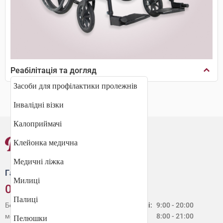
Реабілітація та догляд
Засоби для профілактики пролежнів
Інвалідні візки
Калоприймачі
Клейонка медична
Медичні ліжка
Гаряча лінія
Милиці
0 800 30 20 60
Палиці
Безкоштовно зі стаціонарних і
Будні:
9:00 - 20:00
мобільних телефонів в Україні
Сб:
8:00 - 21:00
Пелюшки