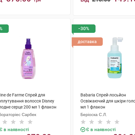
грн
КУПИТИ
КУПИТИ
%
−30%
доставка
ine de Farme Спрей для
Babaria Спрей-лосьйон
зплутування волосся Disney
Освіжаючий для шкіри гол
лодне серце 200 мл 1 флакон
мл 1 флакон
бораторіес Сарбек
Беріоска С.Л.
Є в наявності
Є в наявності