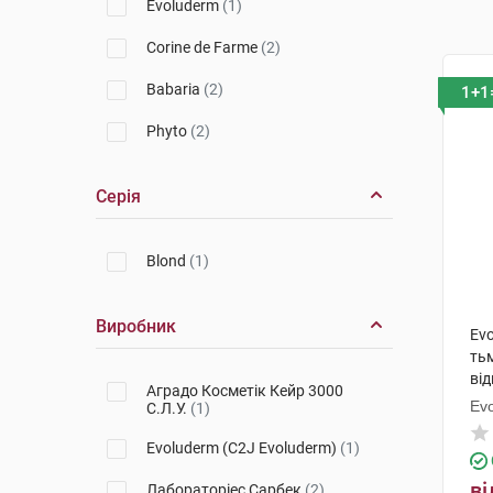
Evoluderm
(1)
Corine de Farme
(2)
Babaria
(2)
1+1
Phyto
(2)
Серія
Blond
(1)
Виробник
Evo
ть
ві
Аградо Косметік Кейр 3000
Ev
С.Л.У.
(1)
Evoluderm (C2J Evoluderm)
(1)
ві
Лабораторіес Сарбек
(2)