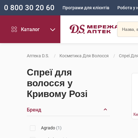
0 800 30 20 60
Програми для клієнтів
Робота у 
Каталог
Аптека D.S.
Косметика Для Волосся
Спреї Дл
Спреї для
волосся у
Кривому Розі
Бренд
Agrado
(1)