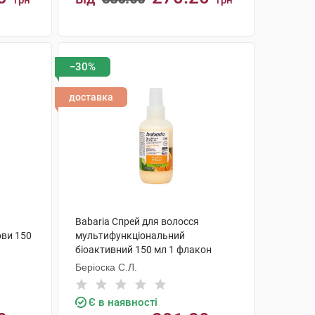
грн
грн
КУПИТИ
−30%
доставка
Babaria Спрей для волосся
ови 150
мультифункціональний
біоактивний 150 мл 1 флакон
Беріоска С.Л.
Є в наявності