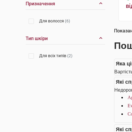
Призначення
ві
Для волосся
(6)
Показа
Тип шкіри
Пош
Для всіх типів
(2)
Яка ц
Вартіст
Які с
Недорог
Ag
Ev
Co
Які с