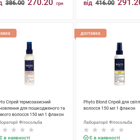
270.20
291.2
д
386.00
від
416.00
грн
КУПИТИ
КУПИТИ
тавка
доставка
yto Спрей термозахисний
Phyto Blond Спрей для світ
дновлення для пошкодженого та
волосся 150 мл 1 флакон
мкого волосся 150 мл 1 флакон
бораторії Фітосольба
Лабораторії Фітосольба
Є в наявності
Є в наявності