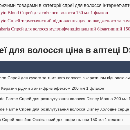
жчими товарами в категорії спреї для волосся інтернет-апт
yto Blond Спрей для світлого волосся 150 мл 1 флакон
yto Спрей термозахисний відновлення для пошкодженого та ламк
baria Спрей для волосся мультифункціональний біоактивний 150
еї для волосся ціна в аптеці 
erm Спрей для сухого та тьмяного волосся з кератином відновлюю
 Кератин рідкий з антифриз ефектом 200 мл 1 флакон
 de Farme Спрей для розплутування волосся Disney Моана 200 мл 
 de Farme Спрей для розплутування волосся Disney Холодне серце
a Спрей-лосьйон Освіжаючий для шкіри голови 150 мл 1 флакон