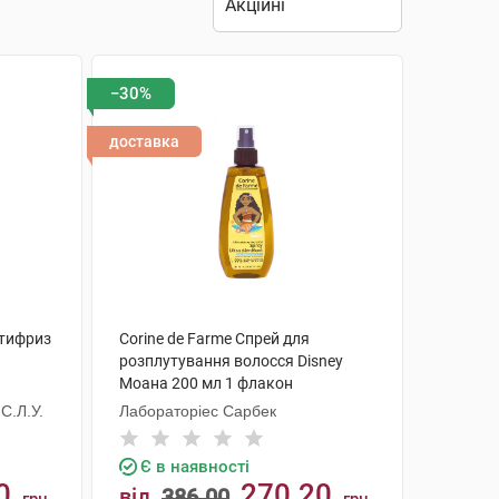
−30%
доставка
нтифриз
Corine de Farme Спрей для
розплутування волосся Disney
Моана 200 мл 1 флакон
С.Л.У.
Лабораторіес Сарбек
Є в наявності
0
270.20
від
386.00