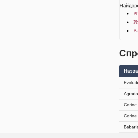
Найдоро
Ph
Ph
Ba
Спр
Назва
Evolud
Agrado
Corine
Corine
Babari