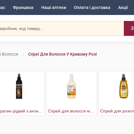
нас
Франшиза
Наші аптеки
Оплата і доставка
Акції
З
я Волосся
Спреї Для Волосся У Кривому Розі
Кератин рідкий з антифриз ефектом
Спрей для волосся мультифункціональний біоактивний