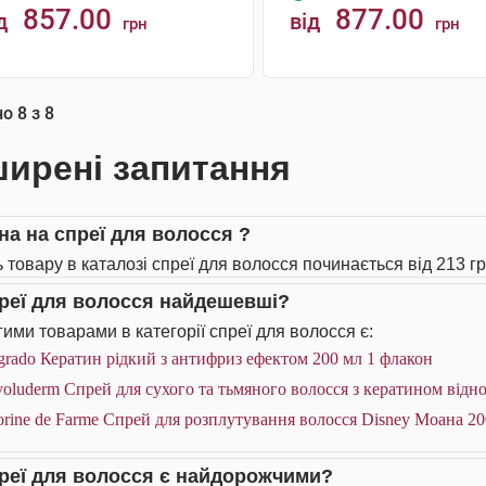
857.00
877.00
д
від
грн
грн
КУПИТИ
КУПИТИ
но
8
з
8
ирені запитання
іна на спреї для волосся ?
ь товару в каталозі спреї для волосся починається від 213 гр
преї для волосся найдешевші?
ими товарами в категорії спреї для волосся є:
rado Кератин рідкий з антифриз ефектом 200 мл 1 флакон
oluderm Спрей для сухого та тьмяного волосся з кератином від
rine de Farme Спрей для розплутування волосся Disney Моана 20
преї для волосся є найдорожчими?