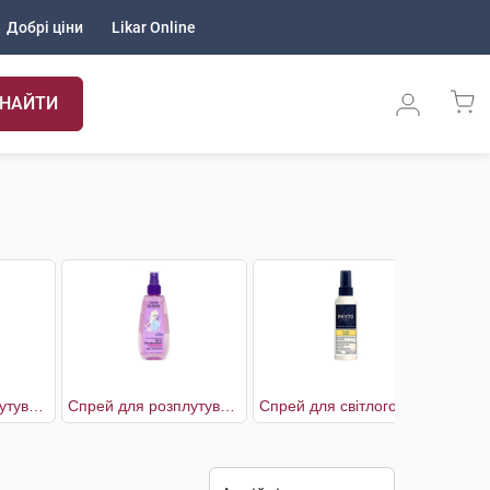
Добрі ціни
Likar Online
НАЙТИ
Спрей для розплутування волосся Disney Моана
Спрей для розплутування волосся Disney Холодне серце
Спрей для світлого волосся