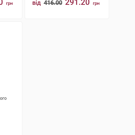
0
291.20
від
416.00
грн
грн
КУПИТИ
лого