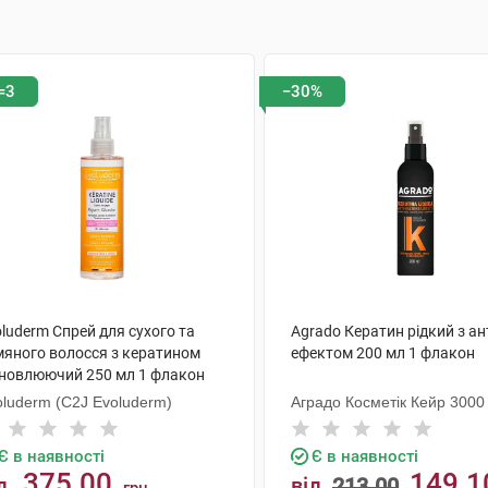
=3
−30%
luderm Спрей для сухого та
Agrado Кератин рідкий з а
мяного волосся з кератином
ефектом 200 мл 1 флакон
дновлюючий 250 мл 1 флакон
oluderm (C2J Evoluderm)
Аградо Косметік Кейр 3000 
Є в наявності
Є в наявності
375.00
149.1
д
від
213.00