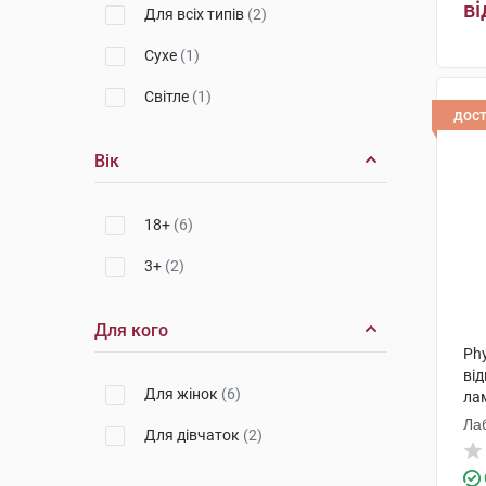
ві
Для всіх типів
(2)
Сухе
(1)
Світле
(1)
дос
Вік
18+
(6)
3+
(2)
Для кого
Ph
ві
Для жінок
(6)
ла
Ла
Для дівчаток
(2)