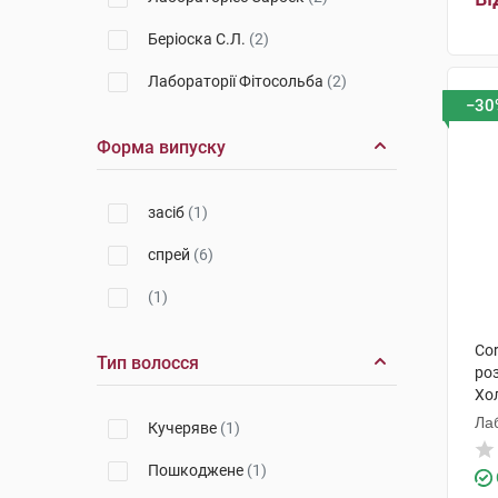
Беріоска С.Л.
(2)
Лабораторії Фітосольба
(2)
−30
Форма випуску
засіб
(1)
спрей
(6)
(1)
Cor
Тип волосся
ро
Хо
Ла
Кучеряве
(1)
Пошкоджене
(1)