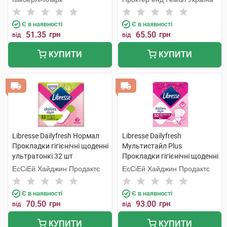
Є в наявності
Є в наявності
51.35
грн
65.50
грн
від
від
КУПИТИ
КУПИТИ
Libresse Dailyfresh Нормал
Libresse Dailyfresh
Прокладки гігієнічні щоденні
Мультистайл Plus
ультратонкі 32 шт
Прокладки гігієнічні щоденні
30 шт
ЕсСіЕй Хайджин Продактс
ЕсСіЕй Хайджин Продактс
Є в наявності
Є в наявності
70.50
грн
93.00
грн
від
від
КУПИТИ
КУПИТИ