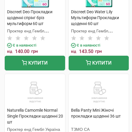
Discreet Deo Прокладки
Discreet Deo Water Lily
щоденні спрінг бріз
Мультиформ Прокладки
мультиформ 60 шт
щоденні 60 шт
Проктер енд Гембл
Проктер енд Гембл
Мануфекчурінг
Мануфекчурінг
Є в наявності
Є в наявності
140.00
грн
143.50
грн
від
від
КУПИТИ
КУПИТИ
Naturella Camomile Normal
Bella Panty Mini Жіночі
Single Прокладки щоденнi 20
прокладки щоденні 36 шт
шт
Проктер енд Гембл Україна
ТЗМО СА