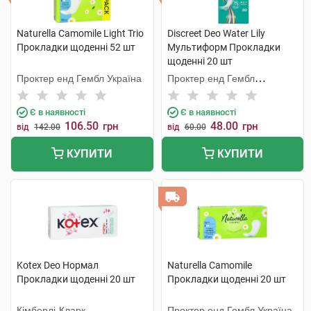
Naturella Camomile Light Trio
Discreet Deo Water Lily
Прокладки щоденнi 52 шт
Мультиформ Прокладки
щоденні 20 шт
Проктер енд Гембл Україна
Проктер енд Гембл
Мануфекчурінг
Є в наявності
Є в наявності
106.50
48.00
грн
грн
від
142.00
від
60.00
КУПИТИ
КУПИТИ
Kotex Deo Нормал
Naturella Camomile
Прокладки щоденні 20 шт
Прокладки щоденні 20 шт
Кімберлі-Кларк
Проктер енд Гембл Україна