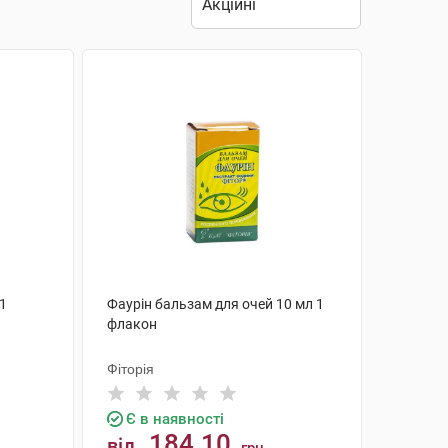
 1
Фаурін бальзам для очей 10 мл 1
флакон
Фіторія
Є в наявності
184.10
від