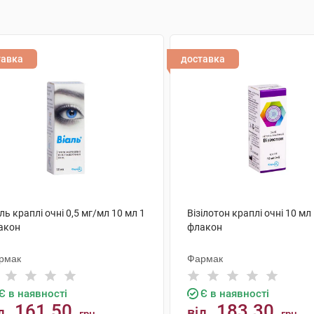
тавка
доставка
ль краплі очні 0,5 мг/мл 10 мл 1
Візілотон краплі очні 10 мл
акон
флакон
рмак
Фармак
Є в наявності
Є в наявності
161.50
183.30
д
від