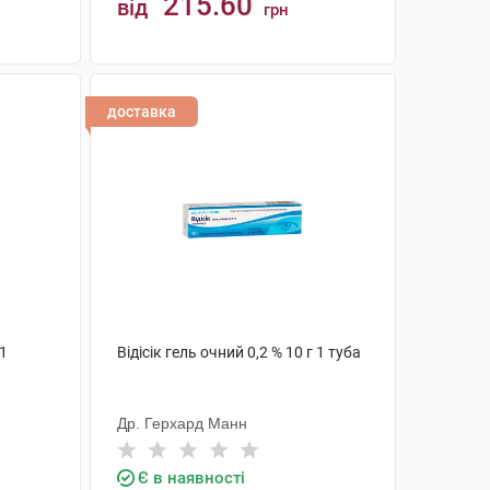
215.60
від
грн
КУПИТИ
доставка
 1
Відісік гель очний 0,2 % 10 г 1 туба
Др. Герхард Манн
Є в наявності