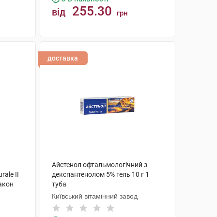
255.30
від
грн
КУПИТИ
доставка
Айстенол офтальмологічний з
ale II
декспантенолом 5% гель 10 г 1
лакон
туба
Київський вітамінний завод