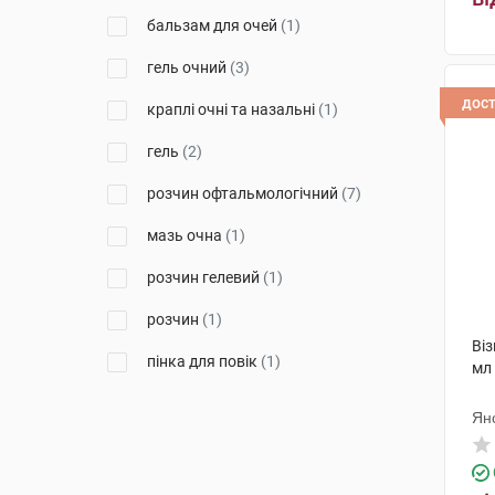
бальзам для очей
(1)
Алкон Лабораторіс
(7)
гель очний
(3)
АРІСТО ФАРМА ГМБХ
НІМЕЧЧИНА
(1)
дос
краплі очні та назальні
(1)
Офталфарма С. р. л.
(1)
гель
(2)
ЕнТіСі С.р.л.
(1)
розчин офтальмологічний
(7)
Лаборатуар Теа
(4)
мазь очна
(1)
Енейбл Інновейшнс С.Р.Л.
(1)
розчин гелевий
(1)
Новакс Фарма
(10)
розчин
(1)
Фармаплант
(1)
Віз
пінка для повік
(1)
мл
Джадран-Галенські
Лабораторій
(2)
розчин для ін'єкцій
(2)
Ян
Ядран-Галенський Лабораторій
(4)