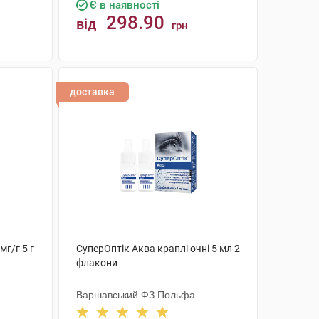
Є в наявності
298.90
від
грн
КУПИТИ
доставка
мг/г 5 г
СуперОптік Аква краплі очні 5 мл 2
флакони
Варшавський ФЗ Польфа