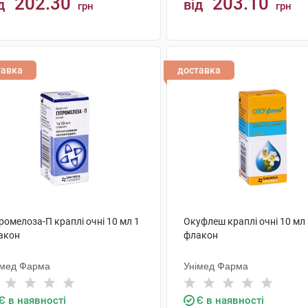
202.30
203.10
д
від
грн
грн
КУПИТИ
КУПИТИ
тавка
доставка
ромелоза-П краплі очні 10 мл 1
Окуфлеш краплі очні 10 мл
акон
флакон
імед Фарма
Унімед Фарма
Є в наявності
Є в наявності