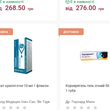
Є в наявності
Є в наявності
268.50
276.00
д
від
грн
грн
КУПИТИ
КУПИТИ
тавка
доставка
хат краплі очні 10 мл 1 флакон
Корнерегель гель очний 50 
1 туба
рлд Медицин Ілач Сан. Ве Тідж
Др. Герхард Манн