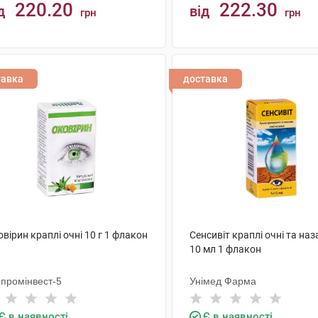
220.20
222.30
д
від
грн
грн
КУПИТИ
КУПИТИ
тавка
доставка
вірин краплі очні 10 г 1 флакон
Сенсивіт краплі очні та наз
10 мл 1 флакон
рпромінвест-5
Унімед Фарма
Є в наявності
Є в наявності