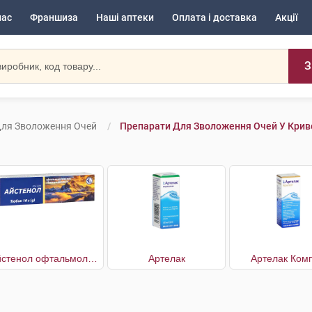
нас
Франшиза
Наші аптеки
Оплата і доставка
Акції
З
Для Зволоження Очей
Препарати Для Зволоження Очей У Крив
Айстенол офтальмологічний з декспантенолом 5%
Артелак
Артелак Комп