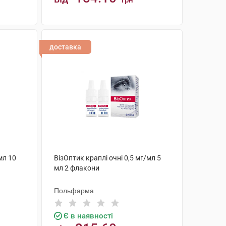
грн
КУПИТИ
доставка
мл 10
ВізОптик краплі очні 0,5 мг/мл 5
мл 2 флакони
Польфарма
Є в наявності