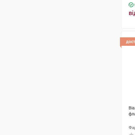
ві
дос
Віа
фл
Фа