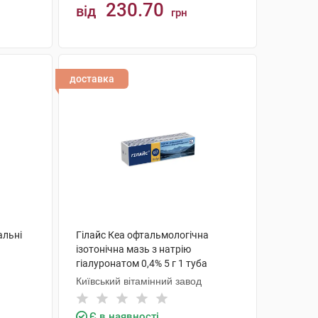
230.70
від
грн
КУПИТИ
доставка
альні
Гілайс Кеа офтальмологічна
ізотонічна мазь з натрію
гіалуронатом 0,4% 5 г 1 туба
Київський вітамінний завод
Є в наявності