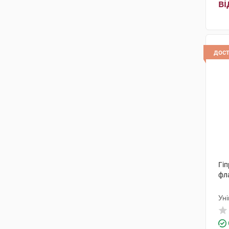
Віа Лаурентіна
(1)
ві
ДМГ Італія
(1)
Брусчеттіні
(3)
дос
Айромед Груп С.Р.Л.
(2)
Алкон Кузі
(1)
Оффхелс С.П.А.
(1)
Омісан фармасьютічі ес.ер.ел.
(1)
ІРОМЕД ГРУП С.Р.Л.
(1)
Сос Фармацеутічі СРЛ
(1)
Гіп
фл
АБ-Біотікс С.А.
(1)
Ун
Альфа
(1)
Біоос
(1)