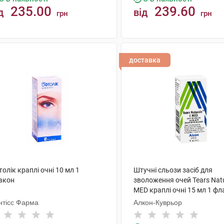
235.00
239.60
д
від
грн
грн
КУПИТИ
КУПИТИ
доставка
олік краплі очні 10 мл 1
Штучні сльози засіб для
акон
зволоження очей Tears Natur
MED краплі очні 15 мл 1 ф
нтісс Фарма
Алкон-Куврьор