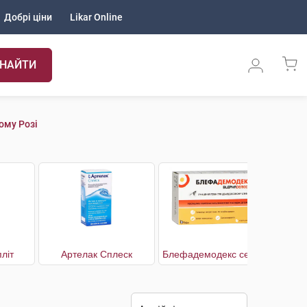
Добрі ціни
Likar Online
НАЙТИ
ому Розі
літ
Артелак Сплеск
Блефадемодекс серветки стерильні для гігієни повік