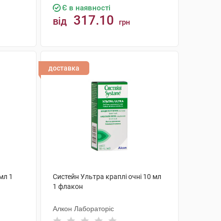
Є в наявності
317.10
від
грн
КУПИТИ
доставка
мл 1
Систейн Ультра краплі очні 10 мл
1 флакон
Алкон Лабораторіс