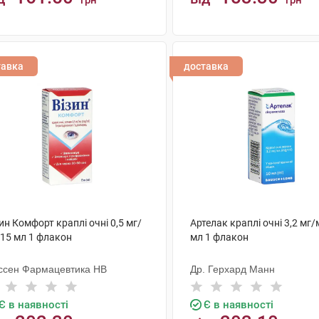
грн
грн
КУПИТИ
КУПИТИ
тавка
доставка
ин Комфорт краплі очні 0,5 мг/
Артелак краплі очні 3,2 мг/
 15 мл 1 флакон
мл 1 флакон
ссен Фармацевтика НВ
Др. Герхард Манн
Є в наявності
Є в наявності