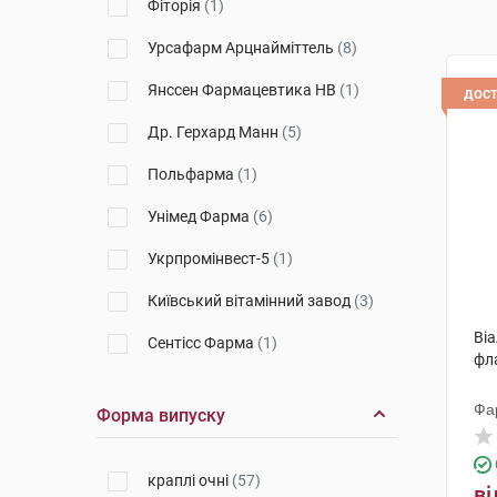
Фіторія
(1)
Урсафарм Арцнайміттель
(8)
Янссен Фармацевтика НВ
(1)
дос
Др. Герхард Манн
(5)
Польфарма
(1)
Унімед Фарма
(6)
Укрпромінвест-5
(1)
Київський вітамінний завод
(3)
Віа
Сентісс Фарма
(1)
фл
Алкон-Куврьор
(2)
Фа
Форма випуску
Уорлд Медицин Ілач Сан. Ве
Тідж
(1)
краплі очні
(57)
Варшавський ФЗ Польфа
(1)
ві