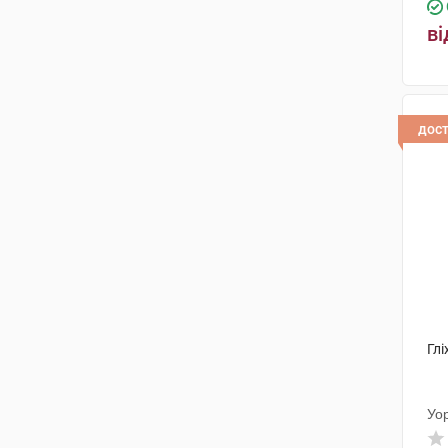
ві
дос
Глі
Уо