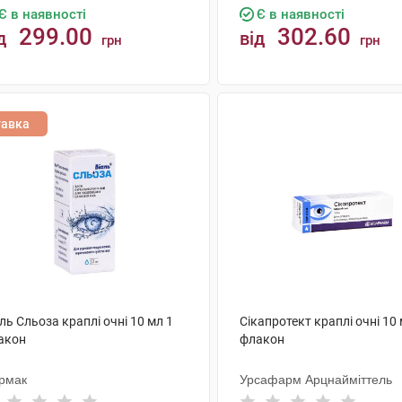
Є в наявності
Є в наявності
299.00
302.60
д
від
грн
грн
КУПИТИ
КУПИТИ
тавка
ль Сльоза краплі очні 10 мл 1
Сікапротект краплі очні 10 
акон
флакон
рмак
Урсафарм Арцнайміттель