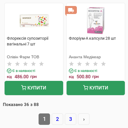
Флорексія супозиторії
Флоріум-А капсули 28 шт
вагінальні 7 шт
Олівін Фарм ТОВ
Ананта Медікеар
Є в наявності
Є в наявності
486.00
грн
500.80
грн
від
від
КУПИТИ
КУПИТИ
Показано
36
з
88
1
2
3
›