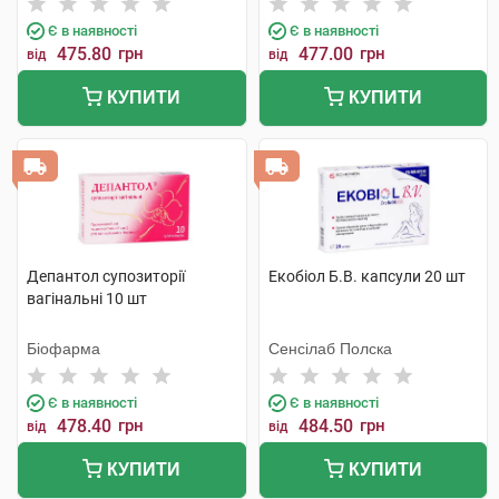
Є в наявності
Є в наявності
475.80
грн
477.00
грн
від
від
КУПИТИ
КУПИТИ
Депантол супозиторії
Екобіол Б.В. капсули 20 шт
вагінальні 10 шт
Біофарма
Сенсілаб Полска
Є в наявності
Є в наявності
478.40
грн
484.50
грн
від
від
КУПИТИ
КУПИТИ