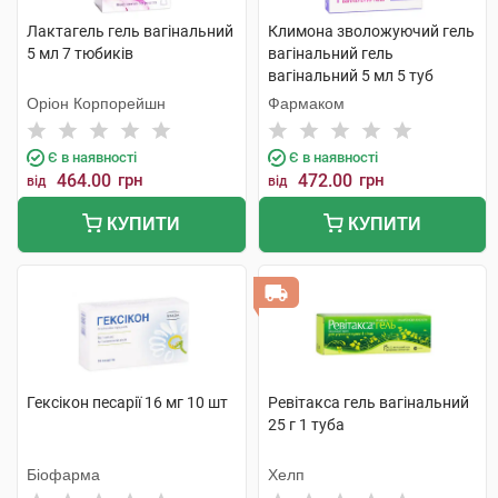
Лактагель гель вагінальний
Климона зволожуючий гель
5 мл 7 тюбиків
вагінальний гель
вагінальний 5 мл 5 туб
Оріон Корпорейшн
Фармаком
Є в наявності
Є в наявності
464.00
грн
472.00
грн
від
від
КУПИТИ
КУПИТИ
Гексікон песарії 16 мг 10 шт
Ревітакса гель вагінальний
25 г 1 туба
Біофарма
Хелп