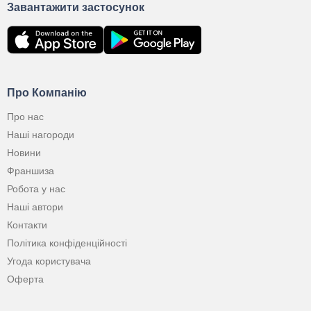
Завантажити застосунок
Про Компанію
Про нас
Наші нагороди
Новини
Франшиза
Робота у нас
Наші автори
Контакти
Політика конфіденційності
Угода користувача
Оферта