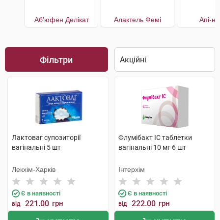
Аб'юфен Делікат
Алактель Фемі
Апі-н
Фільтри
Лактоваг супозиторії
Флумібакт IC таблетки
вагінальні 5 шт
вагінальні 10 мг 6 шт
Лекхім-Харків
Інтерхім
Є в наявності
Є в наявності
221.00
грн
222.00
грн
від
від