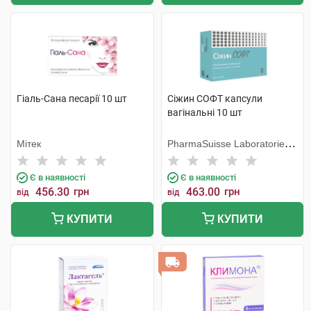
Гіаль-Сана песарії 10 шт
Сіжин СОФТ капсули
вагінальні 10 шт
Мітек
PharmaSuisse Laboratories
SpA
Є в наявності
Є в наявності
456.30
грн
463.00
грн
від
від
КУПИТИ
КУПИТИ