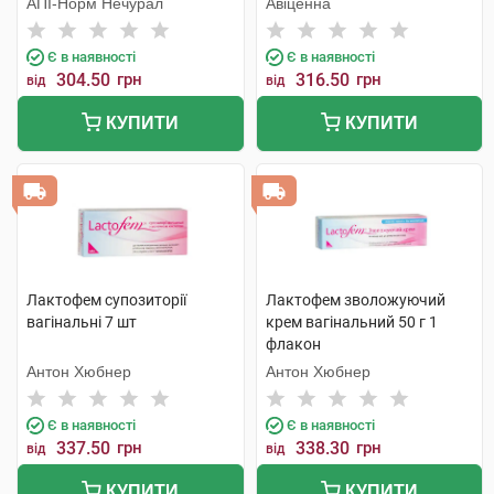
АПІ-Норм Нечурал
Авіценна
Є в наявності
Є в наявності
304.50
грн
316.50
грн
від
від
КУПИТИ
КУПИТИ
Лактофем супозиторії
Лактофем зволожуючий
вагінальні 7 шт
крем вагінальний 50 г 1
флакон
Антон Хюбнер
Антон Хюбнер
Є в наявності
Є в наявності
337.50
грн
338.30
грн
від
від
КУПИТИ
КУПИТИ