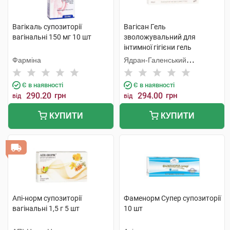
Вагікаль супозиторії
Вагісан Гель
вагінальні 150 мг 10 шт
зволожувальний для
інтимної гігієни гель
вагінальний 50 г 1 туба
Фарміна
Ядран-Галенський
Лабораторій
Є в наявності
Є в наявності
290.20
грн
294.00
грн
від
від
КУПИТИ
КУПИТИ
Апі-норм супозиторії
Фаменорм Супер супозиторії
вагінальні 1,5 г 5 шт
10 шт