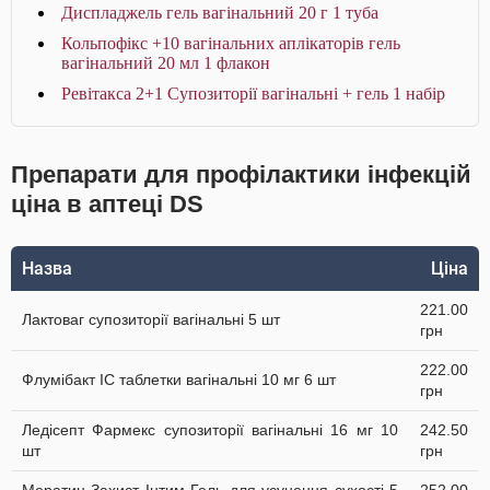
Диспладжель гель вагінальний 20 г 1 туба
Кольпофікс +10 вагінальних аплікаторів гель
вагінальний 20 мл 1 флакон
Ревітакса 2+1 Супозиторiї вагiнальнi + гель 1 набір
Препарати для профілактики інфекцій
ціна в аптеці DS
Назва
Ціна
221.00
Лактоваг супозиторії вагінальні 5 шт
грн
222.00
Флумібакт IC таблетки вагінальні 10 мг 6 шт
грн
Ледісепт Фармекс супозиторії вагінальні 16 мг 10
242.50
шт
грн