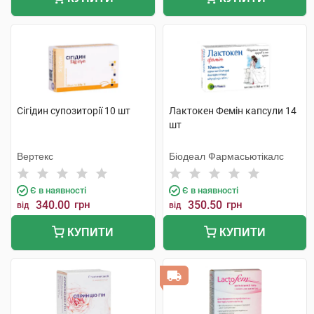
Сігідин супозиторії 10 шт
Лактокен Фемін капсули 14
шт
Вертекс
Біодеал Фармасьютікалс
Є в наявності
Є в наявності
340.00
грн
350.50
грн
від
від
КУПИТИ
КУПИТИ