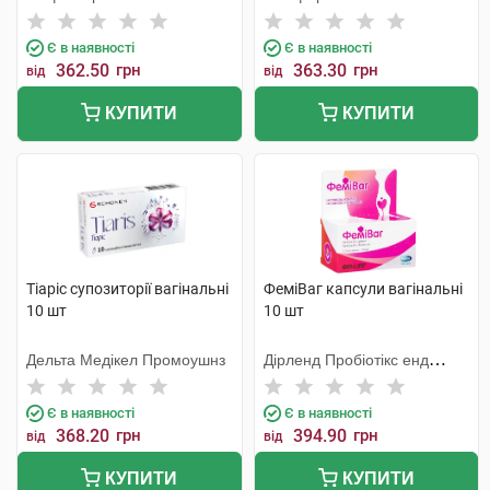
Є в наявності
Є в наявності
362.50
грн
363.30
грн
від
від
КУПИТИ
КУПИТИ
Тіаріс супозиторії вагінальні
ФеміВаг капсули вагінальні
10 шт
10 шт
Дельта Медікел Промоушнз
Дірленд Пробіотікс енд
Ензимс А/С
Є в наявності
Є в наявності
368.20
грн
394.90
грн
від
від
КУПИТИ
КУПИТИ