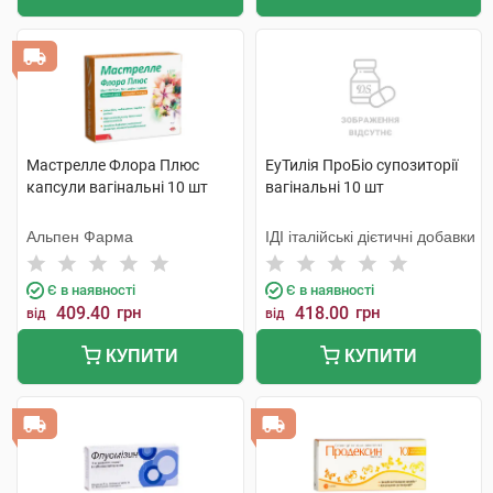
Мастрелле Флора Плюс
ЕуТилія ПроБіо супозиторії
капсули вагінальні 10 шт
вагінальні 10 шт
Альпен Фарма
ІДІ італійські дієтичні добавки
Є в наявності
Є в наявності
409.40
грн
418.00
грн
від
від
КУПИТИ
КУПИТИ