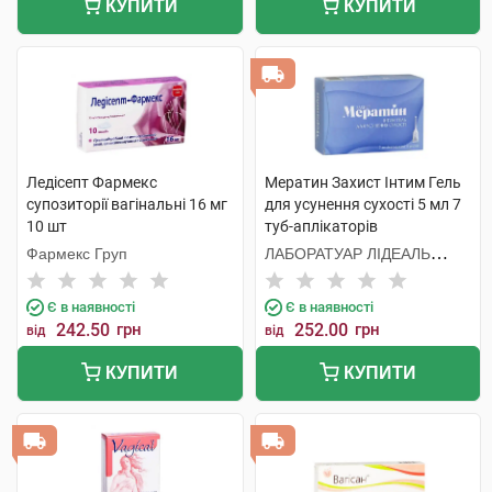
КУПИТИ
КУПИТИ
Ледісепт Фармекс
Мератин Захист Інтим Гель
супозиторії вагінальні 16 мг
для усунення сухості 5 мл 7
10 шт
туб-аплікаторів
Фармекс Груп
ЛАБОРАТУАР ЛІДЕАЛЬ
Парізьєн Сп. з о.о.
Є в наявності
Є в наявності
242.50
грн
252.00
грн
від
від
КУПИТИ
КУПИТИ