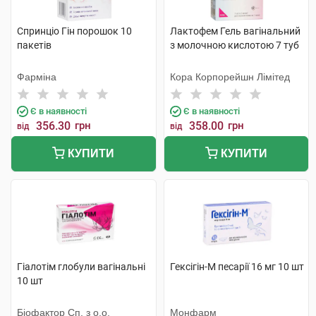
Спринціо Гін порошок 10
Лактофем Гель вагінальний
пакетів
з молочною кислотою 7 туб
Фарміна
Кора Корпорейшн Лімітед
Є в наявності
Є в наявності
356.30
грн
358.00
грн
від
від
КУПИТИ
КУПИТИ
Гіалотім глобули вагінальні
Гексігін-М песарії 16 мг 10 шт
10 шт
Біофактор Сп. з о.о.
Монфарм