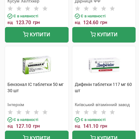
Кусум Хелтхкер
Дарниця ФФ
Є в наявності
Є в наявності
123.70
грн
124.60
грн
від
від
КУПИТИ
КУПИТИ
Бензонал IC таблетки 50 мг
Дифенін таблетки 117 мг 60
30 шт
шт
Інтерхім
Київський вітамінний завод
Є в наявності
Є в наявності
127.10
грн
141.10
грн
від
від
КУПИТИ
КУПИТИ