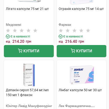
Лігато капсули 75 мг 21 шт
Огранія капсули 75 мг 14 шт
Медокемі
Фармак
Є в наявності
Є в наявності
214.20
грн
216.40
грн
від
від
КУПИТИ
КУПИТИ
Депакін сироп 57,64 мг/мл
Лінбаг капсули 50 мг 30 шт
150 мл 1 флакон
Юнітер Ліквід Мануфекчурінг
Лек Фармацевтична