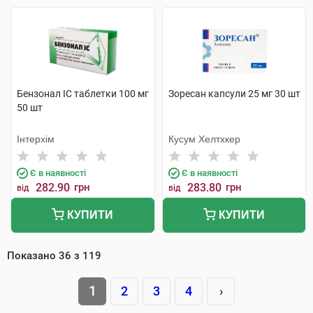
Бензонал IC таблетки 100 мг
Зоресан капсули 25 мг 30 шт
50 шт
Інтерхім
Кусум Хелтхкер
Є в наявності
Є в наявності
282.90
грн
283.80
грн
від
від
КУПИТИ
КУПИТИ
Показано
36
з
119
1
2
3
4
›