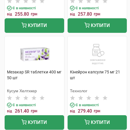
Є в наявності
Є в наявності
255.80
грн
257.80
грн
від
від
КУПИТИ
КУПИТИ
Мезакар SR таблетки 400 мг
Кінейрон капсули 75 мг 21
50 шт
шт
Кусум Хелтхкер
Технолог
Є в наявності
Є в наявності
261.40
грн
279.40
грн
від
від
КУПИТИ
КУПИТИ