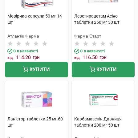
Мовірика капсули 50 мг 14
Леветирацетам Асіно
шт
таблетки 250 мг 30 шт
Атлантік Фарма
Фарма Старт
Є в наявності
Є в наявності
114.20
грн
116.50
грн
від
від
КУПИТИ
КУПИТИ
Ланістор таблетки 25 мг 60
Карбамазепін Дарниця
шт
таблетки 200 мг 50 шт