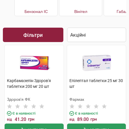
Бензонал IC
Вінітел
Габал
Фільтри
Карбамазепін Здоров'я
Епілептал таблетки 25 мг 30
таблетки 200 мг 20 шт
шт
Здоров'я ФК
Фармак
Є в наявності
Є в наявності
41.20
грн
89.00
грн
від
від