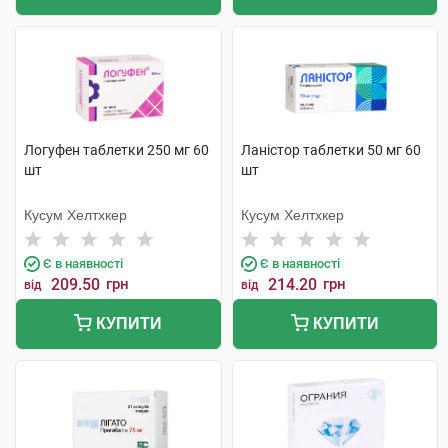
Логуфен таблетки 250 мг 60
Ланістор таблетки 50 мг 60
шт
шт
Кусум Хелтхкер
Кусум Хелтхкер
Є в наявності
Є в наявності
209.50
грн
214.20
грн
від
від
КУПИТИ
КУПИТИ