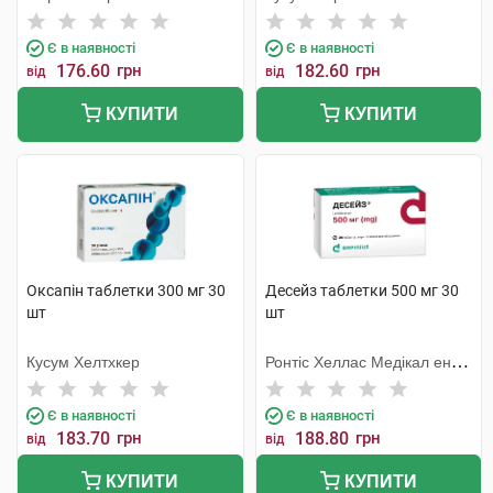
Є в наявності
Є в наявності
176.60
грн
182.60
грн
від
від
КУПИТИ
КУПИТИ
Оксапін таблетки 300 мг 30
Десейз таблетки 500 мг 30
шт
шт
Кусум Хелтхкер
Ронтіс Хеллас Медікал енд
Фармасьютікал Продактс
С.А.
Є в наявності
Є в наявності
183.70
грн
188.80
грн
від
від
КУПИТИ
КУПИТИ