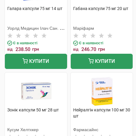
Галара капсули 75 мг 14 шт
Габана капсули 75 мг 20 шт
Уорлд Медицин Ілач Сан. Ве
Маріфарм
Тідж
Є в наявності
Є в наявності
238.50
грн
246.70
грн
від
від
КУПИТИ
КУПИТИ
Зонік капсули 50 мг 28 шт
Нейралгін капсули 100 мг 30
шт
Кусум Хелтхкер
Фармасайнс