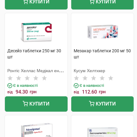
КУПИТИ
КУПИТИ
Десейз таблетки 250 мг 30
Мезакар таблетки 200 мг 50
шт
шт
Ронтіс Хеллас Медікал енд
Кусум Хелтхкер
Фармасьютікал Продактс
С.А.
Є в наявності
Є в наявності
94.30
грн
112.60
грн
від
від
КУПИТИ
КУПИТИ