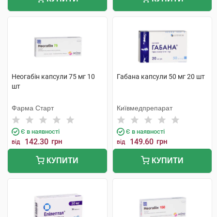
Неогабін капсули 75 мг 10
Габана капсули 50 мг 20 шт
шт
Фарма Старт
Київмедпрепарат
Є в наявності
Є в наявності
142.30
грн
149.60
грн
від
від
КУПИТИ
КУПИТИ