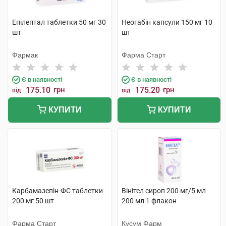
Епілептал таблетки 50 мг 30
Неогабін капсули 150 мг 10
шт
шт
Фармак
Фарма Старт
Є в наявності
Є в наявності
175.10
грн
175.20
грн
від
від
КУПИТИ
КУПИТИ
Карбамазепін-ФС таблетки
Вінітел сироп 200 мг/5 мл
200 мг 50 шт
200 мл 1 флакон
Фарма Старт
Кусум Фарм