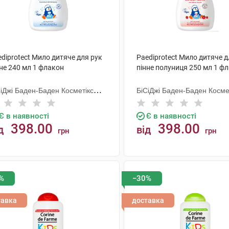
diprotect Мило дитяче для рук
Paediprotect Мило дитяче д
не 240 мл 1 флакон
пінне полуниця 250 мл 1 ф
СіДжі Баден-Баден Косметікс
БіСіДжі Баден-Баден Косме
уп Гмбх
Груп Гмбх
Є в наявності
Є в наявності
398.00
398.00
д
від
грн
грн
КУПИТИ
КУПИТИ
%
−30%
тавка
доставка