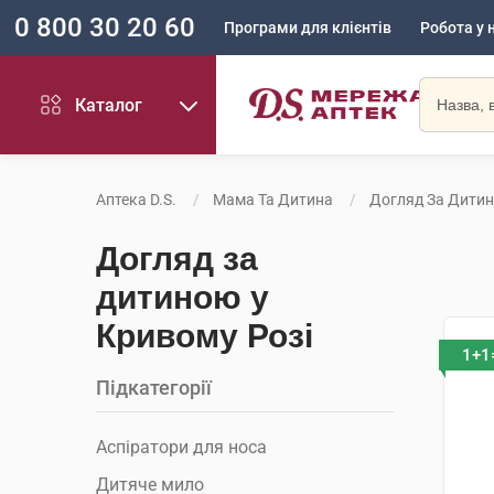
0 800 30 20 60
Програми для клієнтів
Робота у 
Каталог
Аптека D.S.
Мама Та Дитина
Догляд За Дити
Догляд за
дитиною у
Кривому Розі
1+1
Підкатегорії
Аспіратори для носа
Дитяче мило