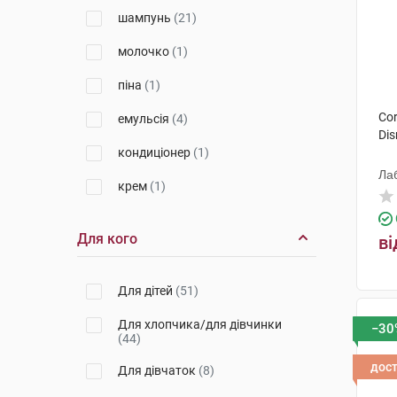
Laboratorios Forenqui S.A.U.
(2)
шампунь
(21)
Corine De Farme
(4)
молочко
(1)
Лабораторіес Сарбек
(6)
піна
(1)
Веледа АГ
(7)
Cor
емульсія
(4)
АС Марка Брендс С.Л
(4)
Di
кондиціонер
(1)
Мібелле АГ Косметікс
(1)
Ла
крем
(1)
НЕКСУС КОСМЕТІКС
(1)
Назалпродуктер
(1)
Для кого
ві
КОСМОНДЕ А.С. ЧЕСЬКА
РЕСПУБЛІКА
(2)
Для дітей
(51)
Laboratorios Babe, S.L.
(4)
Для хлопчика/для дівчинки
−30
(44)
Ля Рош-Позе
(2)
дос
Для дівчаток
(8)
Урьяж
(2)