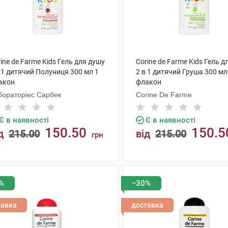
ine de Farme Kids Гель для душу
Corine de Farme Kids Гель д
 1 дитячий Полуниця 300 мл 1
2 в 1 дитячий Груша 300 мл
акон
флакон
бораторіес Сарбек
Corine De Farme
Є в наявності
Є в наявності
150.50
150.5
д
215.00
від
215.00
грн
КУПИТИ
КУПИТИ
%
−30%
тавка
доставка