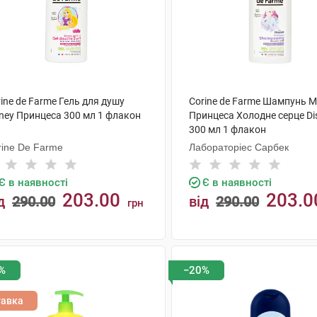
ine de Farme Гель для душу
Corine de Farme Шампунь М
sney Принцеса 300 мл 1 флакон
Принцеса Холодне серце Di
300 мл 1 флакон
rine De Farme
Лабораторіес Сарбек
Є в наявності
Є в наявності
203.00
203.0
д
290.00
від
290.00
грн
КУПИТИ
КУПИТИ
%
−20%
тавка