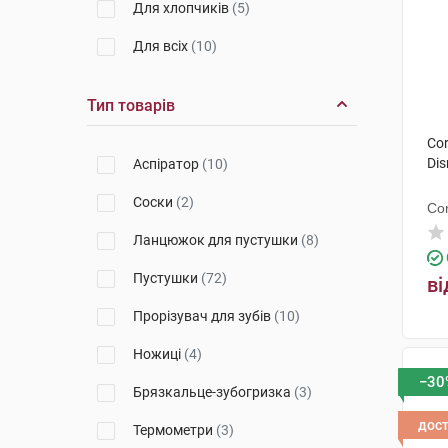
Для хлопчиків
(5)
Лабораторія Біодерма
(3)
Для всіх
(10)
ТОВ "ПЕРРІГО Україна"
(1)
Апівіта С.А.
(3)
Тип товарів
Китай
(1)
Cor
Di
Аспіратор
(10)
Соски
(2)
Co
Ланцюжок для пустушки
(8)
Пустушки
(72)
ві
Прорізувач для зубів
(10)
Ножиці
(4)
−30
Брязкальце-зубогризка
(3)
дос
Термометри
(3)