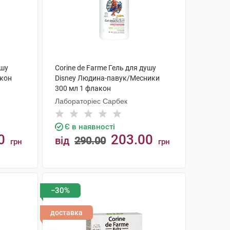
ушу
Corine de Farme Гель для душу
акон
Disney Людина-павук/Месники
300 мл 1 флакон
Лабораторіес Сарбек
Є в наявності
0
203.00
від
290.00
грн
грн
КУПИТИ
−30%
доставка