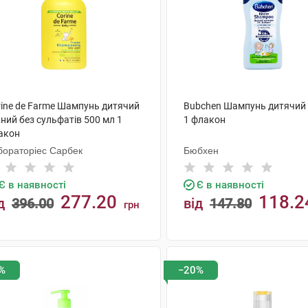
rine de Farme Шампунь дитячий
Bubchen Шампунь дитячий 
ний без сульфатів 500 мл 1
1 флакон
акон
бораторіес Сарбек
Бюбхен
Є в наявності
Є в наявності
277.20
118.2
д
396.00
від
147.80
грн
КУПИТИ
КУПИТИ
%
−20%