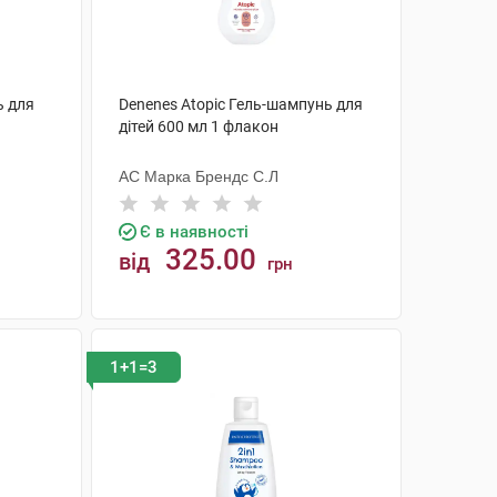
ь для
Denenes Atopic Гель-шампунь для
дітей 600 мл 1 флакон
АС Марка Брендс С.Л
Є в наявності
325.00
від
грн
КУПИТИ
1+1=3