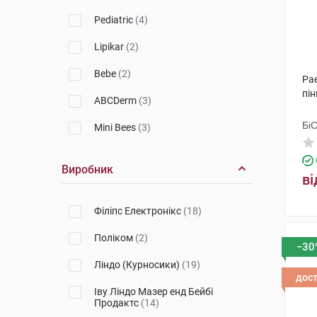
Emolium
(4)
Pediatric
(4)
Babe Laboratorios
(4)
Lipikar
(2)
La Roche-Posay
(2)
Bebe
(2)
Pae
Uriage
(2)
пін
ABCDerm
(3)
Bioderma
(3)
Бі
Mini Bees
(3)
Гр
Apivita
(3)
Виробник
ві
Філіпс Електронікс
(18)
Поліком
(2)
−30
Ліндо (Курносики)
(19)
дос
Іву Ліндо Мазер енд Бейбі
Продактс
(14)