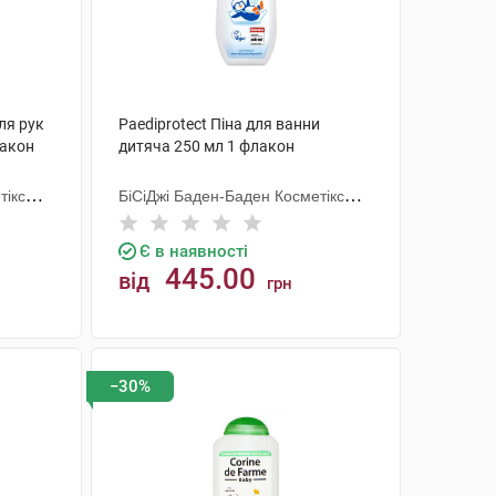
ля рук
Paediprotect Піна для ванни
лакон
дитяча 250 мл 1 флакон
тікс
БіСіДжі Баден-Баден Косметікс
Груп Гмбх
Є в наявності
445.00
від
грн
КУПИТИ
−30%