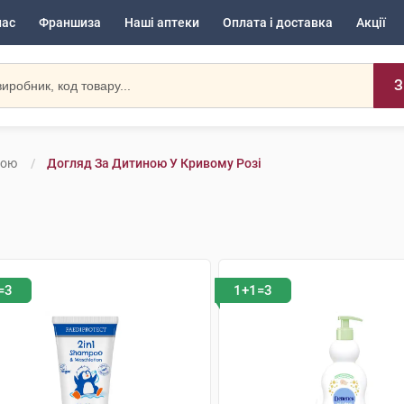
нас
Франшиза
Наші аптеки
Оплата і доставка
Акції
З
ною
Догляд За Дитиною У Кривому Розі
=3
1+1=3