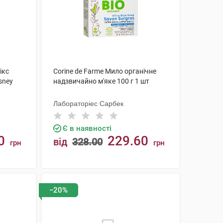
ікс
Corine de Farme Мило органічне
sney
надзвичайно м'яке 100 г 1 шт
Лабораторіес Сарбек
Є в наявності
0
229.60
від
328.00
грн
грн
КУПИТИ
−20%