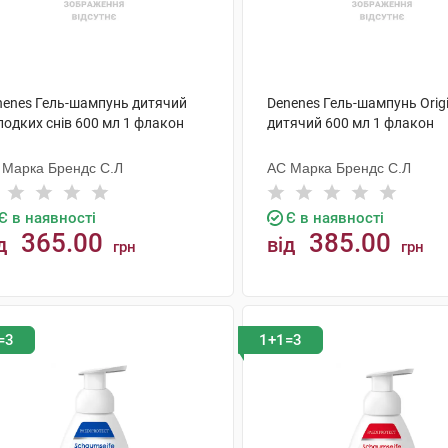
nenes Гель-шампунь дитячий
Denenes Гель-шампунь Origi
лодких снів 600 мл 1 флакон
дитячий 600 мл 1 флакон
 Марка Брендс С.Л
АС Марка Брендс С.Л
Є в наявності
Є в наявності
365.00
385.00
д
від
грн
грн
КУПИТИ
КУПИТИ
=3
1+1=3