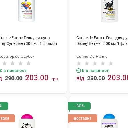
ine de Farme Гель для душу
Corine de Farme Гель для д
sney Супермен 300 мл 1 флакон
Disney Бетмен 300 мл 1 фл
бораторіес Сарбек
Corine De Farme
Є в наявності
Є в наявності
203.00
203.0
д
290.00
від
290.00
грн
КУПИТИ
КУПИТИ
%
−30%
тавка
доставка