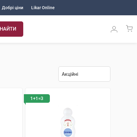
Добрі ціни
Likar Online
НАЙТИ
1+1=3