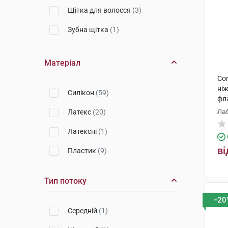
Щітка для волосся
(3)
Зубна щітка
(1)
Палички гігієнічні
(1)
Матеріал
Брязкальце
(1)
Co
Набір
(1)
ніж
Cилікон
(59)
фл
Мило
(1)
Ла
Латекс
(20)
Чашка
(1)
Латексні
(1)
Манікюрний набір
(2)
ві
Пластик
(9)
Футляр
(2)
Тип потоку
Шампунь
(1)
−20
Молочко дитяче
(1)
Середній
(1)
Засіб для миття волосся та тіла