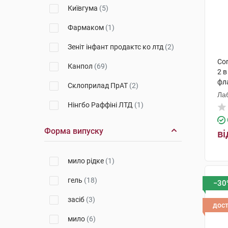
Київгума
(5)
Фармаком
(1)
Зеніт інфант продактс ко лтд
(2)
Cor
Канпол
(69)
2 в
фл
Склоприлад ПрАТ
(2)
Ла
Нінгбо Раффіні ЛТД
(1)
СТІ Пластик
(1)
Форма випуску
ві
БіСіДжі Баден-Баден Косметікс
Груп Гмбх
(5)
мило рідке
(1)
Бюбхен
(5)
гель
(18)
−30
Джонсон і Джонсон
(4)
засіб
(3)
дос
Лабораторії Жільбер
(2)
мило
(6)