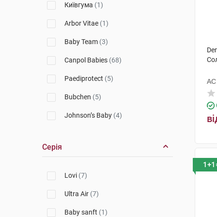
Київгума
(1)
Arbor Vitae
(1)
Baby Team
(3)
De
Со
Canpol Babies
(68)
Paediprotect
(5)
АС
Bubchen
(5)
Johnson’s Baby
(4)
ві
Anian
(2)
Серія
Corine de Farme
(10)
1+1
Weleda
(7)
Lovi
(7)
Denenes
(4)
Ultra Air
(7)
HiPP
(1)
Baby sanft
(1)