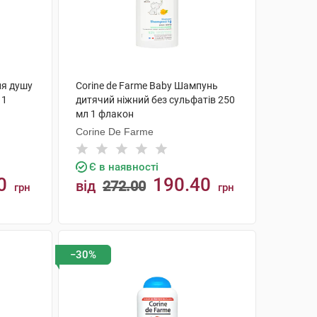
ля душу
Corine de Farme Baby Шампунь
 1
дитячий ніжний без сульфатів 250
мл 1 флакон
Corine De Farme
Є в наявності
0
190.40
від
272.00
грн
грн
КУПИТИ
−30%