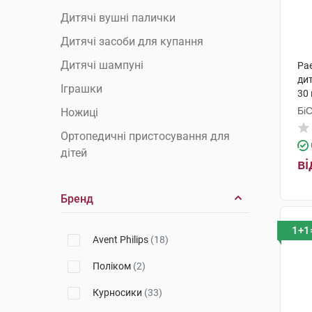
Дитячі вушні палички
Дитячі засоби для купання
Дитячі шампуні
Pa
дит
Іграшки
30 
Бі
Ножиці
Гр
Ортопедичні пристосування для
дітей
ві
Прорізувачі для зубів
Бренд
Пустушки
Речі для купання
1+1
Avent Philips
(18)
Термометри для води
Поліком
(2)
Щітки для волосся
Курносики
(33)