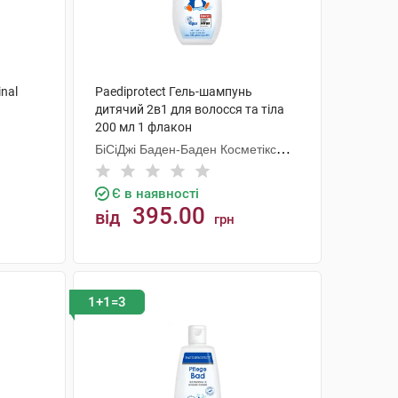
nal
Paediprotect Гель-шампунь
дитячий 2в1 для волосся та тіла
200 мл 1 флакон
БіСіДжі Баден-Баден Косметікс
Груп Гмбх
Є в наявності
395.00
від
грн
КУПИТИ
1+1=3