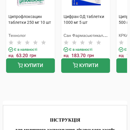
Ципрофлоксацин
Цифран ОД таблетки
Ципри
таблетки 250 мг 10 шт
1000 мг 5 шт
500 м
Технолог
Сан Фармасьютикал
КРКА
Індастріз
Є в наявності
Є в наявності
Є в
63.20
грн
183.70
грн
1
від
від
від
КУПИТИ
КУПИТИ