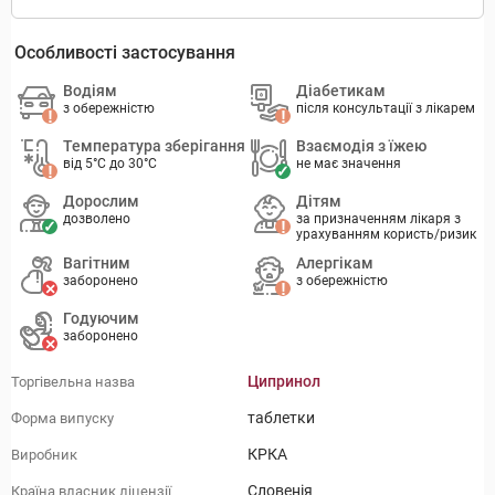
Особливості застосування
Водіям
Діабетикам
з обережністю
після консультації з лікарем
Температура зберігання
Взаємодія з їжею
від 5°C до 30°C
не має значення
Дорослим
Дітям
дозволено
за призначенням лікаря з
урахуванням користь/ризик
Вагітним
Алергікам
заборонено
з обережністю
Годуючим
заборонено
Ципринол
Торгівельна назва
таблетки
Форма випуску
КРКА
Виробник
Словенія
Країна власник ліцензії